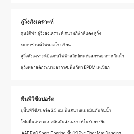
ลู่วิ่งสังเคราะห์
ศูนย์กีฬา ลู่วิ่งสังเคราะห์ สนามกีฬาสีแดง ลู่วิ่ง
ระบบซานด์วิชของโรงเรียน
ลู่วิ่งสังเคราะห์ป้องกันไฟฟ้าสถิตย์ทนต่อสภาพอากาศกันน้ำ
ลู่วิ่งพลาสติกระบายอากาศ, พื้นกีฬา EPDM เทเปียก
พื้นพีวีซีสปอร์ต
ปูพื้นพีวีซีสปอร์ต 3.5 มม. พื้นสนามแบดมินตันกันน้ำ
โฟมพื้นสนามแบดมินตันสังเคราะห์ในร่มยางยืด
IAAF PVC Sport Flooring, พื้นไม้ Pvc Floor Mat Dancing