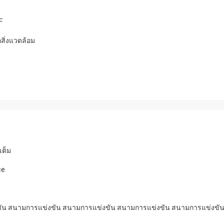
F
อสิ่งแวดล้อม
เต็ม
ce