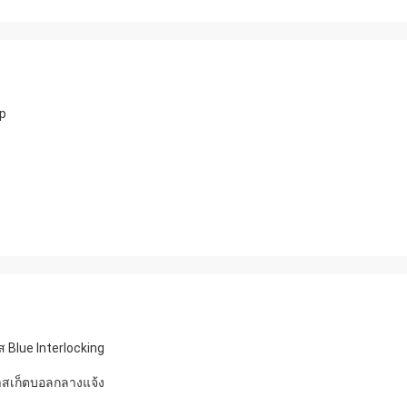
ip
ม
ส Blue Interlocking
าสเก็ตบอลกลางแจ้ง