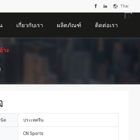
Thai
น
เกี่ยวกับเรา
ผลิตภัณฑ์
ติดต่อเรา
อ้าง
ู
ู
เนิด
ประเทศจีน
CN Sports