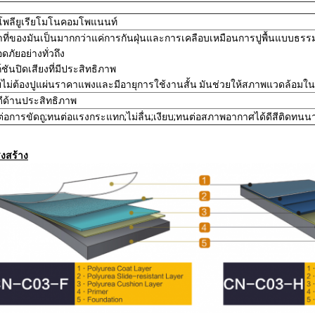
นโพลียูเรียโมโนคอมโพแนนท์
าที่ของมันเป็นมากกว่าแค่การกันฝุ่นและการเคลือบเหมือนการปูพื้นแบบธ
ดภัยอย่างทั่วถึง
ก์ชันปิดเสียงที่มีประสิทธิภาพ
ไม่ต้องปูแผ่นราคาแพงและมีอายุการใช้งานสั้น มันช่วยให้สภาพแวดล้อมใ
ดีด้านประสิทธิภาพ
่อการขัดถู;ทนต่อแรงกระแทก;ไม่ลื่น;เงียบ;ทนต่อสภาพอากาศได้ดีสีติดทนนาน
งสร้าง