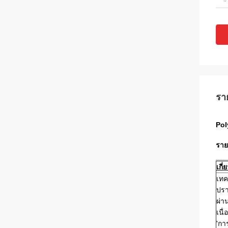
รา
Pol
ราย
เกี
เทค
ปรา
ผ่า
เนื
'กา