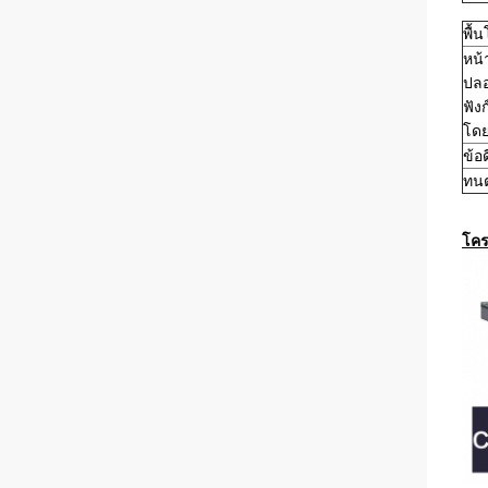
พื้
หน้
ปลอ
ฟัง
โดย
ข้อ
ทนต
โคร