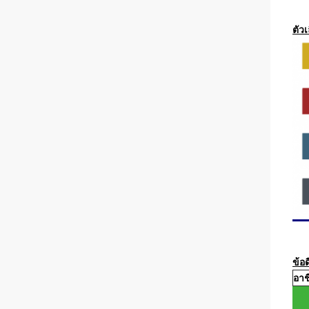
ตัวเ
ข้อด
อาช