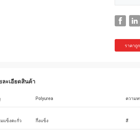
ราคาถูกท
แจ็คสัน
ยละเอียดสินค้า
ทที่น่าเชื่อถือ จัดหา
รที่เป็นเลิศ
ุ
Polyurea
ความห
มแข็งตะกั่ว
กึ่งแข็ง
สี