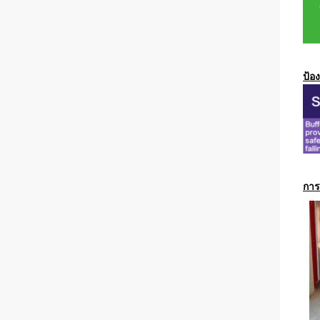
ป้อ
การ