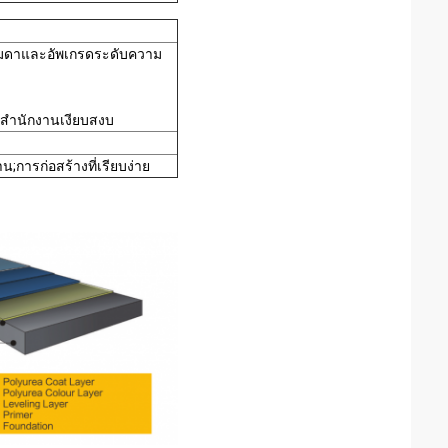
รรมดาและอัพเกรดระดับความ
นสำนักงานเงียบสงบ
;การก่อสร้างที่เรียบง่าย