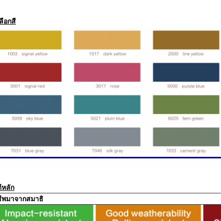
ลือกสี
ีหลัก
ีพมาจากสมาธิ