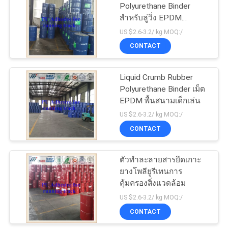
Polyurethane Binder
สำหรับลู่วิ่ง EPDM
143
Granules
US $2.6-3.2/ kg MOQ:/
CONTACT
พื้นสนามเทนนิส
Liquid Crumb Rubber
Polyurethane Binder เม็ด
EPDM พื้นสนามเด็กเล่น
US $2.6-3.2/ kg MOQ:/
CONTACT
32
ตัวทำละลายสารยึดเกาะ
พื้นอีพ็อกซี่ที่จอดรถ
ยางโพลียูรีเทนการ
คุ้มครองสิ่งแวดล้อม
US $2.6-3.2/ kg MOQ:/
CONTACT