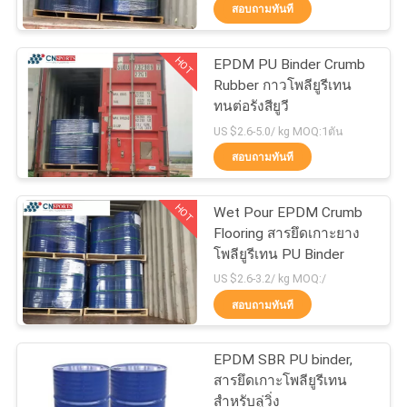
สอบถามทันที
โรงงาน
HOT
EPDM PU Binder Crumb
50
Rubber กาวโพลียูรีเทน
ควบคุม
ทนต่อรังสียูวี
ลู่วิ่งสังเคราะห์
คุณภาพ
US $2.6-5.0/ kg MOQ:1ตัน
สอบถามทันที
ติดต่อ
HOT
Wet Pour EPDM Crumb
Flooring สารยึดเกาะยาง
เรา
โพลียูรีเทน PU Binder
24
US $2.6-3.2/ kg MOQ:/
สอบถามทันที
ขอ
พื้นพีวีซีสปอร์ต
ใบ
EPDM SBR PU binder,
สารยึดเกาะโพลียูรีเทน
เสนอ
สำหรับลู่วิ่ง