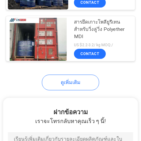
CONTACT
12
PP Interlocking
สารยึดเกาะโพลียูรีเทน
Sports Flooring
สำหรับวิ่งลู่วิ่ง Polyether
MDI
US $2.2-3.2/ kg MOQ:/
CONTACT
9
ดูเพิ่มเติม
เสื่อยิมยางพารา
ฝากข้อความ
เราจะโทรกลับหาคุณเร็ว ๆ นี้!
7