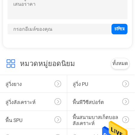
หญ้าเทียมสังเคราะห์
หมวดหมู่ยอดนิยม
ทั้งหมด
17
สารยึดเกาะโพลียูรีเท
ลู่วิ่งยาง
ลู่วิ่ง PU
นเศษยาง
ลู่วิ่งสังเคราะห์
พื้นพีวีซีสปอร์ต
พื้นสนามบาสเก็ตบอล
พื้น SPU
สังเคราะห์
4