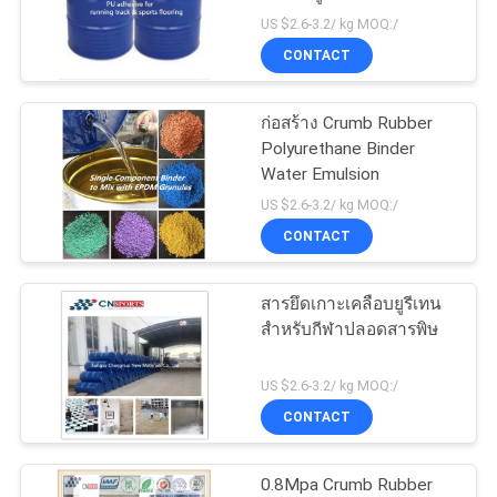
US $2.6-3.2/ kg MOQ:/
ราคา
CONTACT
82
แผนผัง
ก่อสร้าง Crumb Rubber
พื้น SPU
Polyurethane Binder
เว็บไซต์
Water Emulsion
US $2.6-3.2/ kg MOQ:/
CONTACT
PRIVACY
POLICY
สารยึดเกาะเคลือบยูรีเทน
137
สำหรับกีฬาปลอดสารพิษ
พื้นสนามบาสเก็ตบอล
US $2.6-3.2/ kg MOQ:/
สังเคราะห์
CONTACT
0.8Mpa Crumb Rubber