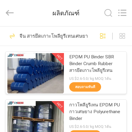
JiangSu
ChangNuo
New
ผลิตภัณฑ์
Materials
Co.,
Ltd..
All
Rights
59
บ้าน
Reserved.
จีน สารยึดเกาะโพลียูรีเทนเศษยาง
ลู่วิ่งยาง
สินค้า
HOT
EPDM PU Binder SBR
Binder Crumb Rubber
สารยึดเกาะโพลียูรีเทน
เกี่ยว
US $2.6-5.0/ kg MOQ:1ตัน
สอบถามทันที
กับ
74
เรา
HOT
กาวโพลียูรีเทน EPDM PU
ลู่วิ่ง PU
กาวเศษยาง Polyurethane
Binder
ทัวร์
US $2.6-5.0/ kg MOQ:1ตัน