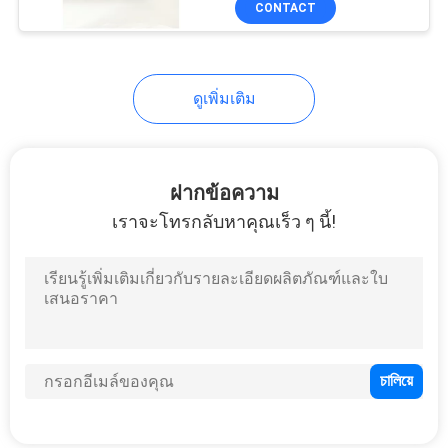
CONTACT
12
PP Interlocking
Sports Flooring
ดูเพิ่มเติม
ฝากข้อความ
เราจะโทรกลับหาคุณเร็ว ๆ นี้!
9
เสื่อยิมยางพารา
7