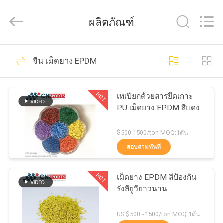
JiangSu
ChangNuo
New
ผลิตภัณฑ์
Materials
Co.,
Ltd..
All
Rights
59
บ้าน
Reserved.
จีน เม็ดยาง EPDM
ลู่วิ่งยาง
สินค้า
HOT
เทเปียกด้วยสารยึดเกาะ
PU เม็ดยาง EPDM สีแดง
เกี่ยว
$500-1500/ton MOQ:1ตัน
สอบถามทันที
กับ
74
เรา
HOT
เม็ดยาง EPDM สีป้องกัน
ลู่วิ่ง PU
รังสียูวียาวนาน
ทัวร์
US $500~1500/ton MOQ:1ตัน