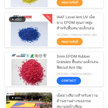
สอบถามทันที
โรงงาน
HOT
IAAF Level Anti UV เม็ด
50
ยาง EPDM คุณภาพสูง
ควบคุม
สำหรับพื้นสนามเด็กเล่น
ลู่วิ่งสังเคราะห์
คุณภาพ
US $500~1500/ton MOQ:1ตัน
สอบถามทันที
ติดต่อ
3mm EPDM Rubber
Granules พื้นสนามเด็กเล่น
เรา
ฟิตเนส Anti Slip
24
US $700~1500/ton MOQ:/
CONTACT
ขอ
พื้นพีวีซีสปอร์ต
ใบ
เม็ดยางสีม่วงสำหรับความ
ต้านทานด่างของกรด
เสนอ
สนามหญ้าเทียม