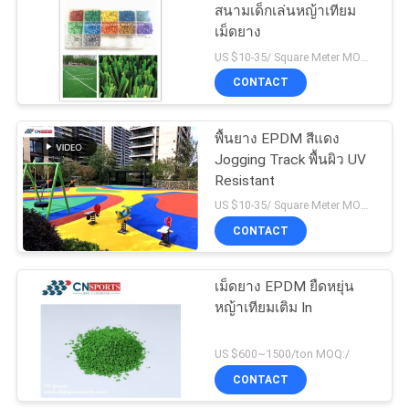
สนามเด็กเล่นหญ้าเทียม
เม็ดยาง
143
US $10-35/ Square Meter MOQ:/
CONTACT
พื้นสนามเทนนิส
พื้นยาง EPDM สีแดง
Jogging Track พื้นผิว UV
Resistant
US $10-35/ Square Meter MOQ:/
CONTACT
32
เม็ดยาง EPDM ยืดหยุ่น
พื้นอีพ็อกซี่ที่จอดรถ
หญ้าเทียมเติม In
US $600~1500/ton MOQ:/
CONTACT