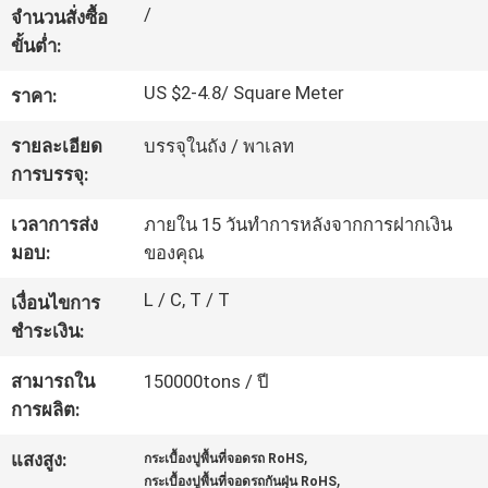
/
จำนวนสั่งซื้อ
โรงงาน
ขั้นต่ำ:
US $2-4.8/ Square Meter
ราคา:
ควบคุม
รายละเอียด
บรรจุในถัง / พาเลท
คุณภาพ
การบรรจุ:
เวลาการส่ง
ภายใน 15 วันทำการหลังจากการฝากเงิน
ติดต่อ
มอบ:
ของคุณ
เรา
L / C, T / T
เงื่อนไขการ
ชำระเงิน:
ขอ
สามารถใน
150000tons / ปี
การผลิต:
ใบ
,
แสงสูง:
กระเบื้องปูพื้นที่จอดรถ RoHS
เสนอ
,
กระเบื้องปูพื้นที่จอดรถกันฝุ่น RoHS