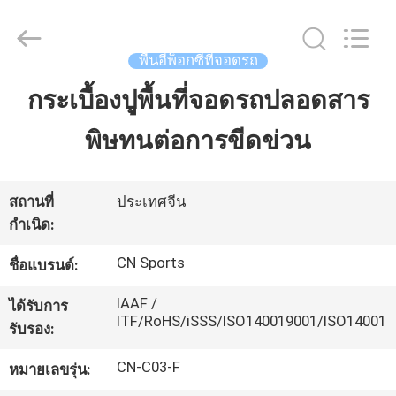
JiangSu
ChangNuo
New
Materials
Co.,
พื้นอีพ็อกซี่ที่จอดรถ
Ltd..
All
Rights
กระเบื้องปูพื้นที่จอดรถปลอดสาร
บ้าน
Reserved.
พิษทนต่อการขีดข่วน
สินค้า
สถานที่
ประเทศจีน
กำเนิด:
เกี่ยว
CN Sports
ชื่อแบรนด์:
กับ
IAAF /
ได้รับการ
เรา
ITF/RoHS/iSSS/ISO140019001/ISO14001
รับรอง:
CN-C03-F
หมายเลขรุ่น:
ทัวร์