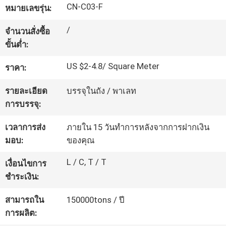
CN-C03-F
หมายเลขรุ่น:
โรงงาน
/
จำนวนสั่งซื้อ
ขั้นต่ำ:
ควบคุม
US $2-4.8/ Square Meter
ราคา:
คุณภาพ
รายละเอียด
บรรจุในถัง / พาเลท
การบรรจุ:
ติดต่อ
เวลาการส่ง
ภายใน 15 วันทำการหลังจากการฝากเงิน
เรา
มอบ:
ของคุณ
L / C, T / T
เงื่อนไขการ
ขอ
ชำระเงิน:
ใบ
สามารถใน
150000tons / ปี
การผลิต:
เสนอ