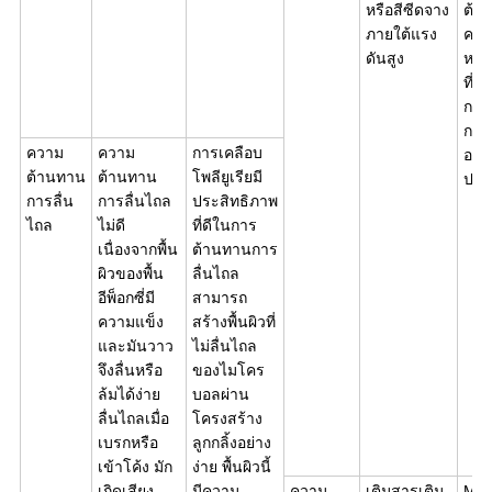
หรือสีซีดจาง
ต้า
ภายใต้แรง
ควา
ดันสูง
หาย
ที่เ
การ
กะทั
ความ
ความ
การเคลือบ
อย่า
ต้านทาน
ต้านทาน
โพลียูเรียมี
ประ
การลื่น
การลื่นไถล
ประสิทธิภาพ
ไถล
ไม่ดี
ที่ดีในการ
เนื่องจากพื้น
ต้านทานการ
ผิวของพื้น
ลื่นไถล
อีพ็อกซี่มี
สามารถ
ความแข็ง
สร้างพื้นผิวที่
และมันวาว
ไม่ลื่นไถล
จึงลื่นหรือ
ของไมโคร
ล้มได้ง่าย
บอลผ่าน
ลื่นไถลเมื่อ
โครงสร้าง
เบรกหรือ
ลูกกลิ้งอย่าง
เข้าโค้ง มัก
ง่าย พื้นผิวนี้
เกิดเสียง
มีความ
ความ
เติมสารเติม
MMA