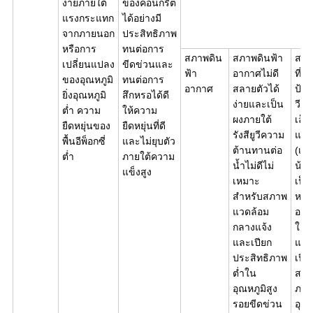
ง่ายภายใต้
ของคอนกรีต
แรงกระแทก
ได้อย่างมี
จากภายนอก
ประสิทธิภาพ
หรือการ
ทนต่อการ
สภาพดิน
สภาพดินฟ้า
สภา
เปลี่ยนแปลง
ขีดข่วนและ
ฟ้า
อากาศไม่ดี
ที่ดี
ของอุณหภูมิ
ทนต่อการ
อากาศ
สลายตัวได้
ป้อง
ยิ่งอุณหภูมิ
สึกหรอได้ดี
ง่ายและเป็น
วี, 
ต่ำ ความ
ให้ความ
ผงภายใต้
เล็
ยืดหยุ่นของ
ยืดหยุ่นที่ดี
รังสียูวีความ
แสง
พื้นอีพ็อกซี่
และไม่ยุบตัว
ต้านทานต่อ
(เปล
ต่ำ
ภายใต้ความ
น้ำไม่ดีไม่
น้อย
แข็งสูง
เหมาะ
เป็
สำหรับสภาพ
หรือ
แวดล้อม
ออก
กลางแจ้ง
ใช้
และเปียก
แวดล
ประสิทธิภาพ
เปีย
ต่ำใน
สมรร
อุณหภูมิสูง
ภาย
รอยขีดข่วน
อุณห