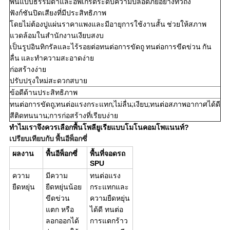
พื้นแบบธรรมดาและอัพเกรดระดับความปลอดภัยอย่างทั่วถึง
ฟังก์ชันปิดเสียงที่มีประสิทธิภาพ
โดยไม่ต้องปูแผ่นราคาแพงและมีอายุการใช้งานสั้น ช่วยให้สภาพ
แวดล้อมในสำนักงานเงียบสงบ
เป็นรูปอินทิกรัลและไร้รอยต่อทนต่อการขัดถู ทนต่อการขีดข่วน กัน
ลื่น และทำความสะอาดง่าย
ก่อสร้างง่าย
ปรับปรุงใหม่สะดวกสบาย
ข้อดีด้านประสิทธิภาพ
ทนต่อการขัดถู;ทนต่อแรงกระแทก;ไม่ลื่น;เงียบ;ทนต่อสภาพอากาศได้ดี
สีติดทนนาน;การก่อสร้างที่เรียบง่าย
ทำไมเราจึงควรเลือกพื้นโพลียูเรียแบบโมโนคอมโพแนนท์?
เปรียบเทียบกับ
พื้นอีพ็อกซี่
ผลงาน
พื้นอีพ็อกซี่
พื้นที่จอดรถ
SPU
ความ
มีความ
ทนต่อแรง
ยืดหยุ่น
ยืดหยุ่นน้อย
กระแทกและ
ขีดข่วน
ความยืดหยุ่น
แตก หรือ
ได้ดี ทนต่อ
ลอกออกได้
การแตกร้าว