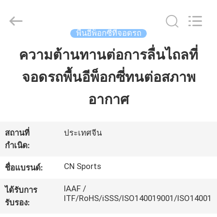
JiangSu
ChangNuo
New
Materials
Co.,
พื้นอีพ็อกซี่ที่จอดรถ
Ltd..
All
Rights
ความต้านทานต่อการลื่นไถลที่
บ้าน
Reserved.
จอดรถพื้นอีพ็อกซี่ทนต่อสภาพ
สินค้า
อากาศ
เกี่ยว
สถานที่
ประเทศจีน
กำเนิด:
กับ
CN Sports
ชื่อแบรนด์:
เรา
IAAF /
ได้รับการ
ITF/RoHS/iSSS/ISO140019001/ISO14001
รับรอง:
ทัวร์