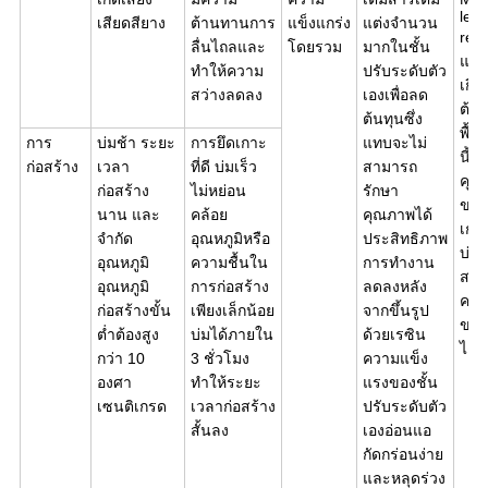
leve
เสียดสียาง
ต้านทานการ
แข็งแกร่ง
แต่งจำนวน
resi
ลื่นไถลและ
โดยรวม
มากในชั้น
แข็
ทำให้ความ
ปรับระดับตัว
เกิ
สว่างลดลง
เองเพื่อลด
ต้อ
ต้นทุนซึ่ง
พื้
การ
บ่มช้า ระยะ
การยึดเกาะ
แทบจะไม่
นี้ยัง
ก่อสร้าง
เวลา
ที่ดี บ่มเร็ว
สามารถ
คุณ
ก่อสร้าง
ไม่หย่อน
รักษา
ของ
นาน และ
คล้อย
คุณภาพได้
เกา
จำกัด
อุณหภูมิหรือ
ประสิทธิภาพ
บ่มเ
อุณหภูมิ
ความชื้นใน
การทำงาน
สาม
อุณหภูมิ
การก่อสร้าง
ลดลงหลัง
ควา
ก่อสร้างขั้น
เพียงเล็กน้อย
จากขึ้นรูป
ของ
ต่ำต้องสูง
บ่มได้ภายใน
ด้วยเรซิน
ได้
กว่า 10
3 ชั่วโมง
ความแข็ง
องศา
ทำให้ระยะ
แรงของชั้น
เซนติเกรด
เวลาก่อสร้าง
ปรับระดับตัว
สั้นลง
เองอ่อนแอ
กัดกร่อนง่าย
และหลุดร่วง