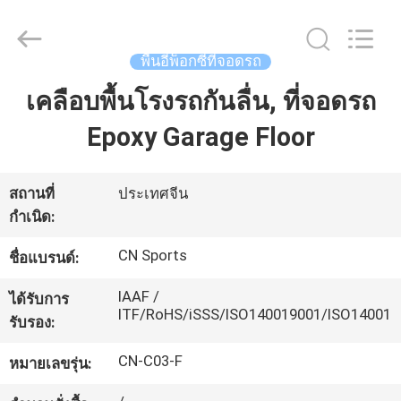
JiangSu
ChangNuo
New
Materials
Co.,
พื้นอีพ็อกซี่ที่จอดรถ
Ltd..
All
Rights
เคลือบพื้นโรงรถกันลื่น, ที่จอดรถ
บ้าน
Reserved.
Epoxy Garage Floor
สินค้า
สถานที่
ประเทศจีน
กำเนิด:
เกี่ยว
CN Sports
ชื่อแบรนด์:
กับ
IAAF /
ได้รับการ
เรา
ITF/RoHS/iSSS/ISO140019001/ISO14001
รับรอง:
CN-C03-F
หมายเลขรุ่น:
ทัวร์