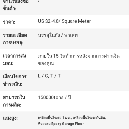
/
จำนวนสั่งซื้อ
โรงงาน
ขั้นต่ำ:
US $2-4.8/ Square Meter
ราคา:
ควบคุม
รายละเอียด
บรรจุในถัง / พาเลท
คุณภาพ
การบรรจุ:
เวลาการส่ง
ภายใน 15 วันทำการหลังจากการฝากเงิน
มอบ:
ของคุณ
ติดต่อ
L / C, T / T
เงื่อนไขการ
เรา
ชำระเงิน:
สามารถใน
150000tons / ปี
ขอ
การผลิต:
ใบ
,
,
แสงสูง:
เคลือบพื้นโรงรถ 1 มม.
เคลือบพื้นโรงรถกันลื่น
ที่จอดรถ Epoxy Garage Floor
เสนอ