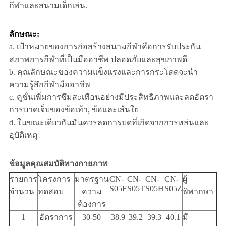
กีฬาและสนามเด็กเล่น.
ลักษณะ:
a. เป้าหมายของการก่อสร้างสนามกีฬาคือการรับประกัน
สภาพการกีฬาที่เป็นมืออาชีพ ปลอดภัยและสุขภาพดี
b. คุณลักษณะของความแข็งแรงและการกระโดดจะนํา
ความรู้สึกกีฬามืออาชีพ
c. คูชั่นเพิ่มการซึมสะเทือนอย่างมีประสิทธิภาพและลดอัตรา
การบาดเจ็บของข้อเท้า, ข้อและเส้นใย
d. ในขณะเดียวกันมันควรลดการบดที่เกิดจากการหล่นและ
อุบัติเหตุ
ข้อมูลคุณสมบัติทางกายภาพ
รายการ
โครงการ
มาตรฐาน
CN-
CN-
CN-
CN-
ผู้
S05F
S05T
S05H
S05Z
จํานวน
ทดสอบ
ความ
พิพากษา
ต้องการ
1
อัตราการ
30-50
38.9
39.2
39.3
40.1
มี