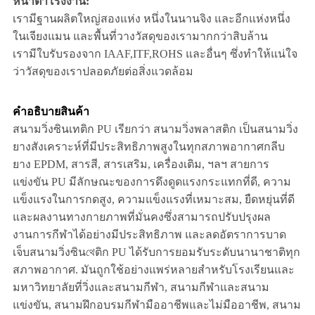
หน้าตาโรงงาน:
เรามีฐานผลิตใหญ่สองแห่ง หนึ่งในนานจิง และอีกแห่งหนึ่ง
ในเจียงแมน และพื้นที่วางวัสดุของเรามากกว่าสิบล้าน
เรามีใบรับรองจาก IAAF,ITF,ROHS และอื่นๆ ซึ่งทําให้แน่ใจ
ว่าวัสดุของเราปลอดภัยต่อสิ่งแวดล้อม
คําอธิบายสินค้า
สนามวิ่งซินเทติก PU เรียกว่า สนามวิ่งพลาสติก เป็นสนามวิ่ง
ยางสังเคราะห์ที่มีประสิทธิภาพสูงในทุกสภาพอากาศกลีบ
ยาง EPDM, สารสี, สารเสริม, เครื่องเติม, ฯลฯ สายการ
แข่งขัน PU มีลักษณะของการดึงดูดแรงกระแทกที่ดี, ความ
แข็งแรงในการกดสูง, ความแข็งแรงที่เหมาะสม, ยืดหยุ่นที่ดี
และผลงานทางกายภาพที่มั่นคงซึ่งสามารถปรับปรุงผล
งานการกีฬาได้อย่างมีประสิทธิภาพ และลดอัตราการบาด
เจ็บสนามวิ่งซินথেติก PU ได้รับการยอมรับระดับนานาชาติทุก
สภาพอากาศ. มันถูกใช้อย่างแพร่หลายสําหรับโรงเรียนและ
มหาวิทยาลัยที่วิ่งและสนามกีฬา, สนามกีฬาและสนาม
แข่งขัน, สนามฝึกอบรมกีฬามืออาชีพและไม่มืออาชีพ, สนาม