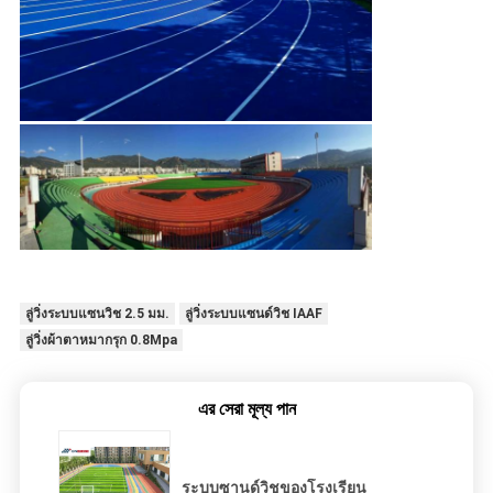
ลู่วิ่งระบบแซนวิช 2.5 มม.
ลู่วิ่งระบบแซนด์วิช IAAF
ลู่วิ่งผ้าตาหมากรุก 0.8Mpa
এর সেরা মূল্য পান
ระบบซานด์วิชของโรงเรียน