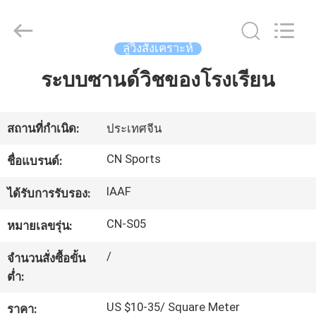
JiangSu
ChangNuo
New
Materials
Co.,
ลู่วิ่งสังเคราะห์
Ltd..
All
Rights
ระบบซานด์วิชของโรงเรียน
บ้าน
Reserved.
สินค้า
สถานที่กำเนิด:
ประเทศจีน
CN Sports
ชื่อแบรนด์:
เกี่ยว
IAAF
ได้รับการรับรอง:
กับ
CN-S05
หมายเลขรุ่น:
เรา
/
จำนวนสั่งซื้อขั้น
ต่ำ:
ทัวร์
US $10-35/ Square Meter
ราคา: