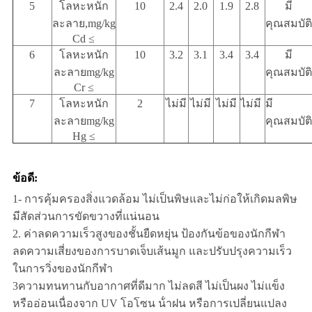
5
โลหะหนัก
10
2.4
2.0
1.9
2.8
มี
ละลาย,mg/kg
คุณสมบัติ
Cd ≤
6
โลหะหนัก
10
3.2
3.1
3.4
3.4
มี
ละลายmg/kg
คุณสมบัติ
Cr ≤
7
โลหะหนัก
2
ไม่มี
ไม่มี
ไม่มี
ไม่มี
มี
ละลายmg/kg
คุณสมบัติ
Hg ≤
ข้อดี:
1- การคุ้มครองสิ่งแวดล้อม ไม่เป็นพิษและไม่ก่อให้เกิดมลพิษ
มีสัดส่วนการขัดขวางที่แน่นอน
2. ค่าลดความเร็วสูงของชั้นยืดหยุ่น ป้องกันข้อของนักกีฬา
ลดความเสี่ยงของการบาดเจ็บเส้นมูก และปรับปรุงความเร็ว
ในการวิ่งของนักกีฬา
3ความทนทานกับอากาศที่ดีมาก ไม่ลดสี ไม่เป็นผง ไม่แข็ง
หรืออ่อนเนื่องจาก UV โอโซน น้ําฝน หรือการเปลี่ยนแปลง