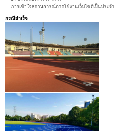
การเข้าใจสถานการณ์การใช้งานเว็บไซต์เป็นประจํา
กรณีสําเร็จ