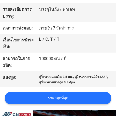
โรงงาน
รายละเอียดการ
บรรจุในถัง / พาเลท
บรรจุ:
ควบคุม
เวลาการส่งมอบ:
ภายใน 7 วันทำการ
คุณภาพ
L / C, T / T
เงื่อนไขการชำระ
เงิน:
ติดต่อ
สามารถในการ
100000 ตัน / ปี
ผลิต:
เรา
,
,
แสงสูง:
ลู่วิ่งระบบแซนวิช 2.5 มม.
ลู่วิ่งระบบแซนด์วิช IAAF
ลู่วิ่งผ้าตาหมากรุก 0.8Mpa
ขอ
ราคาถูกที่สุด
ใบ
เสนอ