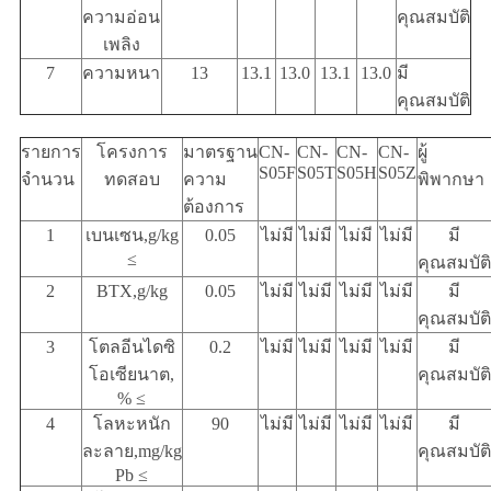
ความอ่อน
คุณสมบัติ
เพลิง
7
ความหนา
13
13.1
13.0
13.1
13.0
มี
คุณสมบัติ
รายการ
โครงการ
มาตรฐาน
CN-
CN-
CN-
CN-
ผู้
S05F
S05T
S05H
S05Z
จํานวน
ทดสอบ
ความ
พิพากษา
ต้องการ
1
เบนเซน,g/kg
0.05
ไม่มี
ไม่มี
ไม่มี
ไม่มี
มี
≤
คุณสมบัติ
2
BTX,g/kg
0.05
ไม่มี
ไม่มี
ไม่มี
ไม่มี
มี
คุณสมบัติ
3
โตลอีนไดซิ
0.2
ไม่มี
ไม่มี
ไม่มี
ไม่มี
มี
โอเซียนาต,
คุณสมบัติ
% ≤
4
โลหะหนัก
90
ไม่มี
ไม่มี
ไม่มี
ไม่มี
มี
ละลาย,mg/kg
คุณสมบัติ
Pb ≤