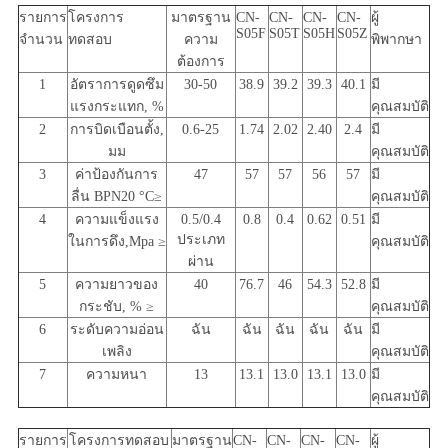
รายการ
โครงการ
มาตรฐาน
CN-
CN-
CN-
CN-
ผู้
S05F
S05T
S05H
S05Z
จํานวน
ทดสอบ
ความ
พิพากษา
ต้องการ
1
อัตราการดูดซึม
30-50
38.9
39.2
39.3
40.1
มี
แรงกระแทก, %
คุณสมบัติ
2
การบิดเบือนตั้ง,
0.6-25
1.74
2.02
2.40
2.4
มี
มม
คุณสมบัติ
3
ค่าป้องกันการ
47
57
57
56
57
มี
ลื่น BPN20 °C≥
คุณสมบัติ
4
ความแข็งแรง
0.5/0.4
0.8
0.4
0.62
0.51
มี
ประเภท
ในการดึง,Mpa ≥
คุณสมบัติ
ผ่าน
5
ความยาวของ
40
76.7
46
54.3
52.8
มี
กระชับ, % ≥
คุณสมบัติ
6
ระดับความอ่อน
ฉัน
ฉัน
ฉัน
ฉัน
ฉัน
มี
เพลิง
คุณสมบัติ
7
ความหนา
13
13.1
13.0
13.1
13.0
มี
คุณสมบัติ
รายการ
โครงการทดสอบ
มาตรฐาน
CN-
CN-
CN-
CN-
ผู้