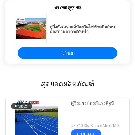
এর সেরা মূল্য পান
ลู่วิ่งสังเคราะห์ป้องกันไฟฟ้าสถิตย์ทน
ต่อสภาพอากาศกันน้ำ
চালিয়ে
สุดยอดผลิตภัณฑ์
ลู่วิ่งยางป้องกันรังสียูวี
US $10-35/ Square Meter MOQ:/
CONTACT