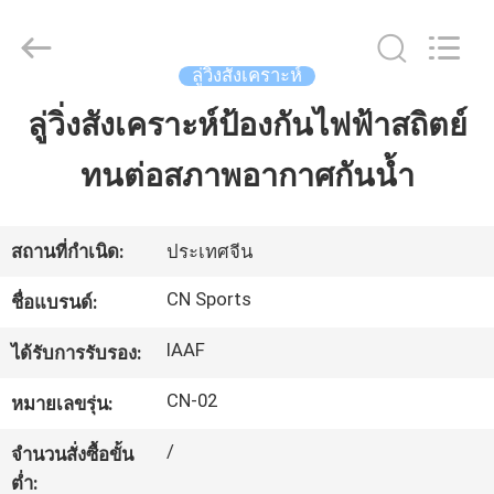
JiangSu
ChangNuo
New
Materials
Co.,
ลู่วิ่งสังเคราะห์
Ltd..
All
Rights
ลู่วิ่งสังเคราะห์ป้องกันไฟฟ้าสถิตย์
บ้าน
Reserved.
ทนต่อสภาพอากาศกันน้ำ
สินค้า
สถานที่กำเนิด:
ประเทศจีน
เกี่ยว
CN Sports
ชื่อแบรนด์:
กับ
IAAF
ได้รับการรับรอง:
เรา
CN-02
หมายเลขรุ่น:
/
จำนวนสั่งซื้อขั้น
ทัวร์
ต่ำ: