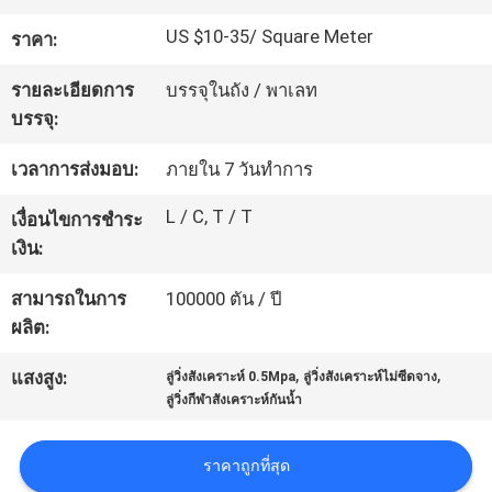
โรงงาน
US $10-35/ Square Meter
ราคา:
รายละเอียดการ
บรรจุในถัง / พาเลท
ควบคุม
บรรจุ:
คุณภาพ
เวลาการส่งมอบ:
ภายใน 7 วันทำการ
L / C, T / T
เงื่อนไขการชำระ
ติดต่อ
เงิน:
เรา
สามารถในการ
100000 ตัน / ปี
ผลิต:
,
,
ขอ
แสงสูง:
ลู่วิ่งสังเคราะห์ 0.5Mpa
ลู่วิ่งสังเคราะห์ไม่ซีดจาง
ลู่วิ่งกีฬาสังเคราะห์กันน้ำ
ใบ
ราคาถูกที่สุด
เสนอ