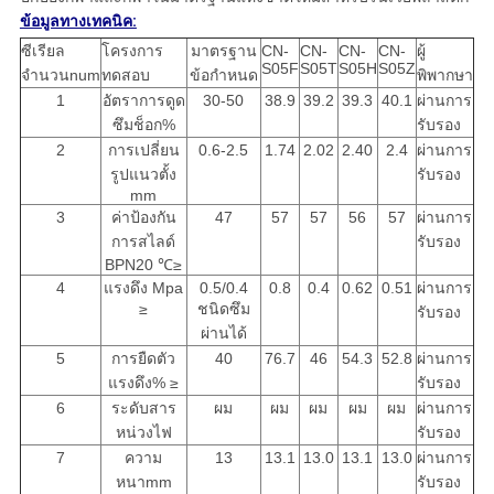
ข้อมูลทางเทคนิค:
ซีเรียล
โครงการ
มาตรฐาน
CN-
CN-
CN-
CN-
ผู้
S05F
S05T
S05H
S05Z
จำนวนnum
ทดสอบ
ข้อกำหนด
พิพากษา
1
อัตราการดูด
30-50
38.9
39.2
39.3
40.1
ผ่านการ
ซึมช็อก%
รับรอง
2
การเปลี่ยน
0.6-2.5
1.74
2.02
2.40
2.4
ผ่านการ
รูปแนวตั้ง
รับรอง
mm
3
ค่าป้องกัน
47
57
57
56
57
ผ่านการ
การสไลด์
รับรอง
BPN20 ℃≥
4
แรงดึง Mpa
0.5/0.4
0.8
0.4
0.62
0.51
ผ่านการ
≥
ชนิดซึม
รับรอง
ผ่านได้
5
การยืดตัว
40
76.7
46
54.3
52.8
ผ่านการ
แรงดึง% ≥
รับรอง
6
ระดับสาร
ผม
ผม
ผม
ผม
ผม
ผ่านการ
หน่วงไฟ
รับรอง
7
ความ
13
13.1
13.0
13.1
13.0
ผ่านการ
หนาmm
รับรอง