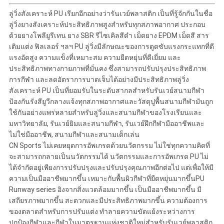
ลู่วิ่งสังเคราะห์ PU เรียกอีกอย่างว่ารันเวย์พลาสติก เป็นที่รู้จักกันในชื่อ
ลู่วิ่งยางสังเคราะห์ประสิทธิภาพสูงสำหรับทุกสภาพอากาศ ประกอบ
ด้วยยางโพลียูรีเทน ยาง SBR รีไซเคิลสีดำ เม็ดยาง EPDM เม็ดสี สาร
เติมแต่ง ฟิลเลอร์ ฯลฯ PU ลู่วิ่งมีลักษณะของการดูดซับแรงกระแทกที่ดี
แรงอัดสูง ความแข็งที่เหมาะสม ความยืดหยุ่นที่ดีเยี่ยม และ
ประสิทธิภาพทางกายภาพที่มั่นคง ซึ่งสามารถปรับปรุงประสิทธิภาพ
การกีฬา และลดอัตราการบาดเจ็บได้อย่างมีประสิทธิภาพลู่วิ่ง
สังเคราะห์ PU เป็นที่ยอมรับในระดับสากลสำหรับรันเวย์สนามกีฬา
ป้องกันรังสียูวีกลางแจ้งทุกสภาพอากาศและวัสดุปูพื้นสนามกีฬามันถูก
ใช้กันอย่างแพร่หลายสำหรับลู่วิ่งและสนามกีฬาของโรงเรียนและ
มหาวิทยาลัย, รันเวย์ยิมและสนามกีฬา, รันเวย์ฝึกกีฬามืออาชีพและ
ไม่ใช่มืออาชีพ, สนามกีฬาและสนามเด็กเล่น
CN Sports ไม่เคยหยุดการอัพเกรดด้วยนวัตกรรม ไม่ใช่ทุกความคิดที่
จะสามารถกลายเป็นนวัตกรรมได้ นวัตกรรมและการอัพเกรด PU ไม่
ได้จำกัดอยู่เพียงการปรับปรุงและปรับปรุงคุณภาพอีกต่อไป แต่เพื่อให้มี
ความเป็นมืออาชีพมากขึ้น เหมาะกับพื้นผิวกีฬาที่ยืดหยุ่นมากขึ้นPU
Runway series อิงจากสิ่งแวดล้อมมากขึ้น เป็นมืออาชีพมากขึ้น มี
เสถียรภาพมากขึ้น สะดวกและมีประสิทธิภาพมากขึ้น ความต้องการ
ของตลาดสำหรับการปรับแต่ง ทำลายความขัดแย้งระหว่างการ
ปกป้องกีฬาและกีฬาในมาตรฐานแห่งชาติใหม่สำหรับรันเวย์พลาสติก