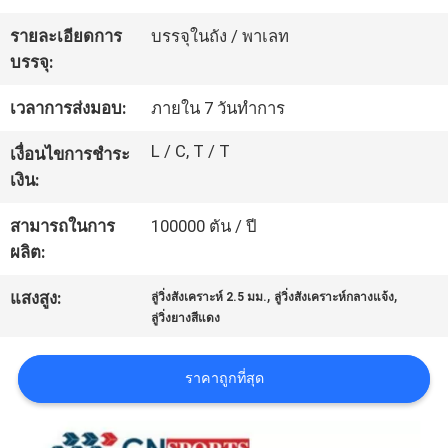
โรงงาน
รายละเอียดการ
บรรจุในถัง / พาเลท
บรรจุ:
ควบคุม
เวลาการส่งมอบ:
ภายใน 7 วันทำการ
คุณภาพ
L / C, T / T
เงื่อนไขการชำระ
เงิน:
ติดต่อ
สามารถในการ
100000 ตัน / ปี
ผลิต:
เรา
,
,
แสงสูง:
ลู่วิ่งสังเคราะห์ 2.5 มม.
ลู่วิ่งสังเคราะห์กลางแจ้ง
ลู่วิ่งยางสีแดง
ขอ
ราคาถูกที่สุด
ใบ
เสนอ