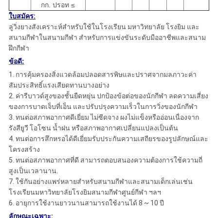
กก. ปรอท ≤
ใบสมัคร:
ลู่วิ่งยางสังเคราะห์สำหรับใช้ในโรงเรียน มหาวิทยาลัย โรงยิม และ
สนามกีฬาในสนามกีฬา สำหรับการแข่งขันระดับมืออาชีพและสนาม
ฝึกกีฬา
ข้อดี:
1. การคุ้มครองสิ่งแวดล้อมปลอดสารพิษและปราศจากมลภาวะค่า
สัมประสิทธิ์แรงเสียดทานบางอย่าง
2. ค่ารีบาวด์สูงของชั้นยืดหยุ่น ปกป้องข้อต่อของนักกีฬา ลดความเสี่ยง
ของการบาดเจ็บที่เอ็น และปรับปรุงความเร็วในการวิ่งของนักกีฬา
3. ทนต่อสภาพอากาศดีเยี่ยม ไม่ซีดจาง ผงไม่แข็งหรืออ่อนเนื่องจาก
รังสียูวี โอโซน น้ำฝน หรือสภาพอากาศเปลี่ยนแปลงเป็นต้น
4. ทนต่อการสึกหรอได้ดีเยี่ยมรับประกันความเสถียรของรูปลักษณ์และ
โครงสร้าง
5. ทนต่อสภาพอากาศที่ดี สามารถตอบสนองความต้องการใช้ความถี่
สูงเป็นเวลานาน.
7. ใช้กันอย่างแพร่หลายสำหรับสนามกีฬาและสนามเด็กเล่นเช่น
โรงเรียนมหาวิทยาลัยโรงยิมสนามกีฬาศูนย์กีฬา ฯลฯ
6. อายุการใช้งานยาวนานสามารถใช้งานได้ 8 ~ 10 ปี
ลักษณะเฉพาะ: