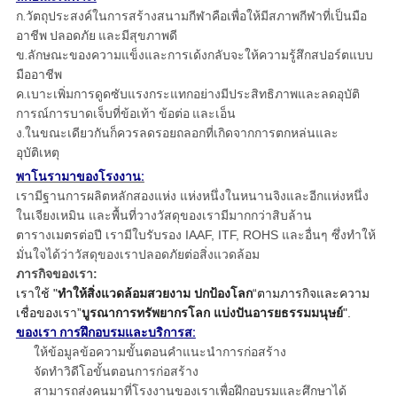
ก.วัตถุประสงค์ในการสร้างสนามกีฬาคือเพื่อให้มีสภาพกีฬาที่เป็นมือ
อาชีพ ปลอดภัย และมีสุขภาพดี
ข.ลักษณะของความแข็งและการเด้งกลับจะให้ความรู้สึกสปอร์ตแบบ
มืออาชีพ
ค.เบาะเพิ่มการดูดซับแรงกระแทกอย่างมีประสิทธิภาพและลดอุบัติ
การณ์การบาดเจ็บที่ข้อเท้า ข้อต่อ และเอ็น
ง.ในขณะเดียวกันก็ควรลดรอยถลอกที่เกิดจากการตกหล่นและ
อุบัติเหตุ
พาโนรามาของโรงงาน:
เรามีฐานการผลิตหลักสองแห่ง แห่งหนึ่งในหนานจิงและอีกแห่งหนึ่ง
ในเจียงเหมิน และพื้นที่วางวัสดุของเรามีมากกว่าสิบล้าน
ตารางเมตรต่อปี เรามีใบรับรอง IAAF, ITF, ROHS และอื่นๆ ซึ่งทำให้
มั่นใจได้ว่าวัสดุของเราปลอดภัยต่อสิ่งแวดล้อม
ภารกิจของเรา:
เราใช้ "
ทำให้สิ่งแวดล้อมสวยงาม ปกป้องโลก
“ตามภารกิจและความ
เชื่อของเรา”
บูรณาการทรัพยากรโลก แบ่งปันอารยธรรมมนุษย์
".
ของเรา
การฝึกอบรมและบริการ
ส:
ให้ข้อมูลข้อความขั้นตอนคำแนะนำการก่อสร้าง
จัดทำวิดีโอขั้นตอนการก่อสร้าง
สามารถส่งคนมาที่โรงงานของเราเพื่อฝึกอบรมและศึกษาได้