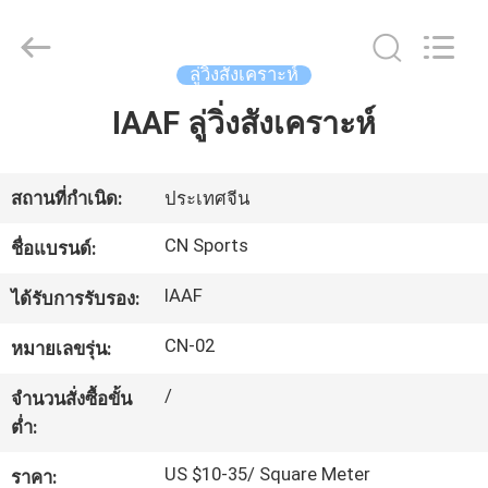
JiangSu
ChangNuo
New
Materials
Co.,
ลู่วิ่งสังเคราะห์
Ltd..
All
Rights
IAAF ลู่วิ่งสังเคราะห์
บ้าน
Reserved.
สินค้า
สถานที่กำเนิด:
ประเทศจีน
CN Sports
ชื่อแบรนด์:
เกี่ยว
IAAF
ได้รับการรับรอง:
กับ
CN-02
หมายเลขรุ่น:
เรา
/
จำนวนสั่งซื้อขั้น
ต่ำ:
ทัวร์
US $10-35/ Square Meter
ราคา: