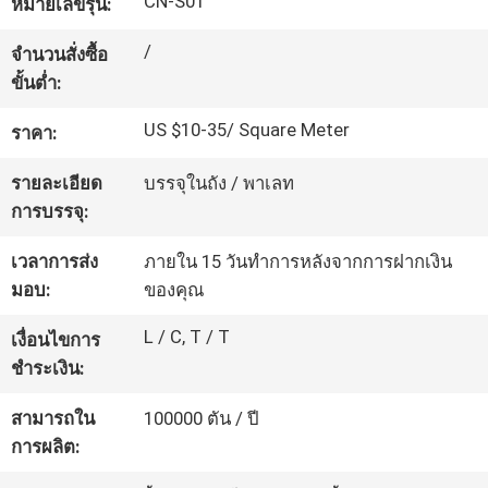
CN-S01
หมายเลขรุ่น:
โรงงาน
/
จำนวนสั่งซื้อ
ขั้นต่ำ:
ควบคุม
US $10-35/ Square Meter
ราคา:
คุณภาพ
รายละเอียด
บรรจุในถัง / พาเลท
การบรรจุ:
ติดต่อ
เวลาการส่ง
ภายใน 15 วันทำการหลังจากการฝากเงิน
มอบ:
ของคุณ
เรา
L / C, T / T
เงื่อนไขการ
ชำระเงิน:
ขอ
สามารถใน
100000 ตัน / ปี
ใบ
การผลิต:
เสนอ