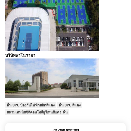
บริษัทพาโนรามา
พื้น SPU ป้องกันไฟฟ้าสถิตสีแดง
พื้น SPU สีแดง
สนามเทนนิสซิลิคอนโพลียูรีเทนสีแดง พื้น
এর সেরা মূল্য পান