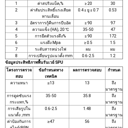
1
ค่าสปริงแบ็ค,%
≥ 20
30
2
ค่าสัมประสิทธิ์แรงเสียด
0.4 ≤ ยู ≤ 0.7
0.53
ทานเลื่อน
3
อัตราการกู้คืนการบีบอัด
≥ 90
97
4
ความแข็ง (HA), 20 ℃
35-50
47
5
การยืดตัวแรงดึง%
≥ 90
172
6
แรงดึง Mpa
≥ 0.5
1.5
7
ระดับสารหน่วงไฟ
ผม
ผม
8
การเปลี่ยนรูปแนวตั้ง mm
0.6-2.5
1.2
ข้อมูลประสิทธิภาพพื้นรันเวย์ SPU
โครงการตรวจ
ข้อกำหนดทาง
ผลการตรวจสอบ
กำหนด
สอบ
เทคนิค
ความหนา
≥
13
13
ถึง
มาตรฐาน
การดูดซับแรง
35-50
35.8
ถึง
กระแทก
,
%
มาตรฐาน
การเสียรูปใน
0.6-2.5
1.48
ถึง
แนวตั้ง
,
mm
มาตรฐาน
ค่าป้องกันการ
≥
47
56
ถึง
สไลด์
(
BPN
มาตรฐาน