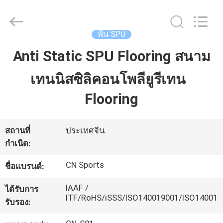
JiangSu
ChangNuo
New
Materials
Co.,
พื้น SPU
Ltd..
All
Rights
Anti Static SPU Flooring สนาม
บ้าน
Reserved.
เทนนิสซิลิคอนโพลียูรีเทน
สินค้า
Flooring
เกี่ยว
สถานที่
ประเทศจีน
กำเนิด:
กับ
CN Sports
ชื่อแบรนด์:
เรา
IAAF /
ได้รับการ
ITF/RoHS/iSSS/ISO140019001/ISO14001
รับรอง:
ทัวร์