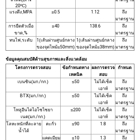
20
ºC)
แรงดึง
,
MPA
≥
0.5
1.12
ถึง
มาตรฐาน
การยืดตัวเมื่อ
≥
40
138.6
ถึง
ขาด
,
%
มาตรฐาน
ทนไฟ
,
ระดับ
1
(
เส้นผ่านศูนย์กลาง
1
(
เส้นผ่านศูนย์กลาง
ถึง
ของจุดไหม้
≤
50mm
)
ของจุดไหม้
≤
38mm
)
มาตรฐาน
ข้อมูลคุณสมบัติด้านสุขภาพและสิ่งแวดล้อม
โครงการตรวจสอบ
ข้อกำหนดทาง
ผลการตรวจ
กำหนด
เทคนิค
สอบ
เบนซิน
(
มก./กก.
)
≤
50
ไม่ได้เช็ค
ถึง
เอาท์
มาตรฐาน
BTX
(
มก./กก.
)
≤
50
ไม่ได้เช็ค
ถึง
เอาท์
มาตรฐาน
โทลูอีนไดไอโซไซยา
≤
200
ไม่ได้เช็ค
ถึง
เนต
(
มก./กก.
)
เอาท์
มาตรฐาน
โลหะหนักที่ละลาย
ตะกั่ว
≤
90
1.8
ถึง
น้ำได้
มาตรฐาน
แคดเมียม
≤
10
1.3
ถึง