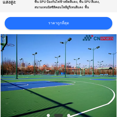
,
,
แสงสูง:
พื้น SPU ป้องกันไฟฟ้าสถิตสีแดง
พื้น SPU สีแดง
สนามเทนนิสซิลิคอนโพลียูรีเทนสีแดง พื้น
ราคา
ราคาถูกที่สุด
แผนผัง
เว็บไซต์
PRIVACY
POLICY