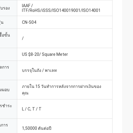
IAAF /
รับรอง
ITF/RoHS/iSSS/ISO140019001/ISO14001
่น
CN-S04
้อขั้น
/
US $8-20/ Square Meter
ยดการ
บรรจุในถัง / พาเลท
ภายใน 15 วันทำการหลังจากการฝากเงินของ
่งมอบ
คุณ
ารชำระ
L / C, T / T
นการ
1,50000 ตันต่อปี