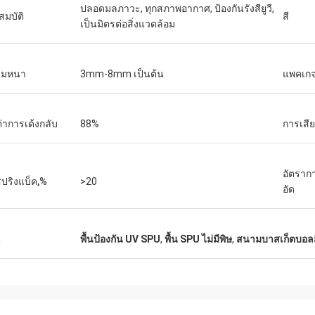
ปลอดมลภาวะ, ทุกสภาพอากาศ, ป้องกันรังสียูวี,
สมบัติ
สี
เป็นมิตรต่อสิ่งแวดล้อม
ามหนา
3mm-8mm เป็นต้น
แพคเก
ค่าการเด้งกลับ
88%
การเสีย
อัตรากา
สปริงแบ็ค,%
>20
อัด
น
พื้นป้องกัน UV SPU
,
พื้น SPU ไม่มีพิษ
,
สนามบาสเก็ตบอล