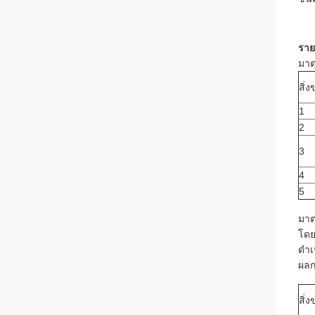
ราย
มาต
สิ่
1
2
3
4
5
มาต
โดย
ดำเ
ผล
สิ่