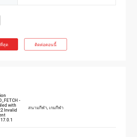
ี่สุด
ติดต่อตอนนี้
ion
D_FETCH -
iled with
สนามกีฬา, เกมกีฬา
2 Invalid
ent
.17.0.1