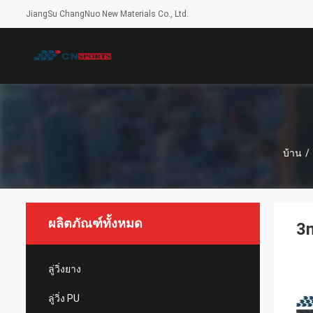
JiangSu ChangNuo New Materials Co., Ltd.
บ้าน
/
ผลิตภัณฑ์ทั้งหมด
3
ลู่วิ่งยาง
ลู่วิ่ง PU