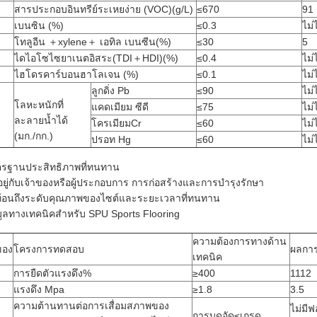
สารประกอบอินทรีย์ระเหยง่าย (VOC)(g/L)
≤670
91
เบนซิน (%)
≤0.3
ไม่
โทลูอีน ＋xylene＋ เอทิล เบนซีน(%)
≤30
5
ไดไอโซไซยาเนตอิสระ(TDI＋HDI)(%)
≤0.4
ไม่
ไฮโดรคาร์บอนฮาโลเจน (%)
≤0.1
ไม่
ลูกดิ่ง Pb
≤90
ไม่
โลหะหนักที่
แคดเมียม ซีดี
≤75
ไม่
ละลายน้ำได้
โครเมียมCr
≤60
ไม่
(มก./กก.)
ปรอท Hg
≤60
ไม่
รฐานประสิทธิภาพที่ทนทาน
นอยู่กับเจ้าของหรือผู้ประกอบการ การก่อสร้างและการบำรุงรักษา
้อนถึงระดับคุณภาพของไซต์และระยะเวลาที่ทนทาน
มูลทางเทคนิคสำหรับ SPU Sports Flooring
ความต้องการทางด้าน
งของ
โครงการทดสอบ
ผลกา
เทคนิค
การยืดตัวแรงดึง%
≥400
1112
แรงดึง Mpa
≥1.8
3.5
ความต้านทานต่อการเสื่อมสภาพของ
ไม่มี
การบดอัด≤เกรด