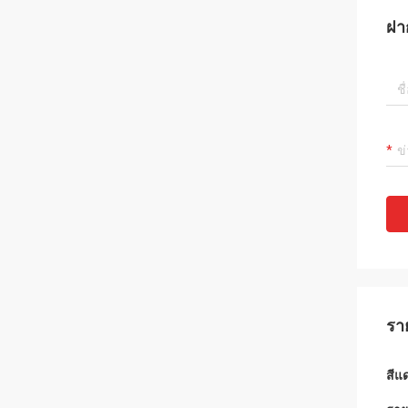
ฝา
รา
สีแ