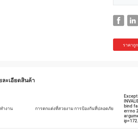
ราคาถูกท
แจ็คสัน
ยละเอียดสินค้า
ts เป็นบริษัทที่น่าเชื่อถือ จัดหา
ณฑ์และบริการที่เป็นเลิศ
Except
INVALI
bind fa
รทำงาน
การตกแต่งที่สวยงาม การป้องกันที่ปลอดภัย
errno 2
argum
ip=172