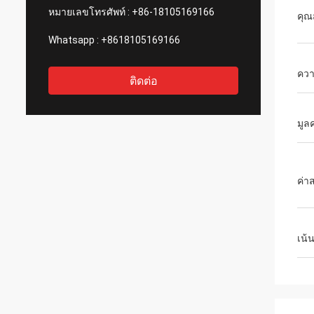
หมายเลขโทรศัพท์ :
+86-18105169166
คุณ
Whatsapp :
+8618105169166
คว
ติดต่อ
มูล
ค่า
เน้