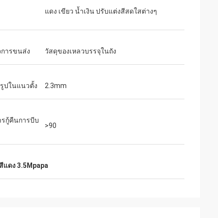
แดง เขียว น้ำเงิน ปรับแต่งสีสดใสต่างๆ
จการขนส่ง
วัสดุของเหลวบรรจุในถัง
รูปในแนวตั้ง
2.3mm
รกู้คืนการบีบ
>90
สีแดง 3.5Mpapa