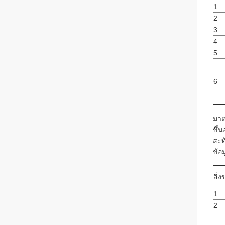
1
2
3
4
5
6
มาต
ขึ้
สะท
ข้อ
สิ่
1
2