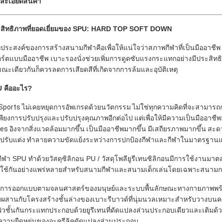
ละเอียดสินค้า
สิทธิภาพที่ยอดเยี่ยมของ SPU: HARD TOP SOFT DOWN
ถุประสงค์ของการสร้างสนามกีฬาคือเพื่อให้แน่ใจว่าสภาพกีฬาที่เป็นมืออาชี
ร์ตแบบมืออาชีพ เบาะรองนั่งช่วยเพิ่มการดูดซับแรงกระแทกอย่างมีประสิทธิ
ณะเดียวกันก็ควรลดการเสียดสีที่เกิดจากการล้มและอุบัติเหตุ
 คืออะไร?
Sports ไม่เคยหยุดการอัพเกรดด้วยนวัตกรรม ไม่ใช่ทุกความคิดที่จะสามาร
่เพียงการปรับปรุงและปรับปรุงคุณภาพอีกต่อไป แต่เพื่อให้มีความเป็นมืออาชีพ
ies อิงจากสิ่งแวดล้อมมากขึ้น เป็นมืออาชีพมากขึ้น มีเสถียรภาพมากขึ้น
ปรับแต่ง ทำลายความขัดแย้งระหว่างการปกป้องกีฬาและกีฬาในมาตรฐานแห่
นกีฬา SPU ทำด้วยวัสดุซิลิกอน PU / วัสดุโพลียูรีเทนซิลิกอนมีการใช้งานมา
ใช้กันอย่างแพร่หลายสำหรับสนามกีฬาและสนามเด็กเล่นโดยเฉพาะสนามก
นการออกแบบตามจลนศาสตร์ของมนุษย์และระบบพื้นลักษณะทางกายภาพพร้อ
ผสานกับโครงสร้างชั้นล่างของเบาะรีบาวด์ที่นุ่มนวลเหมาะสำหรับวางบนค
นผิวชั้นกันกระแทกประกอบด้วยยูรีเทนที่ดัดแปลงส่วนประกอบเดียวและเติมด้
นความยืดหยุ่นของอะครีลิคดัดแปลงส่วนประกอบ