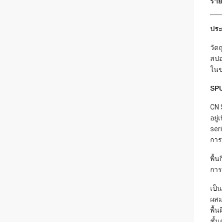
ราย
ประ
วัต
สปอ
ในข
SPU
CN 
อยู
ser
การ
พื้
การ
เป็
ผสม
พื้
ชั้