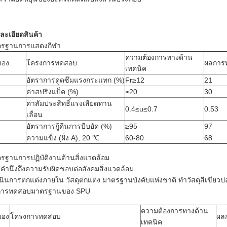
ละเอียดสินค้า
รฐานการแสดงกีฬา
ความต้องการทางด้าน
งของ
โครงการทดสอบ
ผลการ
เทคนิค
อัตราการดูดซึมแรงกระแทก (%)
Fr≥12
21
ค่าสปริงแบ็ค (%)
≥20
30
ค่าสัมประสิทธิ์แรงเสียดทาน
0.4≤u≤0.7
0.53
เลื่อน
อัตราการกู้คืนการบีบอัด (%)
≥95
97
ความแข็ง (ฝั่ง A), 20 ℃
60-80
68
รฐานการปฏิบัติงานด้านสิ่งแวดล้อม
คำนึงถึงความรับผิดชอบต่อสังคมสิ่งแวดล้อม
นินการตกแต่งภายใน วัสดุตกแต่ง มาตรฐานบังคับแห่งชาติ ทำวัสดุสีเขียวป
การทดสอบมาตรฐานของ SPU
ความต้องการทางด้าน
งของ
โครงการทดสอบ
ผล
เทคนิค