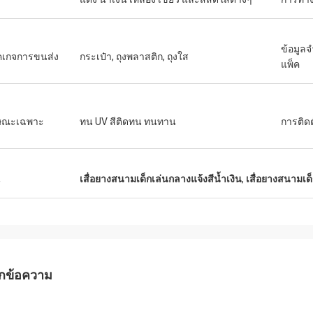
ข้อมูล
เกจการขนส่ง
กระเป๋า, ถุงพลาสติก, ถุงใส
แพ็ค
ษณะเฉพาะ
ทน UV สีติดทน ทนทาน
การติดต
น
เสื่อยางสนามเด็กเล่นกลางแจ้งสีน้ำเงิน
,
เสื่อยางสนามเด
กข้อความ