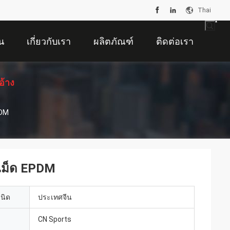
Thai
น
เกี่ยวกับเรา
ผลิตภัณฑ์
ติดต่อเรา
อ้าง
PDM
ทเม็ด EPDM
เนิด
ประเทศจีน
CN Sports