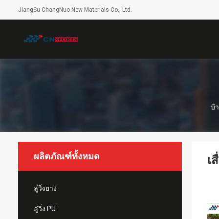
JiangSu ChangNuo New Materials Co., Ltd.
บ้
ผลิตภัณฑ์ทั้งหมด
เส
ลู่วิ่งยาง
ลู่วิ่ง PU