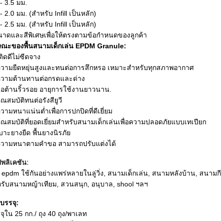
 - 3.5 มม.
- 2.0 มม. (สำหรับ Infill เป็นหลัก)
- 2.5 มม. (สำหรับ Infill เป็นหลัก)
นาดและสีพิเศษเพื่อให้ตรงตามข้อกำหนดของลูกค้า
ษณะของพื้นสนามเด็กเล่น EPDM Granule:
ติดดีไม่ซีดจาง
ความยืดหยุ่นสูงและทนต่อการสึกหรอ เหมาะสำหรับทุกสภาพอากาศ
ความต้านทานต่อกรดและด่าง
ต่อต้านริ้วรอย อายุการใช้งานยาวนาน.
ุณสมบัติทนต่อรังสียูวี
ความหนาแน่นต่ำเพื่อการปกปิดที่ดีเยี่ยม
คุณสมบัติที่ยอดเยี่ยมสำหรับสนามเด็กเล่นเพื่อความปลอดภัยแบบเทเปียก
เบาะยางยืด พื้นยางนิรภัย
ความหนาตามคำขอ สามารถปรับแต่งได้
พลิเคชัน:
ด epdm ใช้กันอย่างแพร่หลายในลู่วิ่ง, สนามเด็กเล่น, สนามหลังบ้าน, สนามกีฬา
รับสนามหญ้าเทียม, สวนสนุก, อนุบาล, shool ฯลฯ
บรรจุ:
จุใน 25 กก./ ถุง 40 ถุง/พาเลท