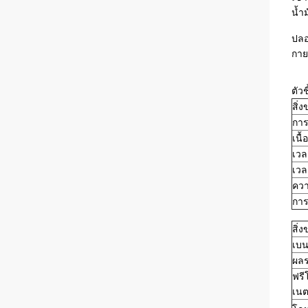
น้ำ
ปลอ
กาย
ตัว
สิ่
การ
เนื
เวล
เวล
ควา
การ
สิ่
เบน
ผลร
ฟรี
เน