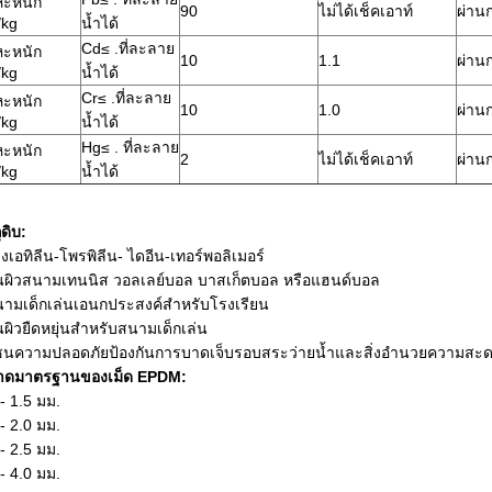
ะหนัก
90
ไม่ได้เช็คเอาท์
ผ่าน
/kg
น้ำได้
Cd≤ .ที่ละลาย
ะหนัก
10
1.1
ผ่าน
/kg
น้ำได้
Cr≤ .ที่ละลาย
ะหนัก
10
1.0
ผ่าน
/kg
น้ำได้
Hg≤ . ที่ละลาย
ะหนัก
2
ไม่ได้เช็คเอาท์
ผ่าน
/kg
น้ำได้
ุดิบ:
างเอทิลีน-โพรพิลีน- ไดอีน-เทอร์พอลิเมอร์
ื้นผิวสนามเทนนิส วอลเลย์บอล บาสเก็ตบอล หรือแฮนด์บอล
นามเด็กเล่นเอนกประสงค์สำหรับโรงเรียน
ื้นผิวยืดหยุ่นสำหรับสนามเด็กเล่น
ซนความปลอดภัยป้องกันการบาดเจ็บรอบสระว่ายน้ำและสิ่งอำนวยความสะดวกอ
าดมาตรฐานของเม็ด EPDM:
 - 1.5 มม.
 - 2.0 มม.
 - 2.5 มม.
 - 4.0 มม.