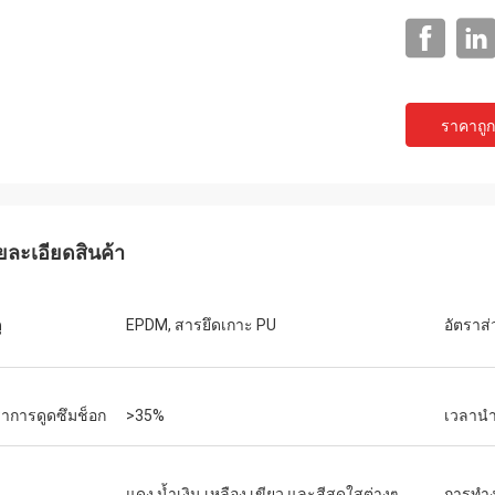
ราคาถูกท
ยละเอียดสินค้า
แจ็คสัน
ts เป็นบริษัทที่น่าเชื่อถือ จัดหา
ุ
EPDM, สารยึดเกาะ PU
อัตราส
ณฑ์และบริการที่เป็นเลิศ
ราการดูดซึมช็อก
>35%
เวลาน
แดง น้ำเงิน เหลือง เขียว และสีสดใสต่างๆ
การทำ