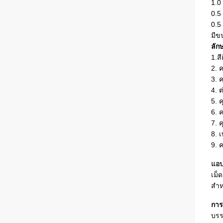
1.0
0.5 
0.5 
มีข
ลัก
1.สี
2. 
3. 
4. 
5. ค
6. 
7. 
8. 
9. 
แอป
เม็
สำห
การ
บรร