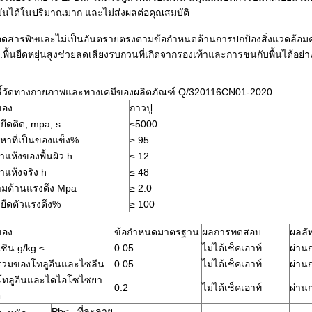
มันได้ในปริมาณมาก และไม่ส่งผลต่อคุณสมบัติ
ดสารพิษและไม่เป็นอันตรายตรงตามข้อกำหนดด้านการปกป้องสิ่งแวดล้อมความ
.พื้นยืดหยุ่นสูงช่วยลดเสียงรบกวนที่เกิดจากรองเท้าและการชนกับพื้นได้อย่
ชี้วัดทางกายภาพและทางเคมีของผลิตภัณฑ์ Q/320116CN01-2020
งของ
กาวปู
ยึดติด, mpa, s
≤5000
้อหาที่เป็นของแข็ง%
≥ 95
าแห้งของพื้นผิว h
≤ 12
าแห้งจริง h
≤ 48
มต้านแรงดึง Mpa
≥ 2.0
ยืดตัวแรงดึง%
≥ 100
งของ
ข้อกำหนดมาตรฐาน
ผลการทดสอบ
ผลลัพ
ซิน g/kg ≤
0.05
ไม่ได้เช็คเอาท์
ผ่าน
วมของโทลูอีนและไซลีน
0.05
ไม่ได้เช็คเอาท์
ผ่าน
โทลูอีนและไดไอโซไซยา
0.2
ไม่ได้เช็คเอาท์
ผ่าน
ต
Pb≤ . ที่ละลาย