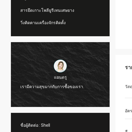
สารยึดเกาะโพลียูรีเทนเศษยาง
วิ่งติดตามเครื่องจักรติดตั้ง
รา
แอนดรู
CN Spor
เรามีความสุขมากกับการซื้อของเรา.
วัสด
ผลิตภั
อัต
ชื่อผู้ติดต่อ :
Shell
สี