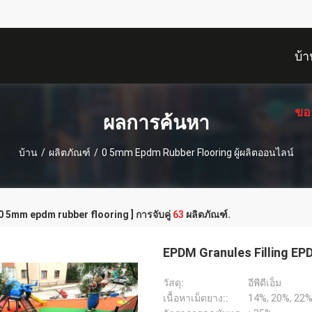
บ้า
ขอ
ผลการค้นหา
บ้าน
/
ผลิตภัณฑ์
/
0 5mm Epdm Rubber Flooring ผู้ผลิตออนไลน์
 0 5mm epdm rubber flooring ] การจับคู่
63
ผลิตภัณฑ์.
EPDM Granules Filling EP
วัสดุ:
อีพีดีเอ็ม
เนื้อหาเม็ดยาง::
14%, 20%, 22%