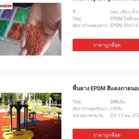
สี::
แดง, เขียว, น้ำเ
วัสดุ:
EPDM-โพลีเมอร
อัตราส่วนผสมสารผูก EPDM และ PU:
EPDM: PU=1:5.5
ราคาถูกที่สุด
พื้นยาง EPDM สีแดงภายนอก 
วัสดุ:
อีพีดีเอ็ม
อัตราการดูดซับแรงกระแทก:
>35%
ขนาดมาตรฐาน:
0.5-1.5 มม., 0.
ราคาถูกที่สุด