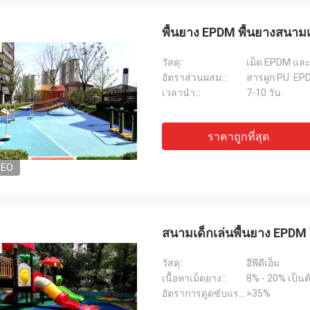
พื้นยาง EPDM พื้นยางสนามเด
วัสดุ:
เม็ด EPDM และ
อัตราส่วนผสม::
สารผูก PU: EPDM
เวลานำ::
7-10 วัน
ราคาถูกที่สุด
DEO
แจ็คสัน
ts เป็นบริษัทที่น่าเชื่อถือ จัดหา
ณฑ์และบริการที่เป็นเลิศ
สนามเด็กเล่นพื้นยาง EPDM
วัสดุ:
อีพีดีเอ็ม
เนื้อหาเม็ดยาง::
8% - 20% เป็นต
อัตราการดูดซับแรงกระแทก::
>35%