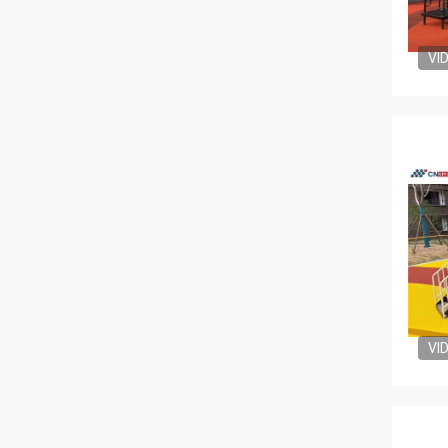
VI
VI