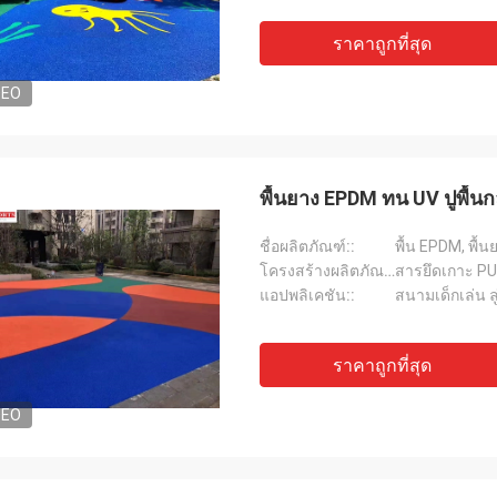
ราคาถูกที่สุด
DEO
พื้นยาง EPDM ทน UV ปูพื้น
ชื่อผลิตภัณฑ์::
พื้น EPDM, พื้
โครงสร้างผลิตภัณฑ์:::
สารยึดเกาะ PU
แอปพลิเคชัน::
สนามเด็กเล่น ลู่วิ
ราคาถูกที่สุด
DEO