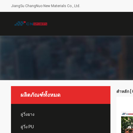
JiangSu ChangNuo New Materials Co., Ltd.
คำหลัก [
ผลิตภัณฑ์ทั้งหมด
ลู่วิ่งยาง
ลู่วิ่ง PU