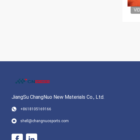
VI
JiangSu ChangNuo New Materials Co., Ltd.
+8618105169166
shell@changnuosports.com