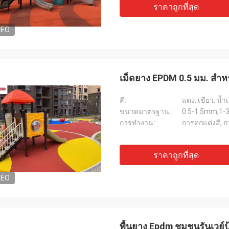
ราคาถูกที่สุด
DEO
เม็ดยาง EPDM 0.5 มม. สำ
สี:
แดง, เขียว, น้ำ
ขนาดมาตรฐาน:
0.5-1.5mm,1
การทำงาน:
การตกแต่งสี, ก
ราคาถูกที่สุด
DEO
พื้นยาง Epdm ชุมชนรันเวย