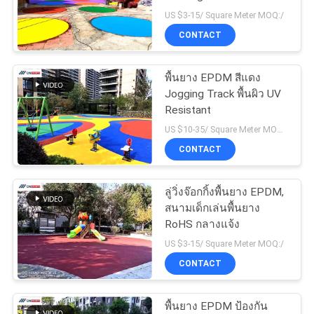
US $3-15/ Square Meter MOQ:/
ราคา
CONTACT
แผนผัง
พื้นยาง EPDM สีแดง
Jogging Track พื้นผิว UV
เว็บไซต์
Resistant
US $10-35/ Square Meter MOQ:/
CONTACT
PRIVACY
POLICY
ลู่วิ่งจ๊อกกิ้งพื้นยาง EPDM,
สนามเด็กเล่นพื้นยาง
RoHS กลางแจ้ง
US $3-15/ Square Meter MOQ:/
CONTACT
พื้นยาง EPDM ป้องกัน