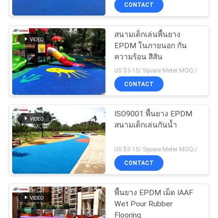
CONTACT
โรงงาน
สนามเด็กเล่นพื้นยาง
EPDM ในภายนอก กัน
ควบคุม
ความร้อน สีสัน
คุณภาพ
US $3-15/ Square Meter MOQ:/
CONTACT
ติดต่อ
ISO9001 พื้นยาง EPDM
สนามเด็กเล่นกันน้ำ
เรา
US $3-15/ Square Meter MOQ:/
CONTACT
ขอ
ใบ
พื้นยาง EPDM เม็ด IAAF
Wet Pour Rubber
เสนอ
Flooring