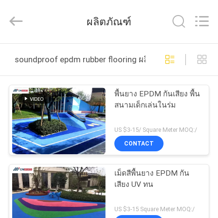
JiangSu
ChangNuo
New
ผลิตภัณฑ์
Materials
Co.,
Ltd..
All
Rights
บ้าน
Reserved.
soundproof epdm rubber flooring ผลิตออนไลน์
สินค้า
พื้นยาง EPDM กันเสียง พื้น
สนามเด็กเล่นในร่ม
เกี่ยว
US $3-15/ Square Meter MOQ:/
CONTACT
กับ
เรา
เม็ดสีพื้นยาง EPDM กัน
เสียง UV ทน
ทัวร์
US $3-15 Square Meter MOQ:/