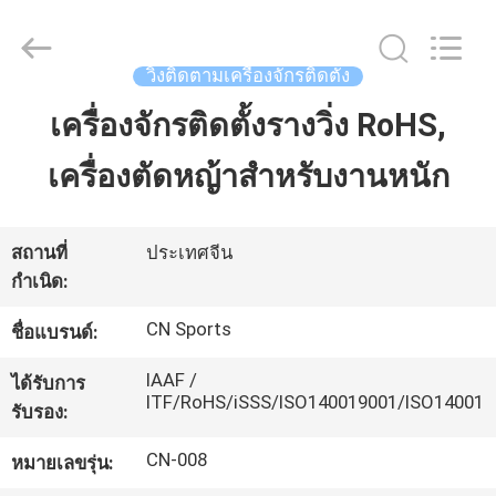
JiangSu
ChangNuo
New
Materials
Co.,
วิ่งติดตามเครื่องจักรติดตั้ง
Ltd..
All
Rights
เครื่องจักรติดตั้งรางวิ่ง RoHS,
บ้าน
Reserved.
เครื่องตัดหญ้าสำหรับงานหนัก
สินค้า
สถานที่
ประเทศจีน
กำเนิด:
เกี่ยว
CN Sports
ชื่อแบรนด์:
กับ
IAAF /
ได้รับการ
เรา
ITF/RoHS/iSSS/ISO140019001/ISO14001
รับรอง:
CN-008
หมายเลขรุ่น:
ทัวร์