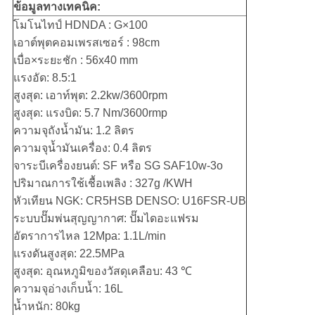
ข้อมูลทางเทคนิค:
โมโนไทป์ HDNDA : G×100
เอาต์พุตคอมเพรสเซอร์ : 98cm
เบื่อ×ระยะชัก : 56x40 mm
แรงอัด: 8.5:1
สูงสุด: เอาท์พุต: 2.2kw/3600rpm
สูงสุด: แรงบิด: 5.7 Nm/3600rmp
ความจุถังน้ำมัน: 1.2 ลิตร
ความจุน้ำมันเครื่อง: 0.4 ลิตร
จาระบีเครื่องยนต์: SF หรือ SG SAF10w-3o
ปริมาณการใช้เชื้อเพลิง : 327g /KWH
หัวเทียน NGK: CR5HSB DENSO: U16FSR-UB
ระบบปั๊มพ่นสุญญากาศ: ปั๊มไดอะแฟรม
อัตราการไหล 12Mpa: 1.1L/min
แรงดันสูงสุด: 22.5MPa
สูงสุด: อุณหภูมิของวัสดุเคลือบ: 43 ℃
ความจุอ่างเก็บน้ำ: 16L
น้ำหนัก: 80kg