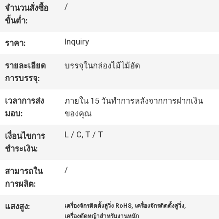
/
จำนวนสั่งซื้อ
โรงงาน
ขั้นต่ำ:
Inquiry
ราคา:
ควบคุม
รายละเอียด
บรรจุในกล่องไม้ไม้อัด
คุณภาพ
การบรรจุ:
เวลาการส่ง
ภายใน 15 วันทำการหลังจากการฝากเงิน
ติดต่อ
มอบ:
ของคุณ
เรา
L / C, T / T
เงื่อนไขการ
ชำระเงิน:
ขอ
/
สามารถใน
การผลิต:
ใบ
,
,
แสงสูง:
เครื่องจักรติดตั้งลู่วิ่ง RoHS
เครื่องจักรติดตั้งลู่วิ่ง
เสนอ
เครื่องตัดหญ้าสำหรับงานหนัก