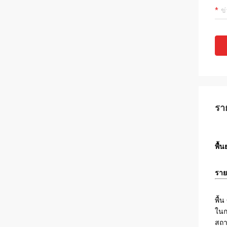
รา
พื้
ราย
พื้
ในก
สถา