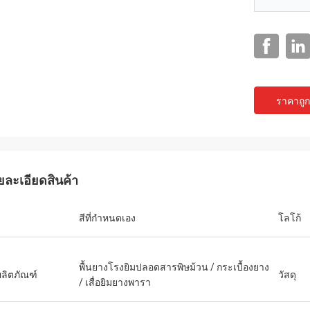
ราคาถูกท
แจ็คสัน
ยละเอียดสินค้า
ts เป็นบริษัทที่น่าเชื่อถือ จัดหา
ณฑ์และบริการที่เป็นเลิศ
สีที่กำหนดเอง
โลโก้
พื้นยางโรงยิมปลอดสารพิษม้วน / กระเบื้องยาง
ผลิตภัณฑ์
วัสดุ
/ เสื่อยิมยางพารา