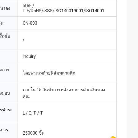
IAAF /
รับรอง
ITF/RoHS/iSSS/ISO140019001/ISO14001
่น
CN-003
้อขั้น
/
Inquiry
ยดการ
โดยพาเลทด้วยฟิล์มพลาสติก
ภายใน 15 วันทำการหลังจากการฝากเงินของ
่งมอบ
คุณ
ารชำระ
L / C, T / T
นการ
250000 ชิ้น