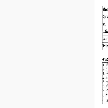
ชื่
วัสด
สี:
แพ็
ควา
ใบส
ข้อด
1. 
2. 
3. 
4. 
5.
6. ก
7. 
8.ก
9. ต