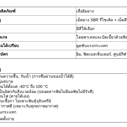
อผลิตภัณฑ์
เสื่อยิมยาง
ุ
เม็ดยาง SBR รีไซเคิล + เม็ด
มีสีให้เลือก
คเกจ
โดยพาเลทและบิดเบี้ยวด้วยฟิ
มได้เปรียบ
ดูดซับแรงกระแทก
มัคร
ยิม, ฟิตเนสเซ็นเตอร์, ศูนย์กี
ี
กันความชื้น, กันน้ำ (การซึมผ่านของน้ำได้ดี)
นุ่มสบาย
ทนได้ตั้งแต่ -40°C ถึง 100 °C
เป็นมิตรกับสิ่งแวดล้อม (ปลอดสารพิษไม่มีมลพิษไม่มีรังสี)
 ทนไฟ
(
ตายได้เอง
)
ันเชื้อรา ไม่เพาะพันธุ์จุลินทรีย์
อากาศดี (เหมาะกับทุกสภาพอากาศ)
ันกระแทก
ิดตั้งง่าย