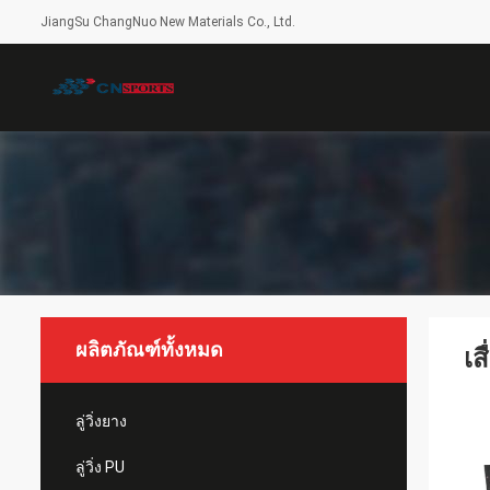
JiangSu ChangNuo New Materials Co., Ltd.
ผลิตภัณฑ์ทั้งหมด
เส
ลู่วิ่งยาง
ลู่วิ่ง PU