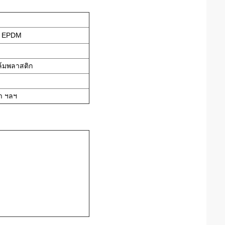
สี EPDM
ล์มพลาสติก
ฬา ฯลฯ