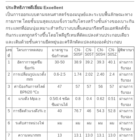
ประสิทธิภาพดีเยี่ยม Excellent
เป็นการออกแบบตามจลนศาสตร์ของมนุษย์และระบบพื้นลักษณะทาง
กายภาพ โดยชั้นบนสุดแบบแข็งรวมกับโครงสร้างชั้นล่างของเบาะกัน
กระแทกที่อ่อนนุ่มเหมาะสำหรับวางบนพื้นคอนกรีตหรือแอสฟัลต์ชั้น
กันกระแทกถูกสร้างขึ้นโดยโพลียูรีเทนที่ดัดแปลงส่วนประกอบเดียว
และเติมด้วยชั้นความยืดหยุ่นอะคริลิกดัดแปลงสององค์ประกอบ
เลข
โครงการทดสอบ
มาตรฐาน
CN-
CN-
CN-
CN-
ผู้พิพากษา
S05F
S05T
S05H
S05Z
ที่
ข้อกำหนด
1
อัตราการดูดซึม
30-50
38.9
39.2
39.3
40.1
ผ่านการ
ช็อก%
รับรอง
2
การเปลี่ยนรูปแนวตั้ง
0.6-2.5
1.74
2.02
2.40
2.4
ผ่านการ
mm
รับรอง
3
ค่าป้องกันการสไลด์
47
57
57
56
57
ผ่านการ
BPN20 ℃≥
รับรอง
4
แรงดึง Mpa ≥
0.5/0.4 ชนิด
0.8
0.4
0.62
0.51
ผ่านการ
ซึมผ่านได้
รับรอง
5
การยืดตัวแรงดึง% ≥
40
76.7
46
54.3
52.8
ผ่านการ
รับรอง
6
ระดับสารหน่วงไฟ
ผม
ผม
ผม
ผม
ผม
ผ่านการ
รับรอง
7
ความหนาmm
13
13.1
13.0
13.1
13.0
ผ่านการ