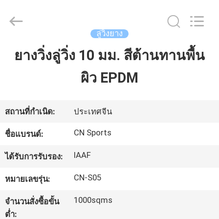
JiangSu
ChangNuo
New
Materials
Co.,
ลู่วิ่งยาง
Ltd..
All
Rights
ยางวิ่งลู่วิ่ง 10 มม. สีต้านทานพื้น
บ้าน
Reserved.
ผิว EPDM
สินค้า
สถานที่กำเนิด:
ประเทศจีน
เกี่ยว
CN Sports
ชื่อแบรนด์:
กับ
IAAF
ได้รับการรับรอง:
เรา
CN-S05
หมายเลขรุ่น:
1000sqms
จำนวนสั่งซื้อขั้น
ทัวร์
ต่ำ: