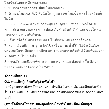
จึงสร้างโดยการฉีดพ่นทางกล
3. ทนต่อสภาพอากาศดีเยี่ยม ไม่แก่ก่อนวัย
4. ยืดหยุ่นได้ตลอดทั้งปี ดังนั้นในฤดูหนาวจะไม่แข็ง และในฤดูร้อนก็
ไม่นิ่ม
5. Strong Power สำหรับการหมุนและดูดซับแรงกระแทกโดยเน้น
ความสะดวกสบายและความปลอดภัยสำหรับนักกีฬาและช่วยให้พวก
เขาปรับปรุงประสิทธิภาพ
6. เส้นมาร์คกิ้งไม่หลุดง่าย สีสด ไม่ซีดจาง ทนต่อการสึกหรอ
7. ความเรียบถึงมาตรฐาน IAAF, เครื่องกรองน้ำที่ดี, ไม่จำเป็นต้อง
หยุดเกมในวันที่ฝนตกเล็กน้อย และเกมสามารถเริ่มต้นได้ทันทีหลังจาก
ฝนตกหนัก, ไม่มีบ่อน้ำ
8. การผลิตแบบมืออาชีพ กระบวนการง่าย และค่อนข้างสั้น สีสวย
สะอาด และง่ายต่อการบำรุงรักษา
คำถามที่พบบ่อย
Q1: คุณเป็นผู้ผลิตหรือผู้ค้าหรือไม่?
เรามีฐานการผลิตหลักสองแห่ง แห่งหนึ่งในหนานจิงและอีกแห่งหนึ่ง
ในเจียงเหมิน และพื้นที่วางวัสดุของเรามีมากกว่าสิบล้านตารางเมตร
ต่อปี
Q2: ข้อดีของโรงงานของคุณคืออะไร?ทำไมฉันต้องเลือกคุณ