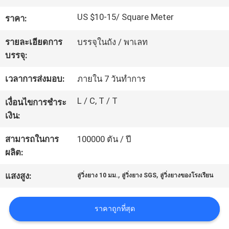
โรงงาน
US $10-15/ Square Meter
ราคา:
รายละเอียดการ
บรรจุในถัง / พาเลท
ควบคุม
บรรจุ:
คุณภาพ
เวลาการส่งมอบ:
ภายใน 7 วันทำการ
L / C, T / T
เงื่อนไขการชำระ
ติดต่อ
เงิน:
เรา
สามารถในการ
100000 ตัน / ปี
ผลิต:
,
,
ขอ
แสงสูง:
ลู่วิ่งยาง 10 มม.
ลู่วิ่งยาง SGS
ลู่วิ่งยางของโรงเรียน
ใบ
ราคาถูกที่สุด
เสนอ