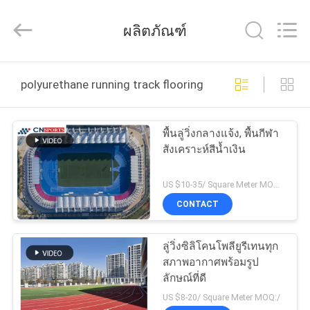
JiangSu
ChangNuo
New
ผลิตภัณฑ์
Materials
Co.,
Ltd..
All
Rights
บ้าน
Reserved.
polyurethane running track flooring ผลิตออนไลน์
สินค้า
พื้นลู่วิ่งกลางแจ้ง, พื้นกีฬา
สังเคราะห์สีน้ำเงิน
เกี่ยว
US $10-35/ Square Meter MOQ:/
CONTACT
กับ
เรา
ลู่วิ่งซิลิโคนโพลียูรีเทนทุก
สภาพอากาศพร้อมรูป
ลักษณ์ที่ดี
ทัวร์
US $8-20/ Square Meter MOQ:/