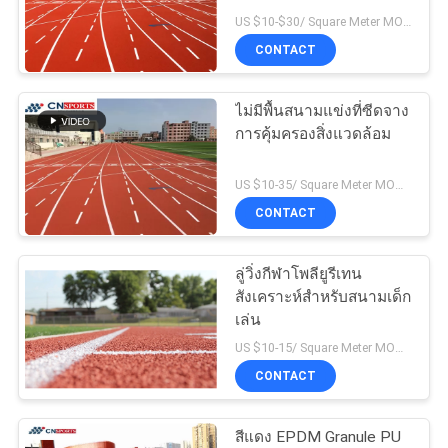
US $10-$30/ Square Meter MOQ:1 ตัน
ราคา
CONTACT
แผนผัง
ไม่มีพื้นสนามแข่งที่ซีดจาง
การคุ้มครองสิ่งแวดล้อม
เว็บไซต์
US $10-35/ Square Meter MOQ:/
CONTACT
PRIVACY
POLICY
ลู่วิ่งกีฬาโพลียูรีเทน
สังเคราะห์สำหรับสนามเด็ก
เล่น
US $10-15/ Square Meter MOQ:1000sqms
CONTACT
สีแดง EPDM Granule PU