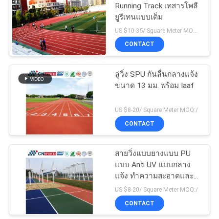
Running Track เทสารโพลี
ยูรีเทนแบบเต็ม
US $10-35/ Square Meter MOQ:/
CONTACT
ลู่วิ่ง SPU กันลื่นกลางแจ้ง
ขนาด 13 มม. พร้อม Iaaf
US $8-20/ Square Meter MOQ:/
CONTACT
สายวิ่งแบบยางแบบ PU
แบบ Anti UV แบบกลาง
แจ้ง ทําความสะอาดและ
บํารุงรักษาง่าย
US $8-20/ Square Meter MOQ:/
CONTACT