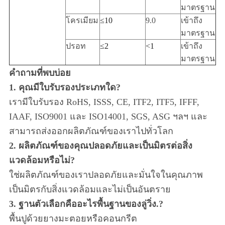
มาตรฐาน
โครเมียม
≤
10
9.0
เข้าถึง
มาตรฐาน
ปรอท
≤
2
<
1
เข้าถึง
มาตรฐาน
คำถามที่พบบ่อย
1. คุณมีใบรับรองประเภทใด?
เรามีใบรับรอง RoHS, ISSS, CE, ITF2, ITF5, IFFF,
IAAF, ISO9001 และ ISO14001, SGS, ASG ฯลฯ และ
สามารถส่งออกผลิตภัณฑ์ของเราไปทั่วโลก
2. ผลิตภัณฑ์ของคุณปลอดภัยและเป็นมิตรต่อสิ่ง
แวดล้อมหรือไม่?
ใช่ผลิตภัณฑ์ของเราปลอดภัยและมั่นใจในคุณภาพ
เป็นมิตรกับสิ่งแวดล้อมและไม่เป็นอันตราย
3.
ฐานตัวเลือกคืออะไร
พื้นฐาน
ของลู่วิ่ง.?
พื้นปูด้วยยางมะตอยหรือคอนกรีต