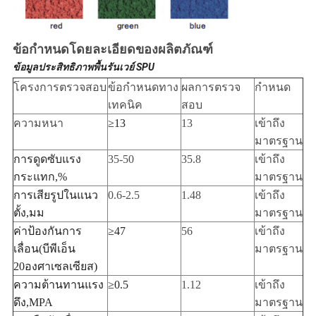
ข้อกำหนดโดยละเอียดของผลิตภัณฑ์
ข้อมูลประสิทธิภาพพื้นรันเวย์ SPU
โครงการตรวจสอบ
ข้อกำหนดทาง
ผลการตรวจ
กำหนด
เทคนิค
สอบ
ความหนา
≥13
13
เข้าถึง
มาตรฐาน
การดูดซับแรง
35-50
35.8
เข้าถึง
กระแทก
,
%
มาตรฐาน
การเสียรูปในแนว
0.6-2.5
1.48
เข้าถึง
ตั้ง
,
มม
มาตรฐาน
ค่าป้องกันการ
≥
47
56
เข้าถึง
เลื่อน
(
บีพีเอ็น
มาตรฐาน
20
องศาเซลเซียส)
ความต้านทานแรง
≥0.5
1.12
เข้าถึง
ดึง
,
MPA
มาตรฐาน