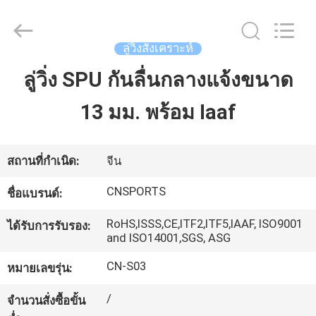
JiangSu
ChangNuo
New
Materials
Co.,
ลู่วิ่งสังเคราะห์
Ltd..
All
Rights
ลู่วิ่ง SPU กันลื่นกลางแจ้งขนาด
บ้าน
Reserved.
13 มม. พร้อม Iaaf
สินค้า
สถานที่กำเนิด:
จีน
เกี่ยว
CNSPORTS
ชื่อแบรนด์:
กับ
RoHS,ISSS,CE,ITF2,ITF5,IAAF, ISO9001
ได้รับการรับรอง:
and ISO14001,SGS, ASG
เรา
CN-S03
หมายเลขรุ่น:
/
ทัวร์
จำนวนสั่งซื้อขั้น