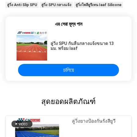
ลู่วิ่ง Anti Slip SPU
ลู่วิ่ง SPU กลางแจ้ง
ลู่วิ่งโพลียูรีเทน Iaaf Silicone
এর সেরা মূল্য পান
ลู่วิ่ง SPU กันลื่นกลางแจ้งขนาด 13
มม. พร้อม Iaaf
চালিয়ে
สุดยอดผลิตภัณฑ์
ลู่วิ่งยางป้องกันรังสียูวี