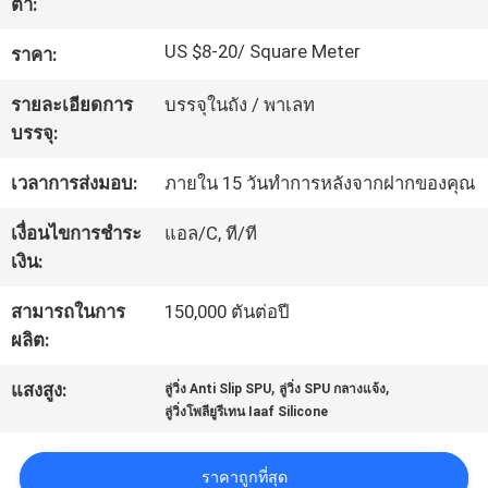
ต่ำ:
โรงงาน
US $8-20/ Square Meter
ราคา:
รายละเอียดการ
บรรจุในถัง / พาเลท
ควบคุม
บรรจุ:
คุณภาพ
เวลาการส่งมอบ:
ภายใน 15 วันทำการหลังจากฝากของคุณ
เงื่อนไขการชำระ
แอล/C, ที/ที
ติดต่อ
เงิน:
เรา
สามารถในการ
150,000 ตันต่อปี
ผลิต:
ขอ
,
,
แสงสูง:
ลู่วิ่ง Anti Slip SPU
ลู่วิ่ง SPU กลางแจ้ง
ลู่วิ่งโพลียูรีเทน Iaaf Silicone
ใบ
เสนอ
ราคาถูกที่สุด