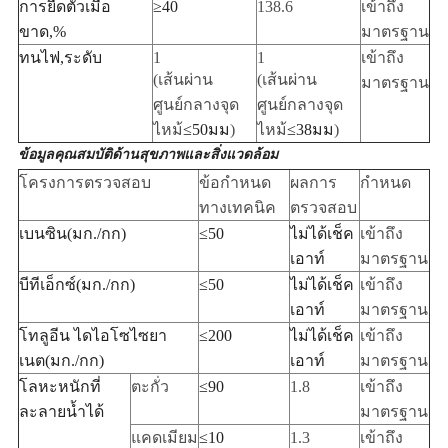
การยืดตัวเมื่อ
≥
40
138.6
เข้าถึง
ขาด
,
%
มาตรฐาน
ทนไฟ
,
ระดับ
1
1
เข้าถึง
(เส้นผ่าน
(เส้นผ่าน
มาตรฐาน
ศูนย์กลางจุด
ศูนย์กลางจุด
ไหม้
≤
50มม
)
ไหม้
≤
38มม
)
ข้อมูลคุณสมบัติด้านสุขภาพและสิ่งแวดล้อม
โครงการตรวจสอบ
ข้อกำหนด
ผลการ
กำหนด
ทางเทคนิค
ตรวจสอบ
เบนซิน
(
มก./กก
)
≤
50
ไม่ได้เช็ค
เข้าถึง
เอาท์
มาตรฐาน
บีทีเอ็กซ์
(
มก./กก
)
≤
50
ไม่ได้เช็ค
เข้าถึง
เอาท์
มาตรฐาน
โทลูอีน ไดไอโซไซยา
≤
200
ไม่ได้เช็ค
เข้าถึง
เนต
(
มก./กก
)
เอาท์
มาตรฐาน
โลหะหนักที่
ตะกั่ว
≤
90
1.8
เข้าถึง
ละลายน้ำได้
มาตรฐาน
แคดเมียม
≤
10
1.3
เข้าถึง