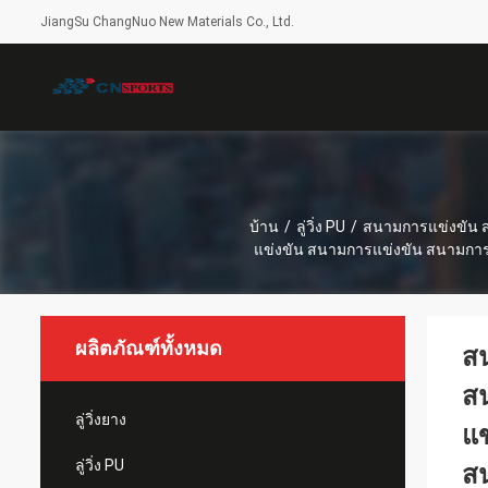
JiangSu ChangNuo New Materials Co., Ltd.
บ้าน
/
ลู่วิ่ง PU
/
สนามการแข่งขัน ส
แข่งขัน สนามการแข่งขัน สนามกา
ผลิตภัณฑ์ทั้งหมด
สน
ส
ลู่วิ่งยาง
แข
ลู่วิ่ง PU
ส