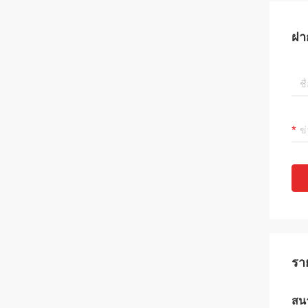
ฝา
รา
สนา