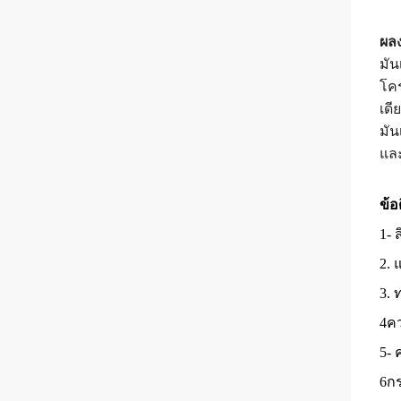
ผลง
มัน
โคร
เดี
มัน
และ
ข้อ
1- 
2. 
3. 
4คว
5- 
6ก