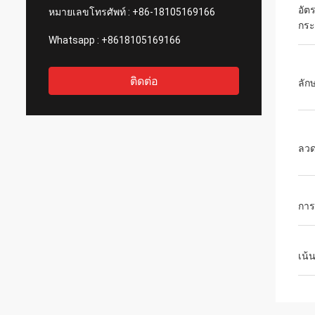
อัต
หมายเลขโทรศัพท์ :
+86-18105169166
กร
Whatsapp :
+8618105169166
ติดต่อ
ลัก
ลว
การ
เน้