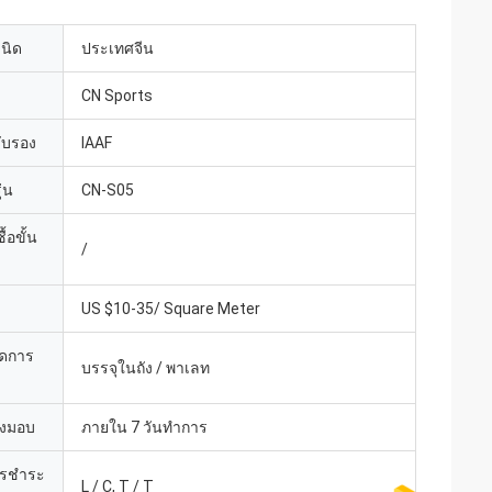
เนิด
ประเทศจีน
CN Sports
รับรอง
IAAF
่น
CN-S05
้อขั้น
/
US $10-35/ Square Meter
ยดการ
บรรจุในถัง / พาเลท
่งมอบ
ภายใน 7 วันทำการ
ารชำระ
L / C, T / T