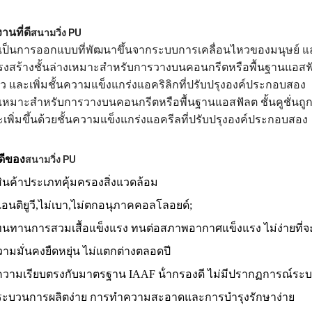
านที่ดี
สนามวิ่ง PU
เป็นการออกแบบที่พัฒนาขึ้นจากระบบการเคลื่อนไหวของมนุษย์ แ
งสร้างชั้นล่างเหมาะสําหรับการวางบนคอนกรีตหรือพื้นฐานแอสฟัล
ยว และเพิ่มชั้นความแข็งแกร่งแอคริลิกที่ปรับปรุงองค์ประกอบสอง
เหมาะสําหรับการวางบนคอนกรีตหรือพื้นฐานแอสฟัลต ชั้นคูชั่นถูกส
เพิ่มขึ้นด้วยชั้นความแข็งแกร่งแอครีลที่ปรับปรุงองค์ประกอบสอง
ดีของ
สนามวิ่ง PU
สินค้าประเภทคุ้มครองสิ่งแวดล้อม
แอนติยูวี,ไม่เบา,ไม่ตกอนุภาคคอลโลอยด์;
ทนทานการสวมเสื้อแข็งแรง ทนต่อสภาพอากาศแข็งแรง ไม่ง่ายที่จ
ามมั่นคงยืดหยุ่น ไม่แตกต่างตลอดปี
ความเรียบตรงกับมาตรฐาน IAAF น้ํากรองดี ไม่มีปรากฏการณ์ระบ
ระบวนการผลิตง่าย การทําความสะอาดและการบํารุงรักษาง่าย