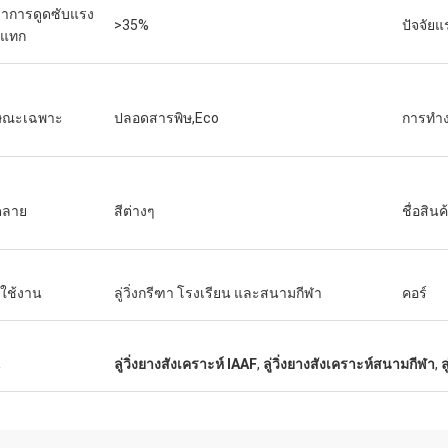
ราการดูดซับแรง
>35%
ปัจจัย
ะแทก
ษณะเฉพาะ
ปลอดสารพิษ,Eco
การทำ
ดลาย
สีต่างๆ
ชื่อสินค
ใช้งาน
ลู่วิ่งกรีฑา โรงเรียน และสนามกีฬา
คอร์
น
ลู่วิ่งยางสังเคราะห์ IAAF
,
ลู่วิ่งยางสังเคราะห์สนามกีฬา
,
ล