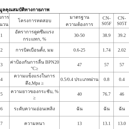
อมูลคุณสมบัติทางกายภาพ
ยการ
มาตรฐาน
CN-
CN-
โครงการทดสอบ
S05F
S05T
านวน
ความต้องการ
อัตราการดูดซึมแรง
1
30-50
38.9
39.2
กระแทก, %
2
การบิดเบือนตั้ง, มม
0.6-25
1.74
2.02
ค่าป้องกันการลื่น BPN20
3
47
57
57
°C≥
ความแข็งแรงในการ
4
0.5/0.4 ประเภทผ่าน
0.8
0.4
ดึง,Mpa ≥
ความยาวของกระชับ, %
5
40
76.7
46
≥
6
ระดับความอ่อนเพลิง
ฉัน
ฉัน
ฉัน
7
ความหนา
13
13.1
13.0