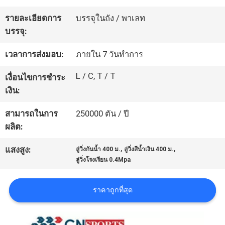
โรงงาน
รายละเอียดการ
บรรจุในถัง / พาเลท
บรรจุ:
ควบคุม
เวลาการส่งมอบ:
ภายใน 7 วันทำการ
คุณภาพ
L / C, T / T
เงื่อนไขการชำระ
เงิน:
ติดต่อ
สามารถในการ
250000 ตัน / ปี
ผลิต:
เรา
,
,
แสงสูง:
ลู่วิ่งกันน้ำ 400 ม.
ลู่วิ่งสีน้ำเงิน 400 ม.
ลู่วิ่งโรงเรียน 0.4Mpa
ขอ
ราคาถูกที่สุด
ใบ
เสนอ