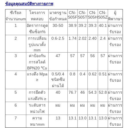
ข้อมูลคุณสมบัติทางกายภาพ
ซีเรียล
โครงการ
มาตรฐาน
CN-
CN-
CN-
CN-
ผู้
S05F
S05T
S05H
S05Z
จำนวนnum
ทดสอบ
ข้อกำหนด
พิพากษา
1
อัตราการดูด
30-50
38.9
39.2
39.3
40.1
ผ่านการ
ซึมช็อก%
รับรอง
2
การเปลี่ยน
0.6-2.5
1.74
2.02
2.40
2.4
ผ่านการ
รูปแนวตั้ง
รับรอง
mm
3
ค่าป้องกัน
47
57
57
56
57
ผ่านการ
การสไลด์
รับรอง
BPN20 ℃≥
4
แรงดึง Mpa
0.5/0.4
0.8
0.4
0.62
0.51
ผ่านการ
≥
ชนิดซึม
รับรอง
ผ่านได้
5
การยืดตัว
40
76.7
46
54.3
52.8
ผ่านการ
แรงดึง% ≥
รับรอง
6
ระดับสาร
ผม
ผม
ผม
ผม
ผม
ผ่านการ
หน่วงไฟ
รับรอง
7
ความ
13
13.1
13.0
13.1
13.0
ผ่านการ
หนาmm
รับรอง