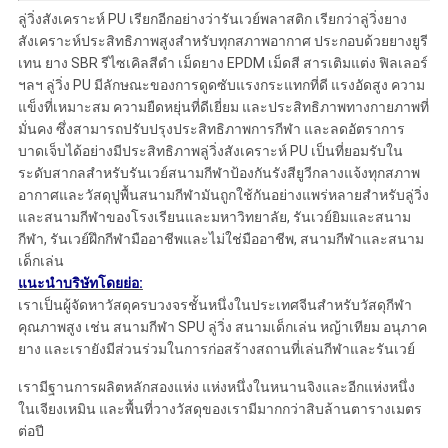
ลู่วิ่งสังเคราะห์ PU เรียกอีกอย่างว่ารันเวย์พลาสติก เรียกว่าลู่วิ่งยาง
สังเคราะห์ประสิทธิภาพสูงสำหรับทุกสภาพอากาศ ประกอบด้วยยางยูรี
เทน ยาง SBR รีไซเคิลสีดำ เม็ดยาง EPDM เม็ดสี สารเติมแต่ง ฟิลเลอร์
ฯลฯ
ลู่วิ่ง PU มีลักษณะของการดูดซับแรงกระแทกที่ดี แรงอัดสูง ความ
แข็งที่เหมาะสม ความยืดหยุ่นที่ดีเยี่ยม และประสิทธิภาพทางกายภาพที่
มั่นคง ซึ่งสามารถปรับปรุงประสิทธิภาพการกีฬา และลดอัตราการ
บาดเจ็บได้อย่างมีประสิทธิภาพลู่วิ่งสังเคราะห์ PU เป็นที่ยอมรับใน
ระดับสากลสำหรับรันเวย์สนามกีฬาป้องกันรังสียูวีกลางแจ้งทุกสภาพ
อากาศและวัสดุปูพื้นสนามกีฬา
มันถูกใช้กันอย่างแพร่หลายสำหรับลู่วิ่ง
และสนามกีฬาของโรงเรียนและมหาวิทยาลัย, รันเวย์ยิมและสนาม
กีฬา, รันเวย์ฝึกกีฬามืออาชีพและไม่ใช่มืออาชีพ, สนามกีฬาและสนาม
เด็กเล่น
แนะนำบริษัทโดยย่อ:
เราเป็นผู้จัดหาวัสดุครบวงจรชั้นหนึ่งในประเทศจีนสำหรับวัสดุกีฬา
คุณภาพสูง เช่น สนามกีฬา SPU ลู่วิ่ง สนามเด็กเล่น หญ้าเทียม อนุภาค
ยาง และเรายังมีส่วนร่วมในการก่อสร้างสถานที่เล่นกีฬาและรันเวย์
เรามีฐานการผลิตหลักสองแห่ง แห่งหนึ่งในหนานจิงและอีกแห่งหนึ่ง
ในเจียงเหมิน และพื้นที่วางวัสดุของเรามีมากกว่าสิบล้านตารางเมตร
ต่อปี