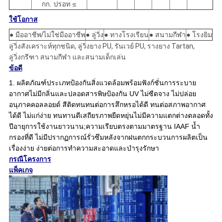
กก. ปรอท ≤
ใช้โอกาส
● มืออาชีพ/ไม่ใช่มืออาชีพ
● ลู่วิ่ง
● ทางโรงเรียน
● สนามกีฬา
● โรงยิม
ลู่วิ่งสังเคราะห์ทุกชนิด, ลู่วิ่งยาง PU, รันเวย์ PU, รางยาง Tartan,
ลู่วิ่งกรีฑา สนามกีฬา และสนามเด็กเล่น
ข้อดี
1. ผลิตภัณฑ์ประเภทป้องกันสิ่งแวดล้อมพร้อมฟังก์ชั่นการระบาย
อากาศไม่มีกลิ่นและปลอดสารพิษ
ป้องกัน UV ไม่ซีดจาง ไม่ปล่อย
อนุภาคคอลลอยด์ สีติดทน
ทนต่อการสึกหรอได้ดี ทนต่อสภาพอากาศ
ได้ดี ไม่แก่ง่าย ทนทานดี
เสถียรภาพยืดหยุ่นไม่มีความแตกต่างตลอดทั้ง
ปีอายุการใช้งานยาวนาน;
ความเรียบตรงตามมาตรฐาน IAAF น้ำ
กรองที่ดี ไม่มีปรากฏการณ์รั่วซึมหลังจากฝนตก
กระบวนการผลิตเป็น
เรื่องง่าย ง่ายต่อการทำความสะอาดและบำรุงรักษา
กรณีโครงการ
แพ็คเกจ