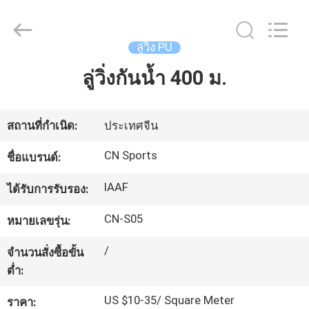
JiangSu
ChangNuo
New
Materials
Co.,
ลู่วิ่ง PU
Ltd..
All
Rights
ลู่วิ่งกันน้ำ 400 ม.
บ้าน
Reserved.
สินค้า
สถานที่กำเนิด:
ประเทศจีน
CN Sports
ชื่อแบรนด์:
เกี่ยว
IAAF
ได้รับการรับรอง:
กับ
CN-S05
หมายเลขรุ่น:
เรา
/
จำนวนสั่งซื้อขั้น
ต่ำ:
ทัวร์
US $10-35/ Square Meter
ราคา: