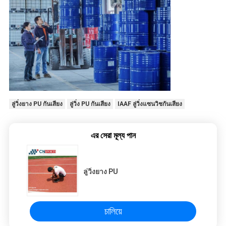
ลู่วิ่งยาง PU กันเสียง
ลู่วิ่ง PU กันเสียง
IAAF ลู่วิ่งแซนวิชกันเสียง
এর সেরা মূল্য পান
ลู่วิ่งยาง PU
চালিয়ে