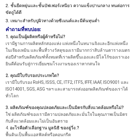
2. ชั้นยืดหยุ่นและชั้นบัฟเฟอร์เหนียว ความแข็งปานกลาง ทนต่อการ
ขัดถูได้ดี
3. เหมาะสำหรับปูผิวทางด้วยซีเมนต์และมีต้นทุนต่ำ
คำถามที่พบบ่อย:
1. คุณเป็นผู้ผลิตหรือผู้ค้าหรือไม่?
เรามีฐานการผลิตหลักสองแห่ง แห่งหนึ่งในหนานจิงและอีกแห่งหนึ่ง
ในเจียงเหมิน และพื้นที่วางวัสดุของเรามีมากกว่าสิบล้านตารางเมตร
ต่อปีสำหรับผลิตภัณฑ์ทั้งหมดที่เราผลิตขึ้นเองและมีโลโก้ของเราเอง
ยินดีต้อนรับสู่การเยี่ยมชมโรงงานของเราหากสนใจ
2. คุณมีใบรับรองประเภทใด?
เรามีใบรับรอง RoHS, ISSS, CE, ITF2, ITF5, IFFF, IAAF, ISO9001 และ
ISO14001, SGS, ASG ฯลฯ และสามารถส่งออกผลิตภัณฑ์ของเราได้
ทั่วโลก
3. ผลิตภัณฑ์ของคุณปลอดภัยและเป็นมิตรกับสิ่งแวดล้อมหรือไม่?
ใช่ ผลิตภัณฑ์ของเรามีความปลอดภัยและมั่นใจในคุณภาพเป็นมิตร
กับสิ่งแวดล้อมและไม่เป็นอันตราย
4.
อะไรคือตัวเลือกฐาน
มูลนิธิ
ของลู่วิ่ง.?
พื้นดินเป็นพื้นแอสฟัลต์หรือคอนกรีต