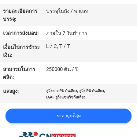
โรงงาน
รายละเอียดการ
บรรจุในถัง / พาเลท
บรรจุ:
ควบคุม
เวลาการส่งมอบ:
ภายใน 7 วันทำการ
คุณภาพ
L / C, T / T
เงื่อนไขการชำระ
เงิน:
ติดต่อ
สามารถในการ
250000 ตัน / ปี
ผลิต:
เรา
,
,
แสงสูง:
ลู่วิ่งยาง PU กันเสียง
ลู่วิ่ง PU กันเสียง
IAAF ลู่วิ่งแซนวิชกันเสียง
ขอ
ราคาถูกที่สุด
ใบ
เสนอ