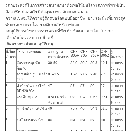
วัตถุประสงค์ในการสร้างสนามกีฬาคือเพื่อให้มั่นใจว่าสภาพกีฬาที่เป็น
มืออาชีพ ปลอดภัย ดีต่อสุขภาพ - ลักษณะเฉพาะ
ความแข็งจะให้ความรู้สึกสปอร์ตแบบมืออาชีพ เบาะรองนั่งเพิ่มการดูด
ซับแรงกระแทกได้อย่างมีประสิทธิภาพและ
ลดอุบัติการณ์ของการบาดเจ็บที่ข้อเท้า ข้อต่อ และเอ็น ในขณะ
เดียวกันก็ควรลดการเสียดสี
เกิดจากการล้มและอุบัติเหตุ
ซีเรียล
โครงการทดสอบ
มาตรฐาน
CN-
CN-
CN-
CN-
ผู้
S05F
S05T
S05H
S05Z
จำนวน
ความต้องการ
พิพากษา
1
อัตราการดูดซึม
30-50
38.9
39.2
39.3
40.1
ผ่านการ
ช็อก%
รับรอง
2
การเปลี่ยนรูปแนวตั้ง
0.6-2.5
1.74
2.02
2.40
2.4
ผ่านการ
mm
รับรอง
3
ค่าป้องกันการสไลด์
47
57
57
56
57
ผ่านการ
BPN20 ℃≥
รับรอง
4
แรงดึง Mpa ≥
0.5/0.4 ชนิด
0.8
0.4
0.62
0.51
ผ่านการ
ซึมผ่านได้
รับรอง
5
การยืดตัวแรงดึง% ≥
40
76.7
46
54.3
52.8
ผ่านการ
รับรอง
6
ระดับสารหน่วงไฟ
ผม
ผม
ผม
ผม
ผม
ผ่านการ
รับรอง