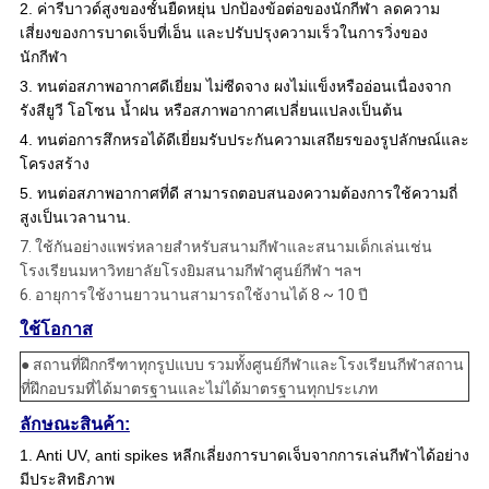
2. ค่ารีบาวด์สูงของชั้นยืดหยุ่น ปกป้องข้อต่อของนักกีฬา ลดความ
เสี่ยงของการบาดเจ็บที่เอ็น และปรับปรุงความเร็วในการวิ่งของ
นักกีฬา
3. ทนต่อสภาพอากาศดีเยี่ยม ไม่ซีดจาง ผงไม่แข็งหรืออ่อนเนื่องจาก
รังสียูวี โอโซน น้ำฝน หรือสภาพอากาศเปลี่ยนแปลงเป็นต้น
4. ทนต่อการสึกหรอได้ดีเยี่ยมรับประกันความเสถียรของรูปลักษณ์และ
โครงสร้าง
5. ทนต่อสภาพอากาศที่ดี สามารถตอบสนองความต้องการใช้ความถี่
สูงเป็นเวลานาน.
7. ใช้กันอย่างแพร่หลายสำหรับสนามกีฬาและสนามเด็กเล่นเช่น
โรงเรียนมหาวิทยาลัยโรงยิมสนามกีฬาศูนย์กีฬา ฯลฯ
6. อายุการใช้งานยาวนานสามารถใช้งานได้ 8 ~ 10 ปี
ใช้โอกาส
● สถานที่ฝึกกรีฑาทุกรูปแบบ รวมทั้งศูนย์กีฬาและโรงเรียนกีฬาสถาน
ที่ฝึกอบรมที่ได้มาตรฐานและไม่ได้มาตรฐานทุกประเภท
ลักษณะสินค้า:
1. Anti UV, anti spikes หลีกเลี่ยงการบาดเจ็บจากการเล่นกีฬาได้อย่าง
มีประสิทธิภาพ