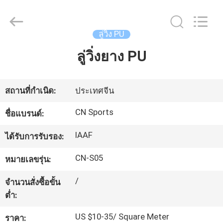
JiangSu
ChangNuo
New
Materials
Co.,
ลู่วิ่ง PU
Ltd..
All
Rights
ลู่วิ่งยาง PU
บ้าน
Reserved.
สินค้า
สถานที่กำเนิด:
ประเทศจีน
CN Sports
ชื่อแบรนด์:
เกี่ยว
IAAF
ได้รับการรับรอง:
กับ
CN-S05
หมายเลขรุ่น:
เรา
/
จำนวนสั่งซื้อขั้น
ต่ำ:
ทัวร์
US $10-35/ Square Meter
ราคา: