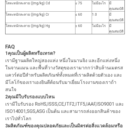
โลหะหนักละลาย ((mg/kg) Cd
≤ 75
ไม่มีอะไร
มี
คุณสมบัติ
โลหะหนักละลาย ((mg/kg) Cr
≤ 60
1.0
มี
คุณสมบัติ
โลหะหนักละลาย ((mg/kg) Hg
≤ 60
ไม่มีอะไร
มี
คุณสมบัติ
FAQ
1คุณเป็นผู้ผลิตหรือเทรด?
เรามีฐานผลิตใหญ่สองแห่ง หนึ่งในนานจิง และอีกแห่งหนึ่ง
ในจานแมน และพื้นที่วางวัสดุของเรามากกว่าสิบล้านเมตรส
แควร์ต่อปีสําหรับผลิตภัณฑ์ทั้งหมดที่เราผลิตด้วยตัวเอง และ
มีโลโก้ของเราเองยินดีต้อนรับมาเยี่ยมโรงงานของเราถ้า
สนใจ
2คุณมีใบรับรองแบบไหน
เรามีใบรับรอง RoHS,ISSS,CE,ITF2,ITF5,IAAF,ISO9001 และ
ISO14001,SGS,ASG เป็นต้น และสามารถส่งออกสินค้าของ
เราไปทั่วโลก
3ผลิตภัณฑ์ของคุณปลอดภัยและเป็นมิตรต่อสิ่งแวดล้อมหรือ