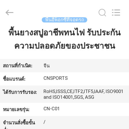
JiangSu
ChangNuo
New
Materials
Co.,
พื้นอีพ็อกซี่ที่จอดรถ
Ltd..
All
Rights
พื้นยางสปูอาชีพทนไฟ รับประกัน
บ้าน
Reserved.
ความปลอดภัยของประชาชน
สินค้า
สถานที่กำเนิด:
จีน
เกี่ยว
CNSPORTS
ชื่อแบรนด์:
กับ
RoHS,ISSS,CE,ITF2,ITF5,IAAF, ISO9001
ได้รับการรับรอง:
and ISO14001,SGS, ASG
เรา
CN-C01
หมายเลขรุ่น:
/
ทัวร์
จำนวนสั่งซื้อขั้น