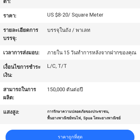
ต่ำ:
โรงงาน
US $8-20/ Square Meter
ราคา:
รายละเอียดการ
บรรจุในถัง / พาเลท
ควบคุม
บรรจุ:
คุณภาพ
เวลาการส่งมอบ:
ภายใน 15 วันทำการหลังจากฝากของคุณ
L/C, T/T
เงื่อนไขการชำระ
ติดต่อ
เงิน:
เรา
สามารถในการ
150,000 ตันต่อปี
ผลิต:
ขอ
,
แสงสูง:
การรักษาความปลอดภัยของประชาชน
,
พื้นยางพาณิชย์ทนไฟ
Spua โลหะยางพาณิชย์
ใบ
เสนอ
ราคาถูกที่สุด