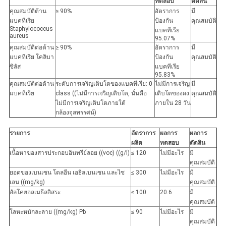
ทดสอบ
ตัดสิน
คุณสมบัติต้าน
≥ 90%
อัตราการ
มี
แบคทีเรีย
ป้องกัน
คุณสมบัติ
Staphylococcus
แบคทีเรีย
aureus
95.07%
คุณสมบัติต่อต้าน
≥ 90%
อัตราการ
มี
แบคทีเรีย โคลิบา
ป้องกัน
คุณสมบัติ
ซิลัส
แบคทีเรีย
95.83%
คุณสมบัติต่อต้าน
ระดับการเจริญเติบโตของแบคทีเรีย: 0-
ไม่มีการเจริญ
มี
แบคทีเรีย
class ((ไม่มีการเจริญเติบโต, นั่นคือ
เติบโตของผง
คุณสมบัติ
ไม่มีการเจริญเติบโตภายใต้
ภายใน 28 วัน
กล้องจุลทรรศน์)
รายการ
อัตราการ
ผลการ
ผลการ
ผลิต
ทดสอบ
ตัดสิน
เนื้อหาของสารประกอบอินทรีย์ลอย ((voc) ((g/l)
≤ 120
ไม่มีอะไร
มี
คุณสมบัติ
ยอดของเบนเซน โตลอีน เอธิลเบนเซน และไซ
≤ 300
ไม่มีอะไร
มี
เลน ((mg/kg)
คุณสมบัติ
อัลโคฮอลเมธีลอิสระ
≤ 100
20.6
มี
คุณสมบัติ
โลหะหนักละลาย ((mg/kg) Pb
≤ 90
ไม่มีอะไร
มี
คุณสมบัติ