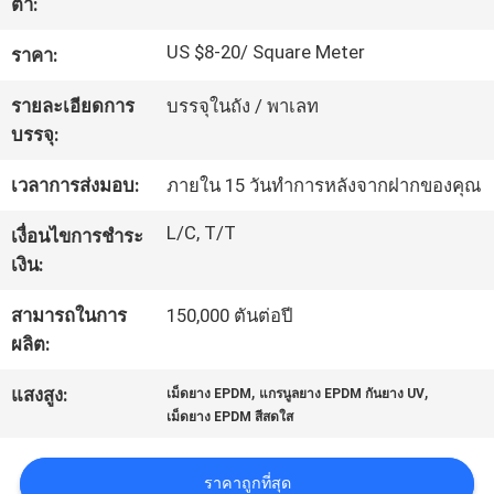
ต่ำ:
โรงงาน
US $8-20/ Square Meter
ราคา:
รายละเอียดการ
บรรจุในถัง / พาเลท
ควบคุม
บรรจุ:
คุณภาพ
เวลาการส่งมอบ:
ภายใน 15 วันทำการหลังจากฝากของคุณ
L/C, T/T
เงื่อนไขการชำระ
ติดต่อ
เงิน:
เรา
สามารถในการ
150,000 ตันต่อปี
ผลิต:
ขอ
,
,
แสงสูง:
เม็ดยาง EPDM
แกรนูลยาง EPDM กันยาง UV
เม็ดยาง EPDM สีสดใส
ใบ
เสนอ
ราคาถูกที่สุด