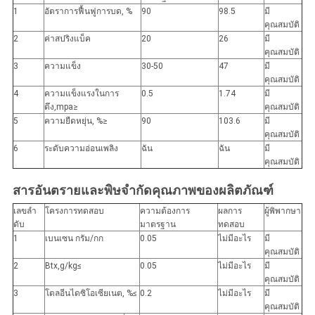
1
อัตราการฟื้นฟูการบด, %
90
98.5
มี
คุณสมบัติ
2
ค่าสปริงแบ็ค
20
26
มี
คุณสมบัติ
3
ความแข็ง
30-50
47
มี
คุณสมบัติ
4
ความแข็งแรงในการ
0.5
1.74
มี
ดึง,mpa≥
คุณสมบัติ
5
ความยืดหยุ่น, %≥
90
103.6
มี
คุณสมบัติ
6
ระดับความอ่อนเพลิง
ฉัน
ฉัน
มี
คุณสมบัติ
สารอันตรายและพิษจํากัดคุณภาพของผลิตภัณฑ์
เลขลํา
โครงการทดสอบ
ความต้องการ
ผลการ
ผู้พิพากษา
ดับ
มาตรฐาน
ทดสอบ
1
เบนเซน กรัม/กก
0.05
ไม่มีอะไร
มี
คุณสมบัติ
2
Btx,g/kg≤
0.05
ไม่มีอะไร
มี
คุณสมบัติ
3
โตลอีนไดซิโอเซียเนต, %≤
0.2
ไม่มีอะไร
มี
คุณสมบัติ