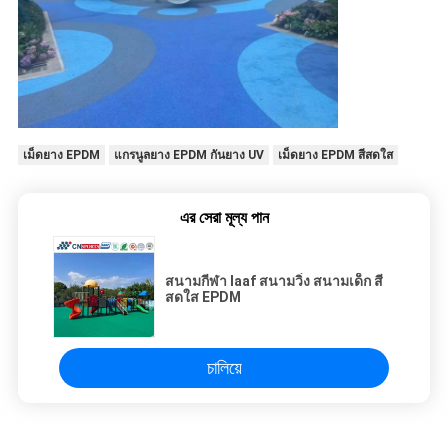
เม็ดยาง EPDM
แกรนูลยาง EPDM กันยาง UV
เม็ดยาง EPDM สีสดใส
এর সেরা মূল্য পান
สนามกีฬา Iaaf สนามวิ่ง สนามเด็ก สี
สดใส EPDM
চালিয়ে