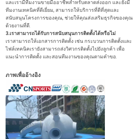
และเรามีทีมงานขายมืออาชีพสําหรับตลาดส่งออก และยังมี
ทีมงานเทคนิคที่ดีเยี่ยม, สามารถให้บริการที่ดีที่สุดและ
สนับสนุนโครงการของคุณ, ช่วยให้คุณส่งเสริมธุรกิจของคุณ
ด้วยงานที่ดี.
3.
เราสามารถได้รับการสนับสนุนการติดตั้งได้หรือไม่
เราสามารถให้เอกสารการติดตั้ง เช่น กระบวนการติดตั้งและ
ไฟล์เทคนิคเรายังสามารถส่งวิศวกรติดตั้งไปยังลูกค้า เพื่อ
แนะนําการติดตั้ง และสอนทีมงานของคุณตามคําขอ.
ภาพเพื่ออ้างอิง