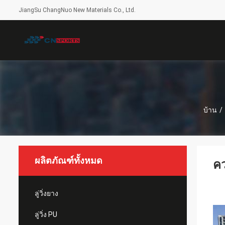
JiangSu ChangNuo New Materials Co., Ltd.
บ้าน
/
ผลิตภัณฑ์ทั้งหมด
คว
ลู่วิ่งยาง
ลู่วิ่ง PU