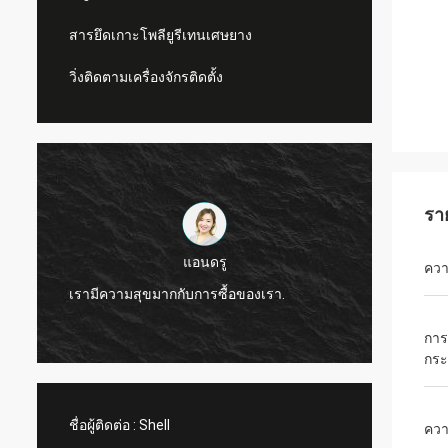
สารยึดเกาะโพลียูรีเทนเศษยาง
วิ่งติดตามเครื่องจักรติดตั้ง
รา
แอนดรู
คว
CN Spor
เรามีความสุขมากกับการซื้อของเรา.
ผลิตภั
การ
กร
ชื่อผู้ติดต่อ :
Shell
ควา