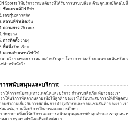
CN Sports ให้บริการรถยนต์ยางที่ได้รับการปรับเปลี่ยน ด้วยคุณสมบัติต่อไปนี
ชื่อแบรนด์
CN กีฬา
เลขรุ่น:
สารสกัด
สถานที่กําเนิด:
จีน
ความยาว:
25 เมตร
วัสดุ
ยาง
การติดตั้ง:
ง่ายๆ
พื้นที่:
เรียบเรียบ
ความต้านทานไฟ:
ใช่
สนามวิ่งยางของเรา เหมาะสําหรับทุกๆ โครงการก่อสร้างถนนทางเดินหรือถนนทา
ไฟสําหรับนักวิ่ง
การสนับสนุนและบริการ:
เราให้การสนับสนุนทางเทคนิคและบริการ สําหรับผลิตภัณฑ์ยางของเรา
เราให้บริการที่หลากหลาย เพื่อให้ลูกค้าของเราได้รับประสบการณ์ที่ดีที่สุ
ตอบคําถามเกี่ยวกับการติดตั้ง, การบํารุงรักษาและซ่อมแซมสินค้าของเรา เรา
ซ่อมแซม, รวมถึงบริการฝึกอบรมและการศึกษา
เราพยายามที่จะให้บริการและการสนับสนุนคุณภาพกับลูกค้าของเราทุกคน หา
ของเรา กรุณาอย่าลังเลที่จะติดต่อเรา