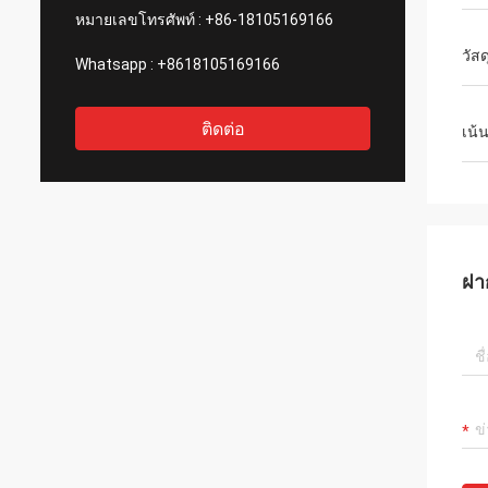
หมายเลขโทรศัพท์ :
+86-18105169166
วัสด
Whatsapp :
+8618105169166
ติดต่อ
เน้
ฝา