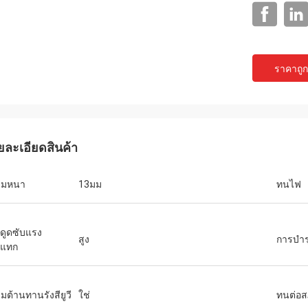
ราคาถูกท
ยละเอียดสินค้า
แจ็คสัน
ามหนา
13มม
ทนไฟ
ts เป็นบริษัทที่น่าเชื่อถือ จัดหา
ณฑ์และบริการที่เป็นเลิศ
ดูดซับแรง
สูง
การบําร
ะแทก
มต้านทานรังสียูวี
ใช่
ทนต่อ