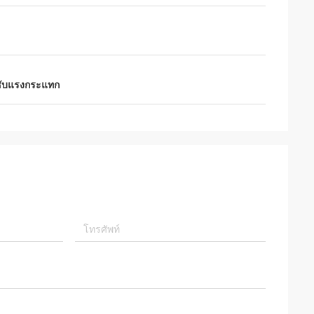
ูดซับแรงกระแทก