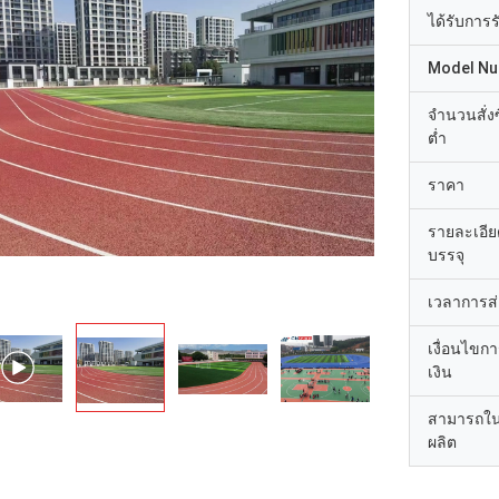
ได้รับการ
Model N
จำนวนสั่งซื
ต่ำ
ราคา
รายละเอี
บรรจุ
เวลาการส
เงื่อนไขก
เงิน
สามารถใ
ผลิต