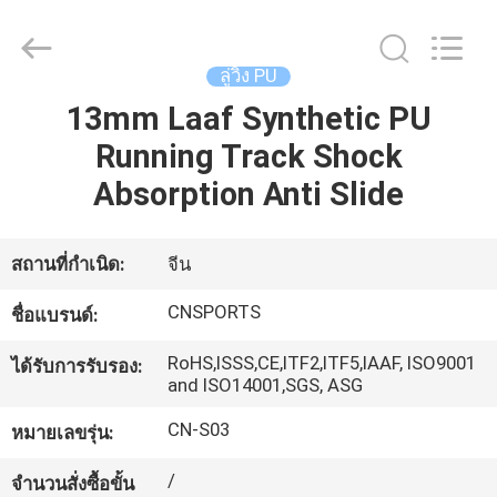
JiangSu
ChangNuo
New
Materials
Co.,
ลู่วิ่ง PU
Ltd..
All
13mm Laaf Synthetic PU
Rights
บ้าน
Reserved.
Running Track Shock
Absorption Anti Slide
สินค้า
สถานที่กำเนิด:
จีน
เกี่ยว
CNSPORTS
ชื่อแบรนด์:
กับ
RoHS,ISSS,CE,ITF2,ITF5,IAAF, ISO9001
ได้รับการรับรอง:
and ISO14001,SGS, ASG
เรา
CN-S03
หมายเลขรุ่น:
ทัวร์
/
จำนวนสั่งซื้อขั้น