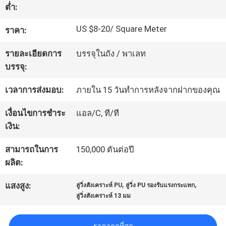
ต่ำ:
โรงงาน
US $8-20/ Square Meter
ราคา:
ควบคุม
รายละเอียดการ
บรรจุในถัง / พาเลท
บรรจุ:
คุณภาพ
เวลาการส่งมอบ:
ภายใน 15 วันทำการหลังจากฝากของคุณ
ติดต่อ
เงื่อนไขการชำระ
แอล/C, ที/ที
เงิน:
เรา
สามารถในการ
150,000 ตันต่อปี
ผลิต:
ขอ
,
,
แสงสูง:
ลู่วิ่งสังเคราะห์ PU
ลู่วิ่ง PU รองรับแรงกระแทก
ใบ
ลู่วิ่งสังเคราะห์ 13 มม
เสนอ