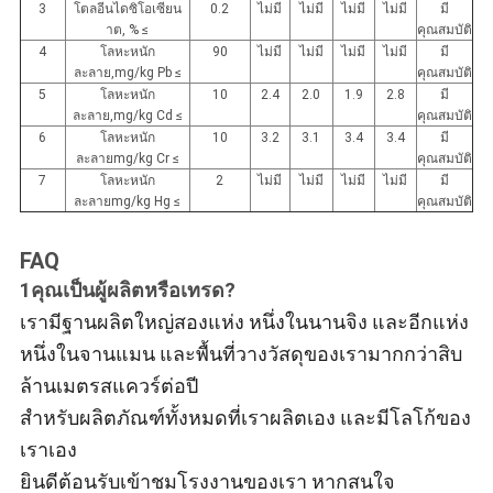
3
โตลอีนไดซิโอเซียน
0.2
ไม่มี
ไม่มี
ไม่มี
ไม่มี
มี
าต, % ≤
คุณสมบัติ
4
โลหะหนัก
90
ไม่มี
ไม่มี
ไม่มี
ไม่มี
มี
ละลาย,mg/kg Pb ≤
คุณสมบัติ
5
โลหะหนัก
10
2.4
2.0
1.9
2.8
มี
ละลาย,mg/kg Cd ≤
คุณสมบัติ
6
โลหะหนัก
10
3.2
3.1
3.4
3.4
มี
ละลายmg/kg Cr ≤
คุณสมบัติ
7
โลหะหนัก
2
ไม่มี
ไม่มี
ไม่มี
ไม่มี
มี
ละลายmg/kg Hg ≤
คุณสมบัติ
FAQ
1คุณเป็นผู้ผลิตหรือเทรด?
เรามีฐานผลิตใหญ่สองแห่ง หนึ่งในนานจิง และอีกแห่ง
หนึ่งในจานแมน และพื้นที่วางวัสดุของเรามากกว่าสิบ
ล้านเมตรสแควร์ต่อปี
สําหรับผลิตภัณฑ์ทั้งหมดที่เราผลิตเอง และมีโลโก้ของ
เราเอง
ยินดีต้อนรับเข้าชมโรงงานของเรา หากสนใจ