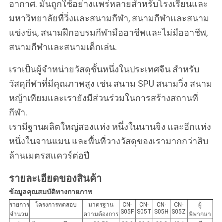
อากาศ. มันถูกใช้อย่างแพร่หลายสําหรับโรงเรียนและ
มหาวิทยาลัยที่วิ่งและสนามกีฬา, สนามกีฬาและสนาม
แข่งขัน, สนามฝึกอบรมกีฬามืออาชีพและไม่มืออาชีพ,
สนามกีฬาและสนามเด็กเล่น.
เราเป็นผู้จําหน่ายวัสดุชั้นหนึ่งในประเทศจีน สําหรับ
วัสดุกีฬาที่มีคุณภาพสูง เช่น สนาม SPU สนามวิ่ง สนาม
หญ้าเทียมและเรายังมีส่วนร่วมในการสร้างสถานที่
กีฬา.
เรามีฐานผลิตใหญ่สองแห่ง หนึ่งในนานจิง และอีกแห่ง
หนึ่งในจานแมน และพื้นที่วางวัสดุของเรามากกว่าสิบ
ล้านเมตรสแควร์ต่อปี
รายละเอียดของสินค้า
ข้อมูลคุณสมบัติทางกายภาพ
รายการ
โครงการทดสอบ
มาตรฐาน
CN-
CN-
CN-
CN-
ผู้
S05F
S05T
S05H
S05Z
จํานวน
ความต้องการ
พิพากษา