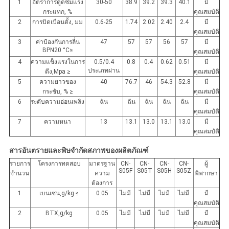
1
อัตราการดูดซึมแรง
30-50
38.9
39.2
39.3
40.1
มี
กระแทก, %
คุณสมบัติ
2
การบิดเบือนตั้ง, มม
0.6-25
1.74
2.02
2.40
2.4
มี
คุณสมบัติ
3
ค่าป้องกันการลื่น
47
57
57
56
57
มี
BPN20 °C≥
คุณสมบัติ
4
ความแข็งแรงในการ
0.5/0.4
0.8
0.4
0.62
0.51
มี
ประเภทผ่าน
ดึง,Mpa ≥
คุณสมบัติ
5
ความยาวของ
40
76.7
46
54.3
52.8
มี
กระชับ, % ≥
คุณสมบัติ
6
ระดับความอ่อนเพลิง
ฉัน
ฉัน
ฉัน
ฉัน
ฉัน
มี
คุณสมบัติ
7
ความหนา
13
13.1
13.0
13.1
13.0
มี
คุณสมบัติ
สารอันตรายและพิษจํากัดสภาพของผลิตภัณฑ์
รายการ
โครงการทดสอบ
มาตรฐาน
CN-
CN-
CN-
CN-
ผู้
S05F
S05T
S05H
S05Z
จํานวน
ความ
พิพากษา
ต้องการ
1
เบนเซน,g/kg ≤
0.05
ไม่มี
ไม่มี
ไม่มี
ไม่มี
มี
คุณสมบัติ
2
BTX,g/kg
0.05
ไม่มี
ไม่มี
ไม่มี
ไม่มี
มี
คุณสมบัติ