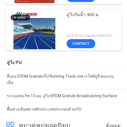
ลู่วิ่งกันน้ำ 400 ม.
US $10-35/ Square Meter MOQ:/
CONTACT
ลู่วิ่ง PU
สีแดง EPDM Granule PU Running Track เทสารโพลียูรีเทนแบบ
เต็ม
ระบบแซนวิช 13 มม. ลู่วิ่ง EPDM Granule Broadcasting Surface
พื้นทางเดินพลาสติกประเภทประกอบด้วย PU
หมวดหมู่ยอดนิยม
ทั้งหมด