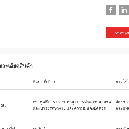
ราคาถูกท
ยละเอียดสินค้า
แจ็คสัน
ิษัทที่น่าเชื่อถือ จัดหา
สีแดง สีเขียว
การใช้
การที่เป็นเลิศ
การดูดซึมแรงกระแทกสูง การทําความสะอาด
อัตราก
ษณะ
และบํารุงรักษาง่าย และความมั่นคงยืดหยุ่น
กระแท
หน่วงไฟ
ระดับ 1
การเสีย