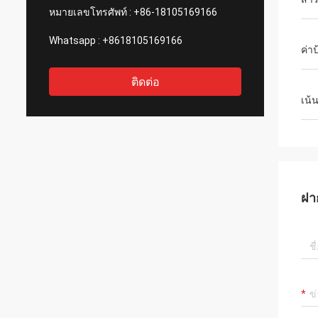
หมายเลขโทรศัพท์ :
+86-18105169166
Whatsapp :
+8618105169166
ค่า
ติดต่อ
เน้
ฝา