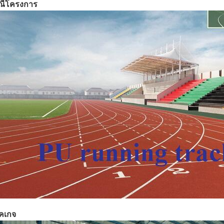
ณีโครงการ
คเกจ