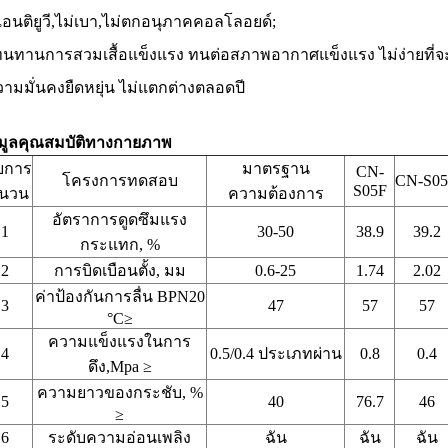
แอนติยูวี,ไม่เบา,ไม่ตกอนุภาคคอลโลอยด์;
ทนทานการสวมเสื้อแข็งแรง ทนต่อสภาพอากาศแข็งแรง ไม่ง่ายที่จ
ามมั่นคงยืดหยุ่น ไม่แตกต่างตลอดปี
อมูลคุณสมบัติทางกายภาพ
ยการ
มาตรฐาน
CN-
โครงการทดสอบ
CN-S0
S05F
านวน
ความต้องการ
อัตราการดูดซึมแรง
1
30-50
38.9
39.2
กระแทก, %
2
การบิดเบือนตั้ง, มม
0.6-25
1.74
2.02
ค่าป้องกันการลื่น BPN20
3
47
57
57
°C≥
ความแข็งแรงในการ
4
0.5/0.4 ประเภทผ่าน
0.8
0.4
ดึง,Mpa ≥
ความยาวของกระชับ, %
5
40
76.7
46
≥
6
ระดับความอ่อนเพลิง
ฉัน
ฉัน
ฉัน