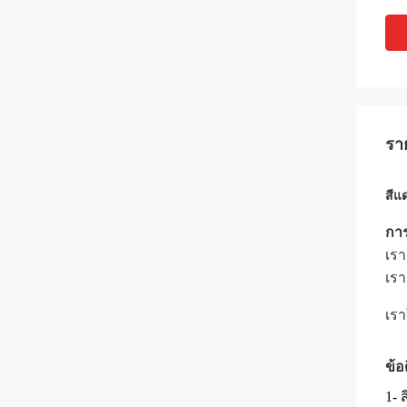
รา
สีแ
การ
เรา
เรา
เรา
ข้อ
1- 