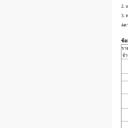
2. 
3. 
4คว
ข้
รา
จํ