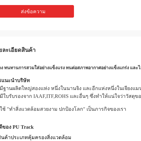
ส่งข้อความ
ยละเอียดสินค้า
ดง ทนทานการสวมใส่อย่างแข็งแรง ทนต่อสภาพอากาศอย่างแข็งแกร่ง และไม
แนะนําบริษัท
มีฐานผลิตใหญ่สองแห่ง หนึ่งในนานจิง และอีกแห่งหนึ่งในเจียงแมน
มีใบรับรองจาก IAAF,ITF,ROHS และอื่นๆ ซึ่งทําให้แน่ใจว่าวัสดุข
ใช้ "ทําสิ่งแวดล้อมสวยงาม ปกป้องโลก" เป็นภารกิจของเรา
ดีของ PU Track
สินค้าประเภทคุ้มครองสิ่งแวดล้อม