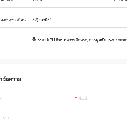
ป้องกันการเลื่อน
57(cns05f)
น
พื้นรันเวย์ PU ที่ทนต่อการสึกหรอ
,
การดูดซับแรงกระแทก พ
กข้อความ