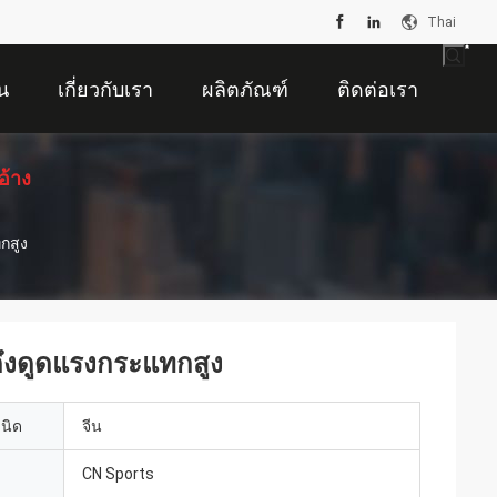
Thai
น
เกี่ยวกับเรา
ผลิตภัณฑ์
ติดต่อเรา
อ้าง
กสูง
ึงดูดแรงกระแทกสูง
เนิด
จีน
CN Sports