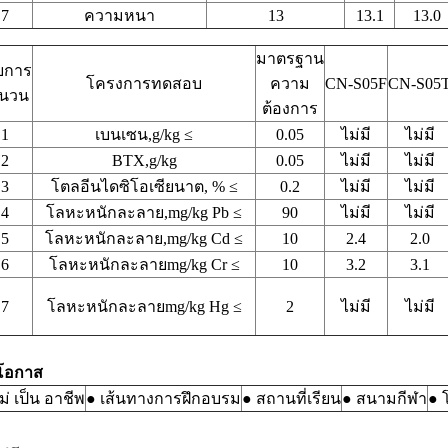
7
ความหนา
13
13.1
13.0
มาตรฐาน
ยการ
โครงการทดสอบ
ความ
CN-S05F
CN-S05
านวน
ต้องการ
1
เบนเซน,g/kg ≤
0.05
ไม่มี
ไม่มี
2
BTX,g/kg
0.05
ไม่มี
ไม่มี
3
โตลอีนไดซิโอเซียนาต, % ≤
0.2
ไม่มี
ไม่มี
4
โลหะหนักละลาย,mg/kg Pb ≤
90
ไม่มี
ไม่มี
5
โลหะหนักละลาย,mg/kg Cd ≤
10
2.4
2.0
6
โลหะหนักละลายmg/kg Cr ≤
10
3.2
3.1
7
โลหะหนักละลายmg/kg Hg ≤
2
ไม่มี
ไม่มี
้โอกาส
ม่ เป็น อาชีพ
● เส้นทางการฝึกอบรม
● สถานที่เรียน
● สนามกีฬา
● 