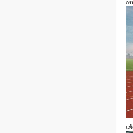
กร
แพ็