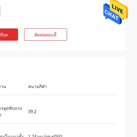
ี่สุด
ติดต่อตอนนี้
งาน
สนามกีฬา
ารดูดซับแรง
39.2
ก
รูปในแนวตั้ง
1.74 มม.(cn-s05f)