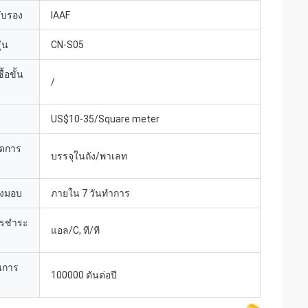
รับรอง
IAAF
่น
CN-S05
้อขั้น
/
US$10-35/Square meter
ยดการ
บรรจุในถัง/พาเลท
่งมอบ
ภายใน 7 วันทำการ
ารชำระ
แอล/C, ที/ที
นการ
100000 ตันต่อปี