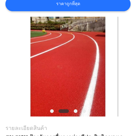
ราคาถูกที่สุด
ราคา
แผนผัง
เว็บไซต์
PRIVACY
POLICY
รายละเอียดสินค้า