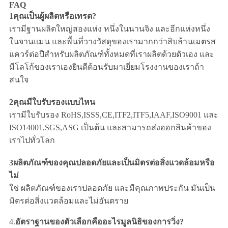
FAQ
1คุณเป็นผู้ผลิตหรือเทรด?
เรามีฐานผลิตใหญ่สองแห่ง หนึ่งในนานจิง และอีกแห่งหนึ่ง
ในจานแมน และพื้นที่วางวัสดุของเรามากกว่าสิบล้านเมตรส
แควร์ต่อปีสําหรับผลิตภัณฑ์ทั้งหมดที่เราผลิตด้วยตัวเอง และ
มีโลโก้ของเราเองยินดีต้อนรับมาเยี่ยมโรงงานของเราถ้า
สนใจ
2คุณมีใบรับรองแบบไหน
เรามีใบรับรอง RoHS,ISSS,CE,ITF2,ITF5,IAAF,ISO9001 และ
ISO14001,SGS,ASG เป็นต้น และสามารถส่งออกสินค้าของ
เราไปทั่วโลก
3ผลิตภัณฑ์ของคุณปลอดภัยและเป็นมิตรต่อสิ่งแวดล้อมหรือ
ไม่
ใช่ ผลิตภัณฑ์ของเราปลอดภัย และมีคุณภาพประกัน มันเป็น
มิตรต่อสิ่งแวดล้อมและไม่อันตราย
4.
อัตราฐานของตัวเลือกคืออะไร
มูลนิธิของการวิ่ง?