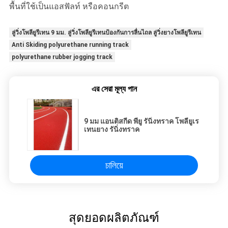
พื้นที่ใช้เป็นแอสฟัลท์ หรือคอนกรีต
ลู่วิ่งโพลียูรีเทน 9 มม. ลู่วิ่งโพลียูรีเทนป้องกันการลื่นไถล ลู่วิ่งยางโพลียูรีเทน
Anti Skiding polyurethane running track
polyurethane rubber jogging track
এর সেরা মূল্য পান
9 มม แอนติสกีด พียู รันิ่งทราค โพลียูเร
เทนยาง รันิ่งทราค
চালিয়ে
สุดยอดผลิตภัณฑ์