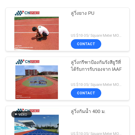
ลู่วิ่งยาง PU
US $10-35/ Square Meter MOQ:/
CONTACT
ลู่วิ่งกรีฑาป้องกันรังสียูวีที่
ได้รับการรับรองจาก IAAF
US $10-35/ Square Meter MOQ:/
CONTACT
ลู่วิ่งกันน้ำ 400 ม.
US $10-35/ Square Meter MOQ:/