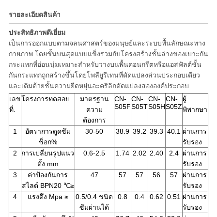
รายละเอียดสินค้า
ประสิทธิภาพดีเยี่ยม
เป็นการออกแบบตามจลนศาสตร์ของมนุษย์และระบบพื้นลักษณะทาง
กายภาพ โดยชั้นบนสุดแบบแข็งรวมกับโครงสร้างชั้นล่างของเบาะกัน
กระแทกที่อ่อนนุ่มเหมาะสำหรับวางบนพื้นคอนกรีตหรือแอสฟัลต์ชั้น
กันกระแทกถูกสร้างขึ้นโดยโพลียูรีเทนที่ดัดแปลงส่วนประกอบเดียว
และเติมด้วยชั้นความยืดหยุ่นอะคริลิกดัดแปลงสององค์ประกอบ
เลข
โครงการทดสอบ
มาตรฐาน
CN-
CN-
CN-
CN-
ผู้
S05F
S05T
S05H
S05Z
ที่.
ความ
พิพากษา
ต้องการ
1
อัตราการดูดซึม
30-50
38.9
39.2
39.3
40.1
ผ่านการ
ช็อก%
รับรอง
2
การเปลี่ยนรูปแนว
0.6-2.5
1.74
2.02
2.40
2.4
ผ่านการ
ตั้ง mm
รับรอง
3
ค่าป้องกันการ
47
57
57
56
57
ผ่านการ
สไลด์ BPN20 ℃≥
รับรอง
4
แรงดึง Mpa ≥
0.5/0.4 ชนิด
0.8
0.4
0.62
0.51
ผ่านการ
ซึมผ่านได้
รับรอง