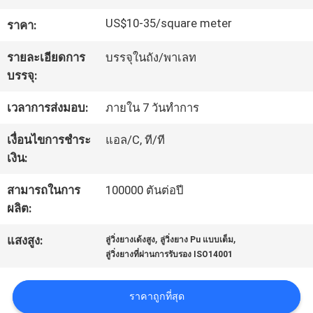
โรงงาน
US$10-35/square meter
ราคา:
รายละเอียดการ
บรรจุในถัง/พาเลท
ควบคุม
บรรจุ:
คุณภาพ
เวลาการส่งมอบ:
ภายใน 7 วันทำการ
เงื่อนไขการชำระ
แอล/C, ที/ที
ติดต่อ
เงิน:
เรา
สามารถในการ
100000 ตันต่อปี
ผลิต:
,
,
ขอ
แสงสูง:
ลู่วิ่งยางเด้งสูง
ลู่วิ่งยาง Pu แบบเต็ม
ลู่วิ่งยางที่ผ่านการรับรอง ISO14001
ใบ
ราคาถูกที่สุด
เสนอ