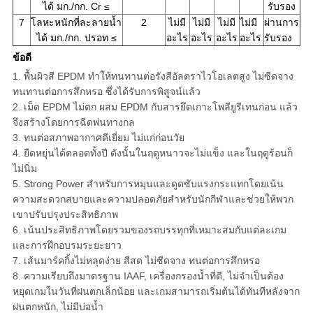
ได้ มก./กก. Cr ≤
รับรอง
7
โลหะหนักที่ละลายน้ำ
2
ไม่มี
ไม่มี
ไม่มี
ไม่มี
ผ่านการ
ได้ มก./กก. ปรอท ≤
อะไร
อะไร
อะไร
อะไร
รับรอง
ข้อดี
1. พื้นผิวสี EPDM ทำให้ทนทานต่อรังสีอัลตราไวโอเลตสูง ไม่ซีดจาง
ทนทานต่อการสึกหรอ ซึ่งได้รับการพิสูจน์แล้ว
2. เม็ด EPDM ไม่ตก ผสม EPDM กับสารยึดเกาะโพลียูรีเทนก่อน แล้ว
จึงสร้างโดยการฉีดพ่นทางกล
3. ทนต่อสภาพอากาศดีเยี่ยม ไม่แก่ก่อนวัย
4. ยืดหยุ่นได้ตลอดทั้งปี ดังนั้นในฤดูหนาวจะไม่แข็ง และในฤดูร้อนก็
ไม่นิ่ม
5. Strong Power สำหรับการหมุนและดูดซับแรงกระแทกโดยเน้น
ความสะดวกสบายและความปลอดภัยสำหรับนักกีฬาและช่วยให้พวก
เขาปรับปรุงประสิทธิภาพ
6. เน้นประสิทธิภาพโดยรวมของรถบรรทุกที่เหมาะสมกับแต่ละเกม
และการฝึกอบรมระยะยาว
7. เส้นมาร์คกิ้งไม่หลุดง่าย สีสด ไม่ซีดจาง ทนต่อการสึกหรอ
8. ความเรียบถึงมาตรฐาน IAAF, เครื่องกรองน้ำที่ดี, ไม่จำเป็นต้อง
หยุดเกมในวันที่ฝนตกเล็กน้อย และเกมสามารถเริ่มต้นได้ทันทีหลังจาก
ฝนตกหนัก, ไม่มีบ่อน้ำ