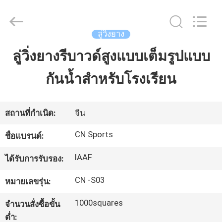
JiangSu
ChangNuo
New
Materials
Co.,
ลู่วิ่งยาง
Ltd..
All
Rights
ลู่วิ่งยางรีบาวด์สูงแบบเต็มรูปแบบ
บ้าน
Reserved.
กันน้ำสำหรับโรงเรียน
สินค้า
สถานที่กำเนิด:
จีน
เกี่ยว
CN Sports
ชื่อแบรนด์:
กับ
IAAF
ได้รับการรับรอง:
เรา
CN -S03
หมายเลขรุ่น:
1000squares
จำนวนสั่งซื้อขั้น
ทัวร์
ต่ำ: