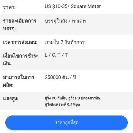
US $10-35/ Square Meter
โรงงาน
ราคา:
รายละเอียดการ
บรรจุในถัง / พาเลท
บรรจุ:
ควบคุม
เวลาการส่งมอบ:
ภายใน 7 วันทำการ
คุณภาพ
L / C, T / T
เงื่อนไขการชำระ
เงิน:
ติดต่อ
สามารถในการ
250000 ตัน / ปี
เรา
ผลิต:
,
,
แสงสูง:
ลู่วิ่ง PU กันลื่น
ลู่วิ่ง PU ปลอดสารพิษ
ขอ
ลู่วิ่งสังเคราะห์ 0.4Mpa
ใบ
ราคาถูกที่สุด
เสนอ