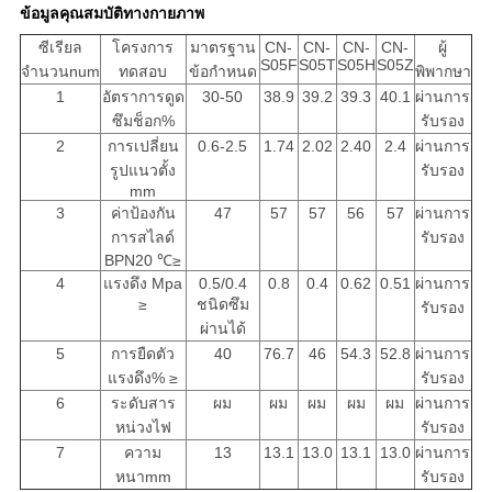
ข้อมูลคุณสมบัติทางกายภาพ
ซีเรียล
โครงการ
มาตรฐาน
CN-
CN-
CN-
CN-
ผู้
S05F
S05T
S05H
S05Z
จำนวนnum
ทดสอบ
ข้อกำหนด
พิพากษา
1
อัตราการดูด
30-50
38.9
39.2
39.3
40.1
ผ่านการ
ซึมช็อก%
รับรอง
2
การเปลี่ยน
0.6-2.5
1.74
2.02
2.40
2.4
ผ่านการ
รูปแนวตั้ง
รับรอง
mm
3
ค่าป้องกัน
47
57
57
56
57
ผ่านการ
การสไลด์
รับรอง
BPN20 ℃≥
4
แรงดึง Mpa
0.5/0.4
0.8
0.4
0.62
0.51
ผ่านการ
≥
ชนิดซึม
รับรอง
ผ่านได้
5
การยืดตัว
40
76.7
46
54.3
52.8
ผ่านการ
แรงดึง% ≥
รับรอง
6
ระดับสาร
ผม
ผม
ผม
ผม
ผม
ผ่านการ
หน่วงไฟ
รับรอง
7
ความ
13
13.1
13.0
13.1
13.0
ผ่านการ
หนาmm
รับรอง