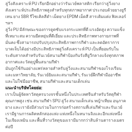
ลู่วิ่งสังเคราะห์ PU เรียกอีกอย่างว่ารันเวย์พลาสติก เรียกว่าลู่วิ่งยาง
สังเคราะห์ประสิทธิภาพสูงสำหรับทุกสภาพอากาศ ประกอบด้วยยางยูรี
เทน ยาง SBR รีไซเคิลสีดำ เม็ดยาง EPDM เม็ดสี สารเติมแต่ง ฟิลเลอร์
ฯลฯ
ลู่วิ่ง PU มีลักษณะของการดูดซับแรงกระแทกที่ดี แรงอัดสูง ความแข็ง
ที่เหมาะสม ความยืดหยุ่นที่ดีเยี่ยม และประสิทธิภาพทางกายภาพที่
มั่นคง ซึ่งสามารถปรับปรุงประสิทธิภาพการกีฬา และลดอัตราการ
บาดเจ็บได้อย่างมีประสิทธิภาพลู่วิ่งสังเคราะห์ PU เป็นที่ยอมรับใน
ระดับสากลสำหรับรันเวย์สนามกีฬาป้องกันรังสียูวีกลางแจ้งทุกสภาพ
อากาศและวัสดุปูพื้นสนามกีฬา
มันถูกใช้กันอย่างแพร่หลายสำหรับลู่วิ่งและสนามกีฬาของโรงเรียน
และมหาวิทยาลัย, รันเวย์ยิมและสนามกีฬา, รันเวย์ฝึกกีฬามืออาชีพ
และไม่ใช่มืออาชีพ, สนามกีฬาและสนามเด็กเล่น
แนะนำบริษัทโดยย่อ:
เราเป็นผู้จัดหาวัสดุครบวงจรชั้นหนึ่งในประเทศจีนสำหรับวัสดุกีฬา
คุณภาพสูง เช่น สนามกีฬา SPU ลู่วิ่ง สนามเด็กเล่น หญ้าเทียม อนุภาค
ยาง และเรายังมีส่วนร่วมในการก่อสร้างสถานที่เล่นกีฬาและรันเวย์
เรามีฐานการผลิตหลักสองแห่ง แห่งหนึ่งในหนานจิงและอีกแห่งหนึ่ง
ในเจียงเหมิน และพื้นที่วางวัสดุของเรามีมากกว่าสิบล้านตารางเมตร
ต่อปี