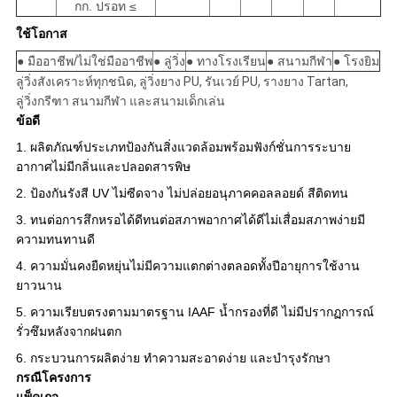
กก. ปรอท ≤
ใช้โอกาส
● มืออาชีพ/ไม่ใช่มืออาชีพ
● ลู่วิ่ง
● ทางโรงเรียน
● สนามกีฬา
● โรงยิม
ลู่วิ่งสังเคราะห์ทุกชนิด, ลู่วิ่งยาง PU, รันเวย์ PU, รางยาง Tartan,
ลู่วิ่งกรีฑา สนามกีฬา และสนามเด็กเล่น
ข้อดี
1. ผลิตภัณฑ์ประเภทป้องกันสิ่งแวดล้อมพร้อมฟังก์ชั่นการระบาย
อากาศไม่มีกลิ่นและปลอดสารพิษ
2. ป้องกันรังสี UV ไม่ซีดจาง ไม่ปล่อยอนุภาคคอลลอยด์ สีติดทน
3. ทนต่อการสึกหรอได้ดีทนต่อสภาพอากาศได้ดีไม่เสื่อมสภาพง่ายมี
ความทนทานดี
4. ความมั่นคงยืดหยุ่นไม่มีความแตกต่างตลอดทั้งปีอายุการใช้งาน
ยาวนาน
5. ความเรียบตรงตามมาตรฐาน IAAF น้ำกรองที่ดี ไม่มีปรากฏการณ์
รั่วซึมหลังจากฝนตก
6. กระบวนการผลิตง่าย ทำความสะอาดง่าย และบำรุงรักษา
กรณีโครงการ