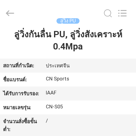
JiangSu
ChangNuo
New
Materials
Co.,
ลู่วิ่ง PU
Ltd..
All
Rights
ลู่วิ่งกันลื่น PU, ลู่วิ่งสังเคราะห์
บ้าน
Reserved.
0.4Mpa
สินค้า
สถานที่กำเนิด:
ประเทศจีน
เกี่ยว
CN Sports
ชื่อแบรนด์:
กับ
IAAF
ได้รับการรับรอง:
เรา
CN-S05
หมายเลขรุ่น:
/
จำนวนสั่งซื้อขั้น
ทัวร์
ต่ำ: