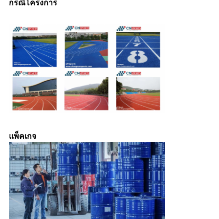
กรณีโครงการ
แพ็คเกจ