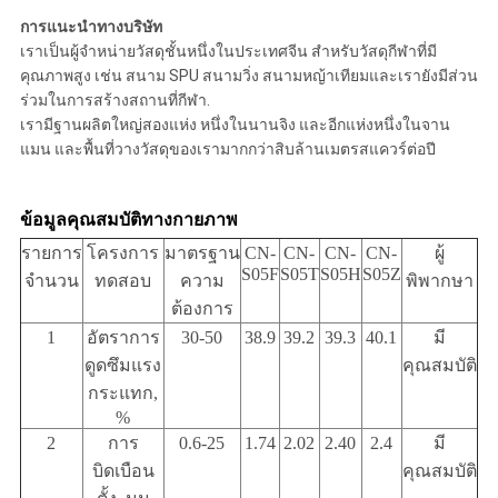
การแนะนําทางบริษัท
เราเป็นผู้จําหน่ายวัสดุชั้นหนึ่งในประเทศจีน สําหรับวัสดุกีฬาที่มี
คุณภาพสูง เช่น สนาม SPU สนามวิ่ง สนามหญ้าเทียมและเรายังมีส่วน
ร่วมในการสร้างสถานที่กีฬา.
เรามีฐานผลิตใหญ่สองแห่ง หนึ่งในนานจิง และอีกแห่งหนึ่งในจาน
แมน และพื้นที่วางวัสดุของเรามากกว่าสิบล้านเมตรสแควร์ต่อปี
ข้อมูลคุณสมบัติทางกายภาพ
รายการ
โครงการ
มาตรฐาน
CN-
CN-
CN-
CN-
ผู้
S05F
S05T
S05H
S05Z
จํานวน
ทดสอบ
ความ
พิพากษา
ต้องการ
1
อัตราการ
30-50
38.9
39.2
39.3
40.1
มี
ดูดซึมแรง
คุณสมบัติ
กระแทก,
%
2
การ
0.6-25
1.74
2.02
2.40
2.4
มี
บิดเบือน
คุณสมบัติ