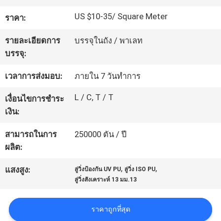
โรงงาน
US $10-35/ Square Meter
ราคา:
รายละเอียดการ
บรรจุในถัง / พาเลท
ควบคุม
บรรจุ:
คุณภาพ
เวลาการส่งมอบ:
ภายใน 7 วันทำการ
L / C, T / T
เงื่อนไขการชำระ
ติดต่อ
เงิน:
เรา
สามารถในการ
250000 ตัน / ปี
ผลิต:
,
,
ขอ
แสงสูง:
ลู่วิ่งป้องกัน UV PU
ลู่วิ่ง ISO PU
ลู่วิ่งสังเคราะห์ 13 มม.13
ใบ
ราคาถูกที่สุด
เสนอ