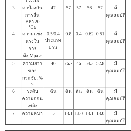
ตั้ง, มม
3
ค่าป้องกัน
47
57
57
56
57
มี
การลื่น
คุณสมบัติ
BPN20
°C≥
4
ความแข็ง
0.5/0.4
0.8
0.4
0.62
0.51
มี
ประเภท
แรงใน
คุณสมบัติ
ผ่าน
การ
ดึง,Mpa ≥
5
ความยาว
40
76.7
46
54.3
52.8
มี
ของ
คุณสมบัติ
กระชับ, %
≥
6
ระดับ
ฉัน
ฉัน
ฉัน
ฉัน
ฉัน
มี
ความอ่อน
คุณสมบัติ
เพลิง
7
ความหนา
13
13.1
13.0
13.1
13.0
มี
คุณสมบัติ