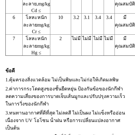
ละลาย,mg/kg
คุณสมบัติ
Cd ≤
6
โลหะหนัก
10
3.2
3.1
3.4
3.4
มี
ละลายmg/kg
คุณสมบัติ
Cr ≤
7
โลหะหนัก
2
ไม่มี
ไม่มี
ไม่มี
ไม่มี
มี
ละลายmg/kg
คุณสมบัติ
Hg ≤
ข้อดี
1.คุ้มครองสิ่งแวดล้อม ไม่เป็นพิษและไม่ก่อให้เกิดมลพิษ
2.ค่าการกระโดดสูงของชั้นยืดหยุ่น ป้องกันข้อของนักกีฬา
ลดความเสี่ยงของการบาดเจ็บเส้นมูกและปรับปรุงความเร็ว
ในการวิ่งของนักกีฬา
3.ทนทานอากาศที่ดีที่สุด ไม่ลดสี ไม่เป็นผง ไม่แข็งหรืออ่อน
เนื่องจาก UV โอโซน น้ําฝน หรือการเปลี่ยนแปลงอากาศ
เป็นต้น