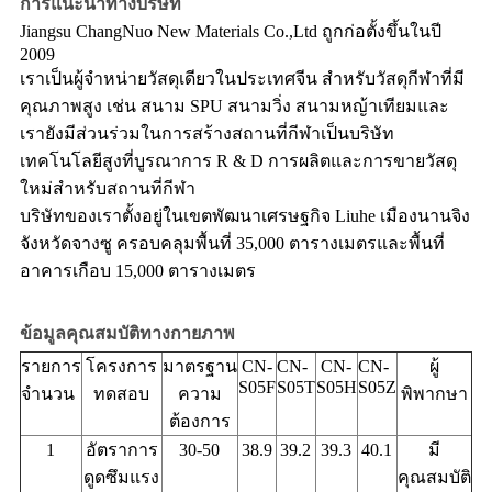
การแนะนําทางบริษัท
Jiangsu ChangNuo New Materials Co.,Ltd ถูกก่อตั้งขึ้นในปี
2009
เราเป็นผู้จําหน่ายวัสดุเดียวในประเทศจีน สําหรับวัสดุกีฬาที่มี
คุณภาพสูง เช่น สนาม SPU สนามวิ่ง สนามหญ้าเทียมและ
เรายังมีส่วนร่วมในการสร้างสถานที่กีฬาเป็นบริษัท
เทคโนโลยีสูงที่บูรณาการ R & D การผลิตและการขายวัสดุ
ใหม่สําหรับสถานที่กีฬา
บริษัทของเราตั้งอยู่ในเขตพัฒนาเศรษฐกิจ Liuhe เมืองนานจิง
จังหวัดจางซู ครอบคลุมพื้นที่ 35,000 ตารางเมตรและพื้นที่
อาคารเกือบ 15,000 ตารางเมตร
ข้อมูลคุณสมบัติทางกายภาพ
รายการ
โครงการ
มาตรฐาน
CN-
CN-
CN-
CN-
ผู้
S05F
S05T
S05H
S05Z
จํานวน
ทดสอบ
ความ
พิพากษา
ต้องการ
1
อัตราการ
30-50
38.9
39.2
39.3
40.1
มี
ดูดซึมแรง
คุณสมบัติ