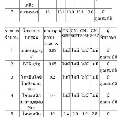
เพลิง
7
ความหนา
13
13.1
13.0
13.1
13.0
มี
คุณสมบัติ
รายการ
โครงการ
มาตรฐาน
CN-
CN-
CN-
CN-
ผู้
S05F
S05T
S05H
S05Z
จํานวน
ทดสอบ
ความ
พิพากษา
ต้องการ
1
เบนเซน,g/kg
0.05
ไม่มี
ไม่มี
ไม่มี
ไม่มี
มี
≤
คุณสมบัติ
2
BTX,g/kg
0.05
ไม่มี
ไม่มี
ไม่มี
ไม่มี
มี
คุณสมบัติ
3
โตลอีนไดซิ
0.2
ไม่มี
ไม่มี
ไม่มี
ไม่มี
มี
โอเซียนาต,
คุณสมบัติ
% ≤
4
โลหะหนัก
90
ไม่มี
ไม่มี
ไม่มี
ไม่มี
มี
ละลาย,mg/kg
คุณสมบัติ
Pb ≤
5
โลหะหนัก
10
2.4
2.0
1.9
2.8
มี