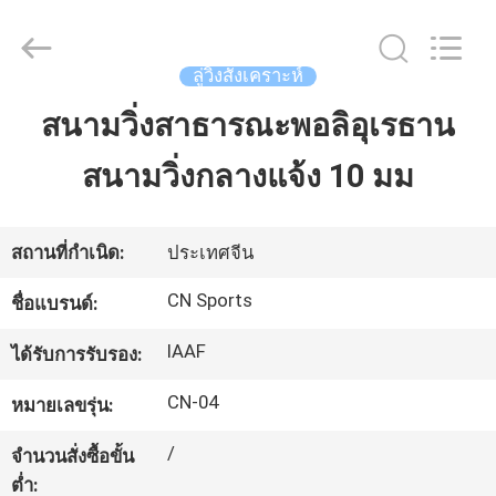
JiangSu
ChangNuo
New
Materials
Co.,
ลู่วิ่งสังเคราะห์
Ltd..
All
Rights
สนามวิ่งสาธารณะพอลิอุเรธาน
บ้าน
Reserved.
สนามวิ่งกลางแจ้ง 10 มม
สินค้า
สถานที่กำเนิด:
ประเทศจีน
เกี่ยว
CN Sports
ชื่อแบรนด์:
กับ
IAAF
ได้รับการรับรอง:
เรา
CN-04
หมายเลขรุ่น:
/
จำนวนสั่งซื้อขั้น
ทัวร์
ต่ำ: