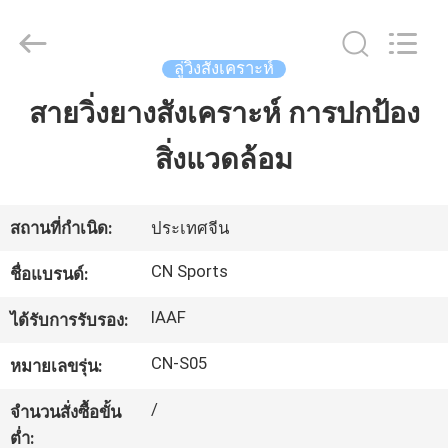
JiangSu
ChangNuo
New
Materials
Co.,
ลู่วิ่งสังเคราะห์
Ltd..
All
Rights
สายวิ่งยางสังเคราะห์ การปกป้อง
บ้าน
Reserved.
สิ่งแวดล้อม
สินค้า
สถานที่กำเนิด:
ประเทศจีน
เกี่ยว
CN Sports
ชื่อแบรนด์:
กับ
IAAF
ได้รับการรับรอง:
เรา
CN-S05
หมายเลขรุ่น:
/
จำนวนสั่งซื้อขั้น
ทัวร์
ต่ำ: