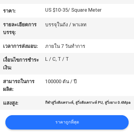
โรงงาน
US $10-35/ Square Meter
ราคา:
รายละเอียดการ
บรรจุในถัง / พาเลท
ควบคุม
บรรจุ:
คุณภาพ
เวลาการส่งมอบ:
ภายใน 7 วันทำการ
L / C, T / T
เงื่อนไขการชำระ
ติดต่อ
เงิน:
เรา
สามารถในการ
100000 ตัน / ปี
ผลิต:
,
,
ขอ
แสงสูง:
กีฬาลู่วิ่งสังเคราะห์
ลู่วิ่งสังเคราะห์ PU
ลู่วิ่งยาง 0.4Mpa
ใบ
ราคาถูกที่สุด
เสนอ