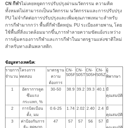
CN กีฬา
ไม่เคยหยุดการปรับปรุงผ่านนวัตกรรม ความคิด
ทั้งหมดไม่สามารถเป็นนวัตกรรม นวัตกรรมและการปรับปรุง
PU ไม่จํากัดต่อการปรับปรุงและเพิ่มคุณภาพเหมาะสําหรับ
การกีฬามากกว่า พื้นที่กีฬายืดหยุ่น. PU ระเบียงสายพาน, โดย
ใช้พื้นที่สิ่งแวดล้อมมากขึ้น,การทําลายความขัดแย้งระหว่าง
การคุ้มครองการกีฬาและการกีฬาในมาตรฐานแห่งชาติใหม่
สําหรับทางเดินพลาสติก.
ข้อมูลทางเทคนิค:
รายการ
โครงการ
มาตรฐาน
CN-
CN-
CN-
CN-
ผู้
S05F
S05T
S05H
S05Z
จํานวน
ทดสอบ
ความ
พิพากษา
ต้องการ
1
อัตราการดูด
30-50
38.9
39.2
39.3
40.1
มี
ซึมแรง
คุณสมบัติ
กระแทก, %
2
การบิดเบือน
0.6-25
1.74
2.02
2.40
2.4
มี
ตั้ง, มม
คุณสมบัติ
3
ค่าป้องกันการ
47
57
57
56
57
มี
ลื่น BPN20
คุณสมบัติ