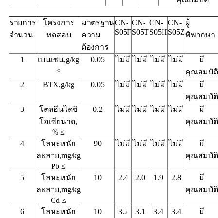
รายการ
โครงการ
มาตรฐาน
CN-
CN-
CN-
CN-
ผู้
S05F
S05T
S05H
S05Z
จํานวน
ทดสอบ
ความ
พิพากษา
ต้องการ
1
เบนเซน,g/kg
0.05
ไม่มี
ไม่มี
ไม่มี
ไม่มี
มี
≤
คุณสมบัติ
2
BTX,g/kg
0.05
ไม่มี
ไม่มี
ไม่มี
ไม่มี
มี
คุณสมบัติ
3
โตลอีนไดซิ
0.2
ไม่มี
ไม่มี
ไม่มี
ไม่มี
มี
โอเซียนาต,
คุณสมบัติ
% ≤
4
โลหะหนัก
90
ไม่มี
ไม่มี
ไม่มี
ไม่มี
มี
ละลาย,mg/kg
คุณสมบัติ
Pb ≤
5
โลหะหนัก
10
2.4
2.0
1.9
2.8
มี
ละลาย,mg/kg
คุณสมบัติ
Cd ≤
6
โลหะหนัก
10
3.2
3.1
3.4
3.4
มี