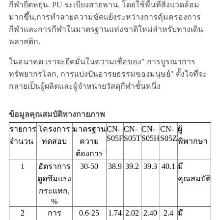
กีฬายืดหยุ่น. PU ระเบียงสายพาน, โดยใช้พื้นที่สิ่งแวดล้อม
มากขึ้น,การทําลายความขัดแย้งระหว่างการคุ้มครองการ
กีฬาและการกีฬาในมาตรฐานแห่งชาติใหม่สําหรับทางเดิน
พลาสติก.
ในอนาคต เราจะยึดมั่นในความเชื่อของ" การบูรณาการ
ทรัพยากรโลก, การแบ่งปันอารยธรรมของมนุษย์" ตั้งใจที่จะ
กลายเป็นผู้ผลิตและผู้จําหน่ายวัสดุกีฬาชั้นหนึ่ง
ข้อมูลคุณสมบัติทางกายภาพ
รายการ
โครงการ
มาตรฐาน
CN-
CN-
CN-
CN-
ผู้
S05F
S05T
S05H
S05Z
จํานวน
ทดสอบ
ความ
พิพากษา
ต้องการ
1
อัตราการ
30-50
38.9
39.2
39.3
40.1
มี
ดูดซึมแรง
คุณสมบัติ
กระแทก,
%
2
การ
0.6-25
1.74
2.02
2.40
2.4
มี