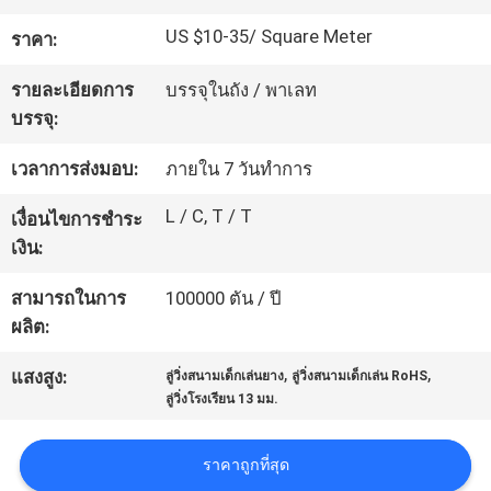
โรงงาน
US $10-35/ Square Meter
ราคา:
รายละเอียดการ
บรรจุในถัง / พาเลท
ควบคุม
บรรจุ:
คุณภาพ
เวลาการส่งมอบ:
ภายใน 7 วันทำการ
L / C, T / T
เงื่อนไขการชำระ
ติดต่อ
เงิน:
เรา
สามารถในการ
100000 ตัน / ปี
ผลิต:
,
,
ขอ
แสงสูง:
ลู่วิ่งสนามเด็กเล่นยาง
ลู่วิ่งสนามเด็กเล่น RoHS
ลู่วิ่งโรงเรียน 13 มม.
ใบ
ราคาถูกที่สุด
เสนอ