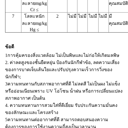
ละลายmg/kg
คุณสมบัติ
Cr ≤
7
โลหะหนัก
2
ไม่มี
ไม่มี
ไม่มี
ไม่มี
มี
ละลายmg/kg
คุณสมบัติ
Hg ≤
ข้อดี
1การคุ้มครองสิ่งแวดล้อม ไม่เป็นพิษและไม่ก่อให้เกิดมลพิษ
2. ค่าลดสูงของชั้นยืดหยุ่น ป้องกันนักกีฬาข้อ, ลดความเสี่ยง
ของการบาดเจ็บเส้นใยและปรับปรุงความเร็วการวิ่งของ
นักกีฬา;
3ความทนทานกับสภาพอากาศที่ดี ไม่ลดสี ไม่เป็นผง ไม่แข็ง
หรืออ่อนเนียนเพราะ UV โอโซน น้ําฝน หรือการเปลี่ยนแปลง
สภาพอากาศ เป็นต้น
4. ความทนทานการสวมใส่ที่ดีเยี่ยม รับประกันความมั่นคง
ของลักษณะและโครงสร้าง
5ความทนทานต่ออากาศที่ดี สามารถตอบสนองความ
ต้องการของการใช้งานความถี่สูงเป็นเวลานาน