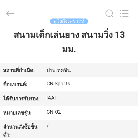
JiangSu
ChangNuo
New
Materials
Co.,
ลู่วิ่งสังเคราะห์
Ltd..
All
Rights
สนามเด็กเล่นยาง สนามวิ่ง 13
บ้าน
Reserved.
มม.
สินค้า
สถานที่กำเนิด:
ประเทศจีน
เกี่ยว
CN Sports
ชื่อแบรนด์:
กับ
IAAF
ได้รับการรับรอง:
เรา
CN-02
หมายเลขรุ่น:
/
จำนวนสั่งซื้อขั้น
ทัวร์
ต่ำ: