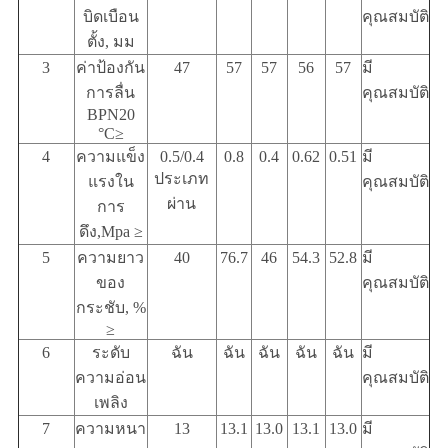
บิดเบือน
คุณสมบัติ
ตั้ง, มม
3
ค่าป้องกัน
47
57
57
56
57
มี
การลื่น
คุณสมบัติ
BPN20
°C≥
4
ความแข็ง
0.5/0.4
0.8
0.4
0.62
0.51
มี
ประเภท
แรงใน
คุณสมบัติ
ผ่าน
การ
ดึง,Mpa ≥
5
ความยาว
40
76.7
46
54.3
52.8
มี
ของ
คุณสมบัติ
กระชับ, %
≥
6
ระดับ
ฉัน
ฉัน
ฉัน
ฉัน
ฉัน
มี
ความอ่อน
คุณสมบัติ
เพลิง
7
ความหนา
13
13.1
13.0
13.1
13.0
มี