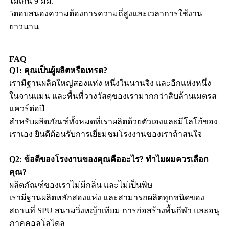
ไม่เกิน 9 มม.
5ตอบสนองความต้องการความถี่สูงและเวลาการใช้งาน
ยาวนาน
FAQ
Q1: คุณเป็นผู้ผลิตหรือเทรด?
เรามีฐานผลิตใหญ่สองแห่ง หนึ่งในนานจิง และอีกแห่งหนึ่ง
ในจานแมน และพื้นที่วางวัสดุของเรามากกว่าสิบล้านเมตรส
แควร์ต่อปี
สําหรับผลิตภัณฑ์ทั้งหมดที่เราผลิตด้วยตัวเองและมีโลโก้ของ
เราเอง ยินดีต้อนรับการเยี่ยมชมโรงงานของเราถ้าสนใจ
Q2: ข้อดีของโรงงานของคุณคืออะไร? ทําไมผมควรเลือก
คุณ?
ผลิตภัณฑ์ของเราไม่มีกลิ่น และไม่เป็นพิษ
เรามีฐานผลิตหลักสองแห่ง และสามารถผลิตทุกชนิดของ
สถานที่ SPU สนามวิ่งหญ้าเทียม การก่อสร้างพื้นกีฬา และอนุ
ภาคคอลโลไดล