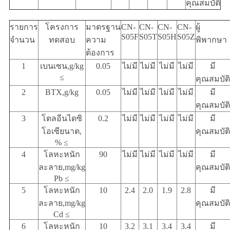
คุณสมบัติ
รายการ
โครงการ
มาตรฐาน
CN-
CN-
CN-
CN-
ผู้
S05F
S05T
S05H
S05Z
จํานวน
ทดสอบ
ความ
พิพากษา
ต้องการ
1
เบนเซน,g/kg
0.05
ไม่มี
ไม่มี
ไม่มี
ไม่มี
มี
≤
คุณสมบัติ
2
BTX,g/kg
0.05
ไม่มี
ไม่มี
ไม่มี
ไม่มี
มี
คุณสมบัติ
3
โตลอีนไดซิ
0.2
ไม่มี
ไม่มี
ไม่มี
ไม่มี
มี
โอเซียนาต,
คุณสมบัติ
% ≤
4
โลหะหนัก
90
ไม่มี
ไม่มี
ไม่มี
ไม่มี
มี
ละลาย,mg/kg
คุณสมบัติ
Pb ≤
5
โลหะหนัก
10
2.4
2.0
1.9
2.8
มี
ละลาย,mg/kg
คุณสมบัติ
Cd ≤
6
โลหะหนัก
10
3.2
3.1
3.4
3.4
มี