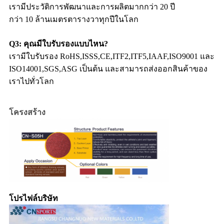
เรามีประวัติการพัฒนาและการผลิตมากกว่า 20 ปี
กว่า 10 ล้านเมตรตารางวาทุกปีในโลก
Q3: คุณมีใบรับรองแบบไหน?
เรามีใบรับรอง RoHS,ISSS,CE,ITF2,ITF5,IAAF,ISO9001 และ
ISO14001,SGS,ASG เป็นต้น และสามารถส่งออกสินค้าของ
เราไปทั่วโลก
โครงสร้าง
โปรไฟล์บริษัท