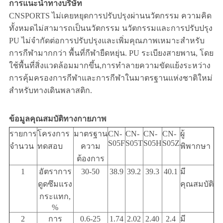
การแนะนําทางบริษัท
CNSPORTS ไม่เคยหยุดการปรับปรุงผ่านนวัตกรรม ความคิด
ทั้งหมดไม่สามารถเป็นนวัตกรรม นวัตกรรมและการปรับปรุง
PU ไม่จํากัดต่อการปรับปรุงและเพิ่มคุณภาพเหมาะสําหรับ
การกีฬามากกว่า พื้นที่กีฬายืดหยุ่น. PU ระเบียงสายพาน, โดย
ใช้พื้นที่สิ่งแวดล้อมมากขึ้น,การทําลายความขัดแย้งระหว่าง
การคุ้มครองการกีฬาและการกีฬาในมาตรฐานแห่งชาติใหม่
สําหรับทางเดินพลาสติก.
ข้อมูลคุณสมบัติทางกายภาพ
รายการ
โครงการ
มาตรฐาน
CN-
CN-
CN-
CN-
ผู้
S05F
S05T
S05H
S05Z
จํานวน
ทดสอบ
ความ
พิพากษา
ต้องการ
1
อัตราการ
30-50
38.9
39.2
39.3
40.1
มี
ดูดซึมแรง
คุณสมบัติ
กระแทก,
%
2
การ
0.6-25
1.74
2.02
2.40
2.4
มี