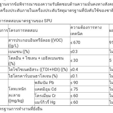
้นฐานจากข้อพิจารณาของความรับผิดชอบด้านความมั่นคงทางสังค
เครื่องประดับภายในเครื่องประดับวัสดุมาตรฐานที่บังคับใช้ของชาติ ท
การทดสอบมาตรฐานของ SPU
ความต้องการทาง
ยการ
โครงการทดสอบ
ผ
เทคนิค
สารประกอบอินทรีย์ลอย ((VOC)
≤ 670
9
((g/L)
เบนเซน ((%)
≤0.3
ไ
โตลอีน + ไซเลน + เอธิลเบนเซน
≤ 30
5
((%)
ไดโซไซเนตอิสระ ((TDI+HDI) ((%)
≤0.4
ไ
ไฮโดรคาร์บอนฮาโลเจน (%)
≤0.1
ไ
พลัมบัม Pb
≤ 90
ไ
โลหะหนัก
แคดมิอุม Cd
≤ 75
ไ
ละลาย
โครเมียม Cr
≤ 60
ไ
((mg/kg)
แมร์กิวรี่ Hg
≤ 60
ไ
รฐานการทํางานที่ยั่งยืน