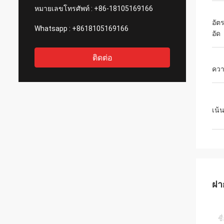
หมายเลขโทรศัพท์ :
+86-18105169166
อัต
Whatsapp :
+8618105169166
อัด
ติดต่อ
ควา
เน้
ฝา