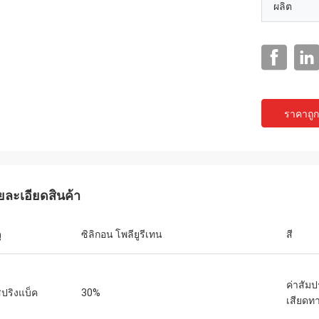
ผลิต
ราคาถูกท
แจ็คสัน
ยละเอียดสินค้า
ts เป็นบริษัทที่น่าเชื่อถือ จัดหา
ณฑ์และบริการที่เป็นเลิศ
ุ
ซิลิกอน โพลียูรีเทน
สี
ค่าสัมป
สปริงแบ็ค
30%
เสียดท