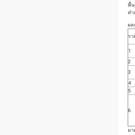
พื
ทํา
ผล
รา
1
2
3
4
5
6
มาต