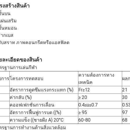
รงสร้างสินค้า
ชั้นบน
แผ่นเสริม
ชั้นหมอน
รากเบส
 สับสราท ภาพคอนกรีตหรือแอสฟัลต
ยละเอียดของสินค้า
ตรฐานการเล่นกีฬา
ความต้องการทาง
ยการ
โครงการทดสอบ
ผล
เทคนิค
อัตราการดูดซึมแรงกระแทก (%)
Fr≥12
21
ค่ากลับ (%)
≥ 20
30
คออฟเฟกชั่นการเลื่อน
0.4≤u≤0.7
0.5
อัตราการฟื้นฟูการบด ((%)
≥ 95
97
ความแข็ง ((ชายฝั่ง A) 20°C
60-80
68
ตรฐานการทํางานด้านสิ่งแวดล้อม