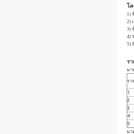
โค
1) 
2) 
3) 
4) 
5)
รา
มา
รา
1
2
3
4
5
มา