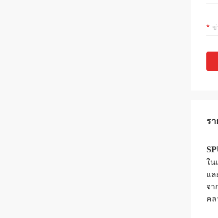
รา
SP
ในเ
และ
จาก
คลา