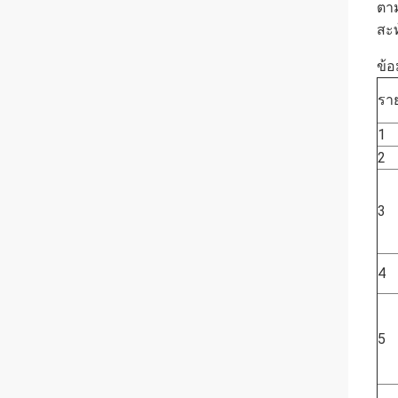
ตาม
สะท
ข้อ
รา
1
2
3
4
5