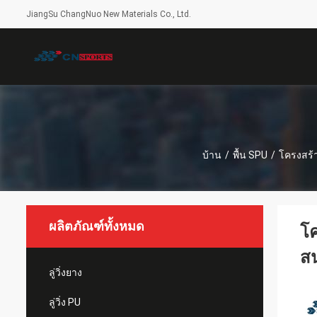
JiangSu ChangNuo New Materials Co., Ltd.
บ้าน
/
พื้น SPU
/
โครงสร้า
ผลิตภัณฑ์ทั้งหมด
โค
ส
ลู่วิ่งยาง
ลู่วิ่ง PU