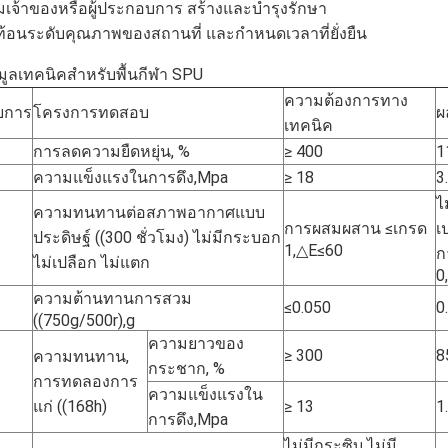
เจ้าของหรือผู้ประกอบการ สร้างและบํารุงรักษา
้อนระดับคุณภาพของสถานที่ และกําหนดเวลาที่ยั่งยืน
มูลเทคนิคสําหรับพื้นกีฬา SPU
ความต้องการทาง
ยการ
โครงการทดสอบ
ผ
เทคนิค
การลดความยืดหยุ่น, %
≥ 400
1
ความแข็งแรงในการดึง,Mpa
≥ 18
3
ไ
ความทนทานต่อสภาพอากาศแบบ
การผสมผสาน ≤เกรด
เ
ประดิษฐ์ ((300 ชั่วโมง) ไม่มีกระบอก
1,△E≤60
ก
ไม่เปลือก ไม่แตก
0
ความต้านทานการสวม
≤0.050
0
((750g/500r),g
ความยาวของ
≥ 300
8
ความทนทาน,
กระชาก, %
การทดลองการ
ความแข็งแรงใน
แก่ ((168h)
≥ 13
1
การดึง,Mpa
ไม่มีกระซิบ ไม่มี