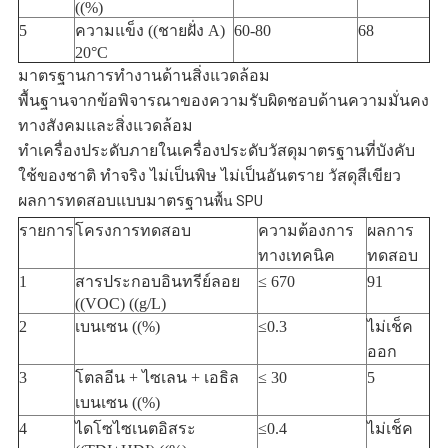
((%)
5
ความแข็ง ((ชายฝั่ง A)
60-80
68
20°C
มาตรฐานการทํางานด้านสิ่งแวดล้อม
พื้นฐานจากข้อพิจารณาของความรับผิดชอบด้านความมั่นคง
ทางสังคมและสิ่งแวดล้อม
ทําเครื่องประดับภายในเครื่องประดับวัสดุมาตรฐานที่บังคับ
ใช้ของชาติ ทําจริง ไม่เป็นพิษ ไม่เป็นอันตราย วัสดุสีเขียว
ผลการทดสอบแบบมาตรฐาน
พื้น SPU
รายการ
โครงการทดสอบ
ความต้องการ
ผลการ
ทางเทคนิค
ทดสอบ
1
สารประกอบอินทรีย์ลอย
≤ 670
91
((VOC) ((g/L)
2
เบนเซน ((%)
≤0.3
ไม่เช็ค
ออก
3
โตลอีน + ไซเลน + เอธิล
≤ 30
5
เบนเซน ((%)
4
ไดโซไซเนตอิสระ
≤0.4
ไม่เช็ค