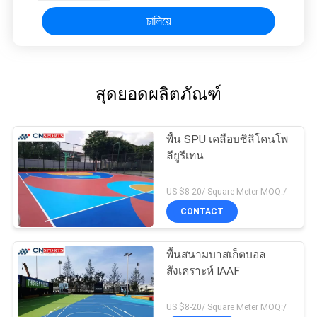
চালিয়ে
สุดยอดผลิตภัณฑ์
พื้น SPU เคลือบซิลิโคนโพ
ลียูรีเทน
US $8-20/ Square Meter MOQ:/
CONTACT
พื้นสนามบาสเก็ตบอล
สังเคราะห์ IAAF
US $8-20/ Square Meter MOQ:/