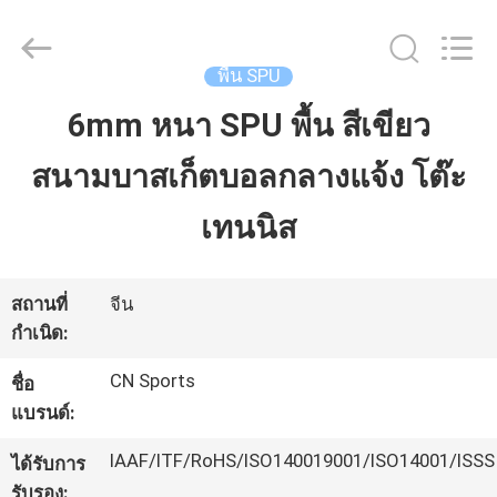
JiangSu
ChangNuo
New
Materials
Co.,
พื้น SPU
Ltd..
All
Rights
6mm หนา SPU พื้น สีเขียว
บ้าน
Reserved.
สนามบาสเก็ตบอลกลางแจ้ง โต๊ะ
สินค้า
เทนนิส
เกี่ยว
สถานที่
จีน
กำเนิด:
กับ
CN Sports
ชื่อ
เรา
แบรนด์:
IAAF/ITF/RoHS/ISO140019001/ISO14001/ISSS
ได้รับการ
ทัวร์
รับรอง: