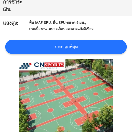
การชำระ
เงิน:
ราคา
,
,
แสงสูง:
พื้น IAAF SPU
พื้น SPU ขนาด 6 มม.
กระเบื้องสนามบาสเก็ตบอลกลางแจ้งสีเขียว
แผนผัง
เว็บไซต์
ราคาถูกที่สุด
PRIVACY
POLICY