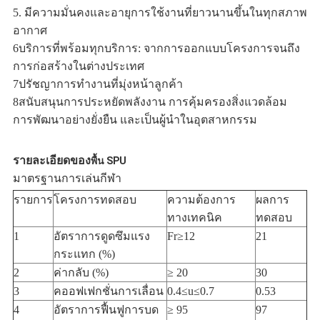
5. มีความมั่นคงและอายุการใช้งานที่ยาวนานขึ้นในทุกสภาพ
อากาศ
6บริการที่พร้อมทุกบริการ: จากการออกแบบโครงการจนถึง
การก่อสร้างในต่างประเทศ
7ปรัชญาการทํางานที่มุ่งหน้าลูกค้า
8สนับสนุนการประหยัดพลังงาน การคุ้มครองสิ่งแวดล้อม
การพัฒนาอย่างยั่งยืน และเป็นผู้นําในอุตสาหกรรม
รายละเอียดของ
พื้น SPU
มาตรฐานการเล่นกีฬา
รายการ
โครงการทดสอบ
ความต้องการ
ผลการ
ทางเทคนิค
ทดสอบ
1
อัตราการดูดซึมแรง
Fr≥12
21
กระแทก (%)
2
ค่ากลับ (%)
≥ 20
30
3
คออฟเฟกชั่นการเลื่อน
0.4≤u≤0.7
0.53
4
อัตราการฟื้นฟูการบด
≥ 95
97