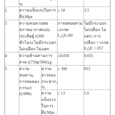
%
2
ความแข็งแรงในการ
≥ 18
3.5
ดึง,Mpa
3
ความทนทานต่อ
การผสมผสาน
ไม่มีกระบอก
สภาพอากาศแบบ
≤เกรด
ไม่เปลือก ไม่
1,△E≤60
ประดิษฐ์ ((300
แตก; การ
ชั่วโมง) ไม่มีกระบอก
เปลือก = เกรด
0,△E = 057
ไม่เปลือก ไม่แตก
4
ความต้านทานการ
≤0.050
0.031
สวม ((750g/500r),g
5
ความ
ความ
≥ 300
853
ทนทาน,
ยาวของ
การทดลอง
กระชาก,
%
การแก่
ความ
≥ 13
1.6
((168h)
แข็งแรง
ในการ
ดึง,Mpa