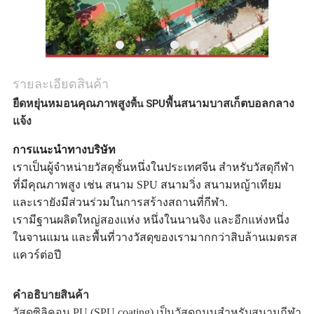
รายละเอียดสินค้า
ยืดหยุ่นหมอนคุณภาพสูง
พื้นสนามบาสเก็ตบอลกลาง
พื้น SPU
แจ้ง
การแนะนําทางบริษัท
เราเป็นผู้จําหน่ายวัสดุชั้นหนึ่งในประเทศจีน สําหรับวัสดุกีฬา
ที่มีคุณภาพสูง เช่น สนาม SPU สนามวิ่ง สนามหญ้าเทียม
และเรายังมีส่วนร่วมในการสร้างสถานที่กีฬา.
เรามีฐานผลิตใหญ่สองแห่ง หนึ่งในนานจิง และอีกแห่งหนึ่ง
ในจานแมน และพื้นที่วางวัสดุของเรามากกว่าสิบล้านเมตรส
แควร์ต่อปี
คําอธิบายสินค้า
วัสดุซิลิคอน PU (SPU coating) เป็นวัสดุถนนสําหรับสนามกีฬา