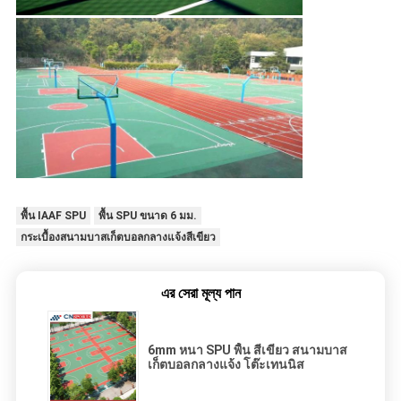
พื้น IAAF SPU
พื้น SPU ขนาด 6 มม.
กระเบื้องสนามบาสเก็ตบอลกลางแจ้งสีเขียว
এর সেরা মূল্য পান
6mm หนา SPU พื้น สีเขียว สนามบาส
เก็ตบอลกลางแจ้ง โต๊ะเทนนิส