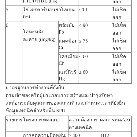
((TDI+HDI) ((%)
ออก
5
ไฮโดรคาร์บอนฮาโลเจน
≤0.1
ไม่เช็ค
(%)
ออก
6
พลัมบัม
≤ 90
ไม่เช็ค
โลหะหนัก
Pb
ออก
ละลาย ((mg/kg)
แคดมิอุม
≤ 75
ไม่เช็ค
Cd
ออก
โครเมียม
≤ 60
ไม่เช็ค
Cr
ออก
แมร์กิวรี่
≤ 60
ไม่เช็ค
Hg
ออก
มาตรฐานการทํางานที่ยั่งยืน
ตามเจ้าของหรือผู้ประกอบการ สร้างและบํารุงรักษา
สะท้อนระดับคุณภาพของสถานที่ และกําหนดเวลาที่ยั่งยืน
ข้อมูลเทคนิคสําหรับพื้น SPU
รายการ
โครงการทดสอบ
ความต้องการ
ผลการทดสอบ
ทางเทคนิค
1
การลดความยืดหยุ่น,
≥ 400
1112