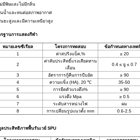
ม่มีพิษและไม่มีกลิ่น
กันน้ำและทนต่อสภาพอากาศ
พันธะสูงและมีความเหนียวสูง
รฐานการแสดงกีฬา
หมายเลขซีเรียล
โครงการทดสอบ
ข้อกำหนดทางเทคน
1
ค่าสปริงแบ็ค,%
≥ 20
ค่าสัมประสิทธิ์แรงเสียดทาน
2
0.4 ≤ ยู ≤ 0.7
เลื่อน
3
อัตราการกู้คืนการบีบอัด
≥ 90
4
ความแข็ง (HA), 20 ℃
35-50
5
การยืดตัวแรงดึง%
≥ 90
6
แรงดึง Mpa
≥ 0.5
7
ระดับสารหน่วงไฟ
ผม
8
การเปลี่ยนรูปแนวตั้ง mm
0.6-2.5
มูลประสิทธิภาพพื้นรันเวย์ SPU