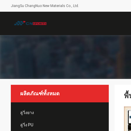
JiangSu ChangNuo New Materials Co., Ltd.
ผลิตภัณฑ์ทั้งหมด
พื
ลู่วิ่งยาง
ลู่วิ่ง PU