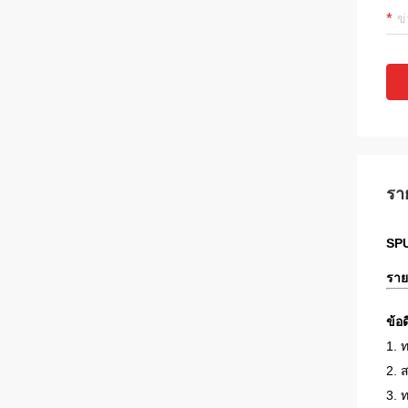
รา
SPU 
ราย
ข้อด
1. 
2. 
3. ท