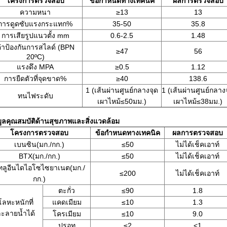
โครงการตรวจสอบ
ข้อกำหนดทางเทคนิค
ผลการตรวจสอบ
ความหนา
≥13
13
การดูดซับแรงกระแทก%
35-50
35.8
การเสียรูปแนวตั้ง mm
0.6-2.5
1.48
่าป้องกันการสไลด์ (BPN
≥47
56
20ºC)
แรงดึง MPA
≥0.5
1.12
การยืดตัวที่จุดขาด%
≥40
138.6
1 (เส้นผ่านศูนย์กลางจุด
1 (เส้นผ่านศูนย์กลาง
ทนไฟระดับ
เผาไหม้≤50มม.)
เผาไหม้≤38มม.)
มูลคุณสมบัติด้านสุขภาพและสิ่งแวดล้อม
โครงการตรวจสอบ
ข้อกำหนดทางเทคนิค
ผลการตรวจสอบ
เบนซิน(มก./กก.)
≤50
ไม่ได้เช็คเอาท์
BTX(มก./กก.)
≤50
ไม่ได้เช็คเอาท์
ทลูอีนไดไอโซไซยาเนต(มก./
≤200
ไม่ได้เช็คเอาท์
กก.)
ตะกั่ว
≤90
1.8
โลหะหนักที่
แคดเมียม
≤10
1.3
ะลายน้ำได้
โครเมียม
≤10
9.0
ปรอท
≤2
<1