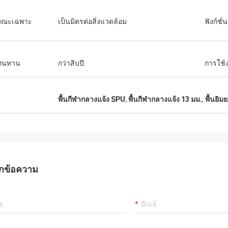
ษณะเฉพาะ
เป็นมิตรต่อสิ่งแวดล้อม
ฟังก์ชั่น
ี่ทนทาน
กว่าสิบปี
การใช้
น
พื้นกีฬากลางแจ้ง SPU
,
พื้นกีฬากลางแจ้ง 13 มม.
,
พื้นยิมย
กข้อความ