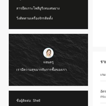
สารยึดเกาะโพลียูรีเทนเศษยาง
วิ่งติดตามเครื่องจักรติดตั้ง
รา
แอนดรู
CN Spor
เรามีความสุขมากกับการซื้อของเรา.
ผลิตภั
เกม
อัต
กร
ชื่อผู้ติดต่อ :
Shell