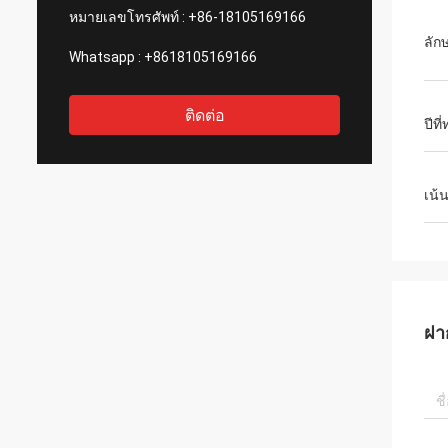
หมายเลขโทรศัพท์ :
+86-18105169166
ลัก
Whatsapp :
+8618105169166
ติดต่อ
ปีท
เน้
ฝา