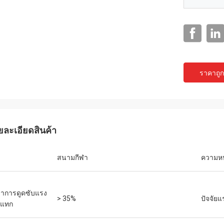
ราคาถูกท
แจ็คสัน
ยละเอียดสินค้า
ts เป็นบริษัทที่น่าเชื่อถือ จัดหา
ณฑ์และบริการที่เป็นเลิศ
สนามกีฬา
ความห
ราการดูดซับแรง
> 35%
ปัจจัย
ะแทก