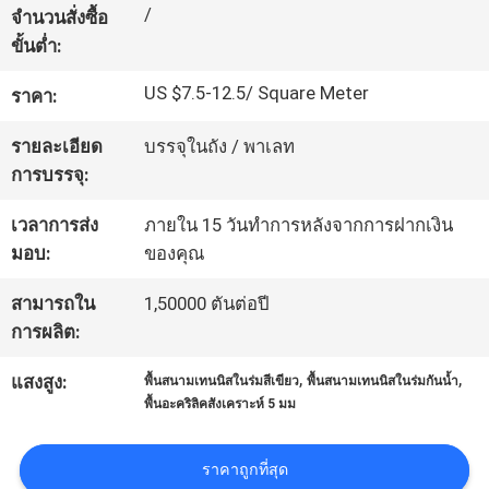
/
จำนวนสั่งซื้อ
โรงงาน
ขั้นต่ำ:
US $7.5-12.5/ Square Meter
ราคา:
ควบคุม
รายละเอียด
บรรจุในถัง / พาเลท
คุณภาพ
การบรรจุ:
เวลาการส่ง
ภายใน 15 วันทำการหลังจากการฝากเงิน
ติดต่อ
มอบ:
ของคุณ
เรา
สามารถใน
1,50000 ตันต่อปี
การผลิต:
ขอ
,
,
แสงสูง:
พื้นสนามเทนนิสในร่มสีเขียว
พื้นสนามเทนนิสในร่มกันน้ำ
พื้นอะคริลิคสังเคราะห์ 5 มม
ใบ
ราคาถูกที่สุด
เสนอ