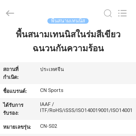
JiangSu
ChangNuo
New
Materials
Co.,
พื้นสนามเทนนิส
Ltd..
All
Rights
พื้นสนามเทนนิสในร่มสีเขียว
บ้าน
Reserved.
ฉนวนกันความร้อน
สินค้า
สถานที่
ประเทศจีน
กำเนิด:
เกี่ยว
CN Sports
ชื่อแบรนด์:
กับ
IAAF /
ได้รับการ
เรา
ITF/RoHS/iSSS/ISO140019001/ISO14001
รับรอง:
CN-S02
หมายเลขรุ่น:
ทัวร์