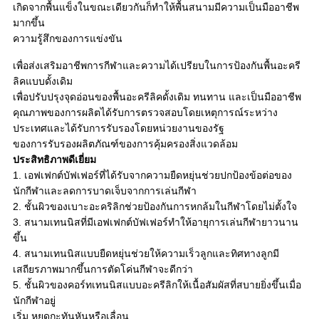
เกิดจากพื้นแข็งในขณะเดียวกันก็ทำให้พื้นสนามมีความเป็นมืออาชีพ
มากขึ้น
ความรู้สึกของการแข่งขัน
เพื่อส่งเสริมอาชีพการกีฬาและความได้เปรียบในการป้องกันพื้นอะครี
ลิคแบบดั้งเดิม
เพื่อปรับปรุงจุดอ่อนของพื้นอะครีลิคดั้งเดิม ทนทาน และเป็นมืออาชีพ
คุณภาพของการผลิตได้รับการตรวจสอบโดยเหตุการณ์ระหว่าง
ประเทศและได้รับการรับรองโดยหน่วยงานของรัฐ
ของการรับรองผลิตภัณฑ์ของการคุ้มครองสิ่งแวดล้อม
ประสิทธิภาพดีเยี่ยม
1. เอฟเฟกต์บัฟเฟอร์ที่ได้รับจากความยืดหยุ่นช่วยปกป้องข้อต่อของ
นักกีฬาและลดการบาดเจ็บจากการเล่นกีฬา
2. ชั้นผิวของเบาะอะคริลิกช่วยป้องกันการหกล้มในกีฬาโดยไม่ตั้งใจ
3. สนามเทนนิสที่มีเอฟเฟกต์บัฟเฟอร์ทำให้อายุการเล่นกีฬายาวนาน
ขึ้น
4. สนามเทนนิสแบบยืดหยุ่นช่วยให้ความเร็วลูกและทิศทางลูกมี
เสถียรภาพมากขึ้นการตัดโค่นกีฬาจะดีกว่า
5. ชั้นผิวของคอร์ทเทนนิสแบบอะครีลิกให้เนื้อสัมผัสที่สบายยิ่งขึ้นเมื่อ
นักกีฬาอยู่
เริ่ม หยุดกะทันหันหรือเลื่อน