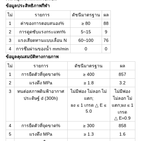
ข้อมูลประสิทธิภาพกีฬา
ไม่
รายการ
ดัชนีมาตรฐาน
ผล
1
ค่าของการตอบสนอง%
≥ 80
88
2
การดูดซับแรงกระแทก%
5~15
9
3
แรงเสียดทานแบบเลื่อน N
60~100
76
4
การซึมผ่านของน้ำ mm/min
0
0
ข้อมูลคุณสมบัติทางกายภาพ
ไม่
รายการ
ดัชนีมาตรฐาน
ผล
1
การยืดตัวที่จุดขาด%
≥ 400
857
2
แรงดึง MPa
≥ 1.8
3.2
3
ทนต่อสภาพดินฟ้าอากาศ
ไม่มีฟอง ไม่ลอก ไม่
ไม่มีฟอง
ประดิษฐ์ d (300h)
แตก;
ไม่ลอก ไม่
ผง ≤ 1 เกรด △ E ≤
แตก;ผง ≤ 1
5.0
เกรด
△ E=0.9
4
การยืดตัวที่จุดขาด%
≥ 300
858
5
แรงดึง MPa
≥ 1.3
1.6