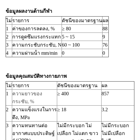
ข้อมูลผลงานด้านกีฬา
ไม่
รายการ
ดัชนีของมาตรฐาน
ผล
1
ค่าของการลดลง, %
≥ 80
88
2
การดูดซึมแรงกระแทก
5 ~ 15
9
3
ความกระชับกระชับ, N
60 ~ 100
76
4
ความผ่านน้ํา mm/min
0
0
ข้อมูลคุณสมบัติทางกายภาพ
ไม่
รายการ
ดัชนีของมาตรฐาน
ผล
1
ความยาวของ
≥ 400
857
กระชับ, %
2
ความแข็งแรงในการ
≥ 18
3.2
ดึง, MPa
3
ความทนทานต่อ
ไม่มีกระบอก ไม่
ไม่มีกระบอก
อากาศแบบประดิษฐ์
เปลือก ไม่แตก ขาว
ไม่มีเปลือก