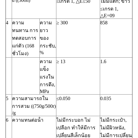
d ((300h)
≤เกรด 1, △E≤50
ไม่มีแตก; ขาว
≤เกรด 1,
△E=09
4
ความ
ความ
≥ 300
858
ทนทาน การ
ยาว
ทดสอบการ
ของ
แก่ตัว (168
กระชับ,
%
ชั่วโมง)
ความ
≥ 13
1.6
แข็ง
แรงใน
การดึง,
MPa
5
ความสามารถใน
≤0.050
0.035
การสวม ((750g/500r)
/g
6
ความทนต่อน้ํา
ไม่มีกระบอก ไม่
ไม่มีกระเป๋า,
เปลือก ทําให้มีการ
ไม่มีผิวหนัง,
เปลี่ยนสีเล็กน้อย
ไม่มีการเปลี่ยน