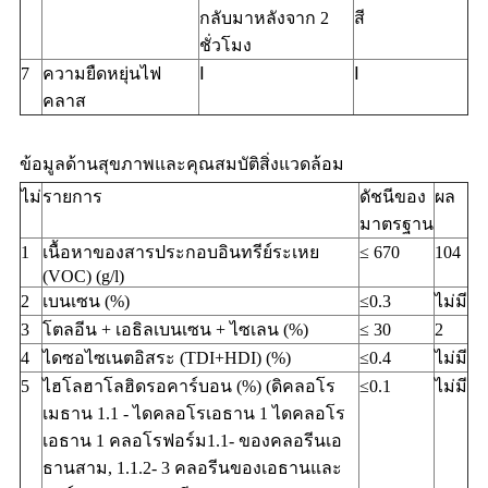
กลับมาหลังจาก 2
สี
ชั่วโมง
7
ความยืดหยุ่นไฟ
Ⅰ
Ⅰ
คลาส
ข้อมูลด้านสุขภาพและคุณสมบัติสิ่งแวดล้อม
ไม่
รายการ
ดัชนีของ
ผล
มาตรฐาน
1
เนื้อหาของสารประกอบอินทรีย์ระเหย
≤ 670
104
(VOC) (g/l)
2
เบนเซน (%)
≤0.3
ไม่มี
3
โตลอีน + เอธิลเบนเซน + ไซเลน (%)
≤ 30
2
4
ไดซอไซเนตอิสระ (TDI+HDI) (%)
≤0.4
ไม่มี
5
ไฮโลฮาโลฮิดรอคาร์บอน (%) (ดิคลอโร
≤0.1
ไม่มี
เมธาน 1.1 - ไดคลอโรเอธาน 1 ไดคลอโร
เอธาน 1 คลอโรฟอร์ม1.1- ของคลอรีนเอ
ธานสาม, 1.1.2- 3 คลอรีนของเอธานและ