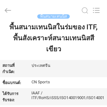
JiangSu
ChangNuo
New
Materials
Co.,
พื้นสนามเทนนิส
Ltd..
All
Rights
พื้นสนามเทนนิสในร่มของ ITF,
บ้าน
Reserved.
พื้นสังเคราะห์สนามเทนนิสสี
สินค้า
เขียว
เกี่ยว
สถานที่
ประเทศจีน
กำเนิด:
กับ
CN Sports
ชื่อแบรนด์:
เรา
IAAF /
ได้รับการ
ITF/RoHS/iSSS/ISO140019001/ISO14001
รับรอง:
ทัวร์