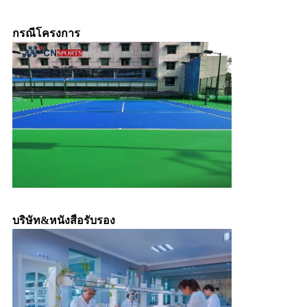
กรณีโครงการ
บริษัท&หนังสือรับรอง