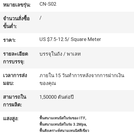
CN-S02
หมายเลขรุ่น:
โรงงาน
/
จำนวนสั่งซื้อ
ขั้นต่ำ:
ควบคุม
US $7.5-12.5/ Square Meter
ราคา:
คุณภาพ
รายละเอียด
บรรจุในถัง / พาเลท
การบรรจุ:
ติดต่อ
เวลาการส่ง
ภายใน 15 วันทำการหลังจากการฝากเงิน
เรา
มอบ:
ของคุณ
สามารถใน
1,50000 ตันต่อปี
ขอ
การผลิต:
ใบ
,
แสงสูง:
พื้นสนามเทนนิสในร่มของ ITF
,
พื้นสนามเทนนิสในร่ม 3.2Mpa
เสนอ
พื้นสังเคราะห์สนามเทนนิสสีเขียว