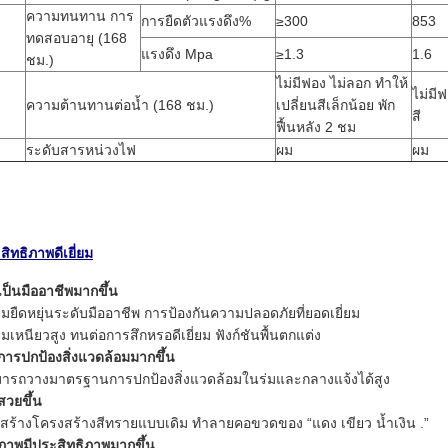
ความทนทาน การ
การยืดตัวแรงดึง%
≥300
853
ทดสอบอายุ (168
แรงดึง Mpa
≥1.3
1.6
ชม.)
ไม่มีฟอง ไม่ลอก ทำให้
ไม่มีฟ
ความต้านทานต่อน้ำ (168 ชม.)
เปลี่ยนสีเล็กน้อย พัก
สี
ฟื้นหลัง 2 ชม
ระดับสารหน่วงไฟ
ผม
ผม
สิทธิภาพดีเยี่ยม
 เป็นมืออาชีพมากขึ้น
มยืดหยุ่นระดับมืออาชีพ การป้องกันความปลอดภัยที่ยอดเยี่ยม
มเหนียวสูง ทนต่อการสึกหรอดีเยี่ยม ฟังก์ชันพื้นตกแต่ง
 การปกป้องสิ่งแวดล้อมมากขึ้น
ารถวางมาตรฐานการปกป้องสิ่งแวดล้อมในร่มและกลางแจ้งได้สูง
สวยขึ้น
สร้างโครงสร้างสีทรายแบบเดิม ทำลายคอขวดของ “แดง เขียว น้ำเงิน .”
 ภาพมีประสิทธิภาพมากขึ้น