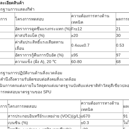
ละเอียดสินค้า
รฐานการแสดงกีฬา
ความต้องการทางด้าน
ยการ
โครงการทดสอบ
ผลการ
เทคนิค
อัตราการดูดซึมแรงกระแทก (%)
Fr≥12
21
ค่าสปริงแบ็ค (%)
≥20
30
ค่าสัมประสิทธิ์แรงเสียดทาน
0.4≤u≤0.7
0.53
เลื่อน
อัตราการกู้คืนการบีบอัด (%)
≥95
97
ความแข็ง (ฝั่ง A), 20 ℃
60-80
68
รฐานการปฏิบัติงานด้านสิ่งแวดล้อม
คำนึงถึงความรับผิดชอบต่อสังคมสิ่งแวดล้อม
นินการตกแต่งภายในวัสดุตกแต่งมาตรฐานบังคับแห่งชาติทำวัสดุสีเขียวป
การทดสอบมาตรฐานของ SPU
ความต้องการทางด้าน
ยการ
โครงการทดสอบ
ผล
เทคนิค
สารประกอบอินทรีย์ระเหยง่าย (VOC)(g/L)
≤670
91
เบนซิน (%)
≤0.3
ไม่