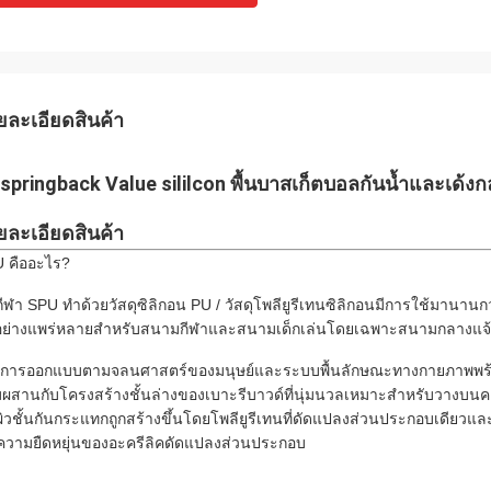
ยละเอียดสินค้า
 springback Value sililcon พื้นบาสเก็ตบอลกันน้ำและเด้งกล
ยละเอียดสินค้า
 คืออะไร?
นกีฬา SPU ทำด้วยวัสดุซิลิกอน PU / วัสดุโพลียูรีเทนซิลิกอนมีการใช้มานานกว
อย่างแพร่หลายสำหรับสนามกีฬาและสนามเด็กเล่นโดยเฉพาะสนามกลางแจ้
นการออกแบบตามจลนศาสตร์ของมนุษย์และระบบพื้นลักษณะทางกายภาพพร้อ
ผสานกับโครงสร้างชั้นล่างของเบาะรีบาวด์ที่นุ่มนวลเหมาะสำหรับวางบนค
นผิวชั้นกันกระแทกถูกสร้างขึ้นโดยโพลียูรีเทนที่ดัดแปลงส่วนประกอบเดียวแล
นความยืดหยุ่นของอะครีลิคดัดแปลงส่วนประกอบ