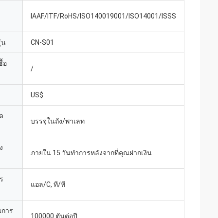
IAAF/ITF/RoHS/ISO140019001/ISO14001/ISSS
่น
CN-S01
ื้อ
/
US$
ด
บรรจุในถัง/พาเลท
ง
ภายใน 15 วันทำการหลังจากที่คุณฝากเงิน
าร
แอล/C, ที/ที
นการ
100000 ตันต่อปี