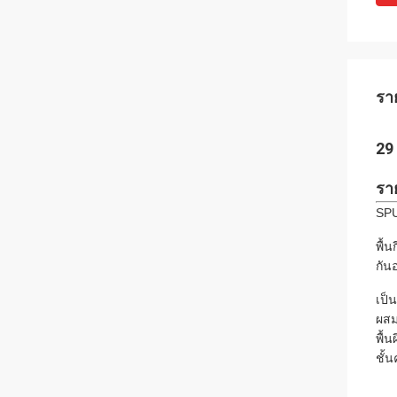
รา
29
รา
SPU
พื้
กัน
เป็
ผสม
พื้
ชั้