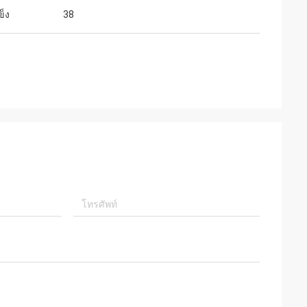
็ง
38