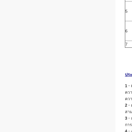
5
6
7
ประ
1 ·
ควา
ควา
2 ·
สาม
3 · 
การ
4 ·