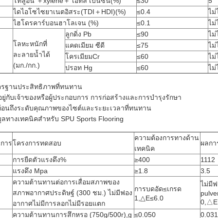
โทลูอีน ＋xylene＋ เอทิล เบนซีน(%)
≤30
5
ไดไอโซไซยาเนตอิสระ(TDI＋HDI)(%)
≤0.4
ไม่
ไฮโดรคาร์บอนฮาโลเจน (%)
≤0.1
ไม่
ลูกดิ่ง Pb
≤90
ไม่
โลหะหนักที่
แคดเมียม ซีดี
≤75
ไม่
ละลายน้ำได้
โครเมียมCr
≤60
ไม่
(มก./กก.)
ปรอท Hg
≤60
ไม่
รฐานประสิทธิภาพที่ทนทาน
นอยู่กับเจ้าของหรือผู้ประกอบการ การก่อสร้างและการบำรุงรักษา
้อนถึงระดับคุณภาพของไซต์และระยะเวลาที่ทนทาน
มูลทางเทคนิคสำหรับ SPU Sports Flooring
ความต้องการทางด้าน
ยการ
โครงการทดสอบ
ผลกา
เทคนิค
การยืดตัวแรงดึง%
≥400
1112
แรงดึง Mpa
≥1.8
3.5
ความต้านทานต่อการเสื่อมสภาพของ
ไม่มี
การบดอัด≤เกรด
สภาพอากาศประดิษฐ์ (300 ชม.) ไม่มีฟอง
pulve
1,△E≤6.0
0,△E
อากาศไม่มีการลอกไม่มีรอยแตก
ความต้านทานการสึกหรอ (750g/500r),g
≤0.050
0.031