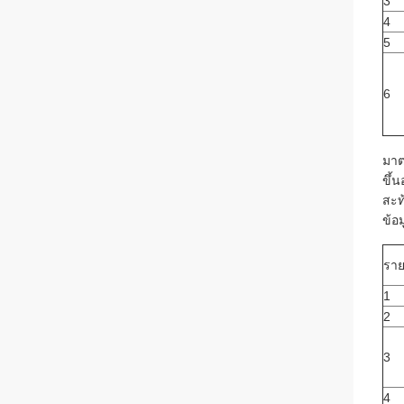
3
4
5
6
มาต
ขึ้
สะท
ข้อ
รา
1
2
3
4