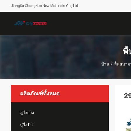
JiangSu ChangNuo New Materials Co., Ltd.
พื
บ้าน
/
พื้นสนาม
ผลิตภัณฑ์ทั้งหมด
29
ลู่วิ่งยาง
ลู่วิ่ง PU