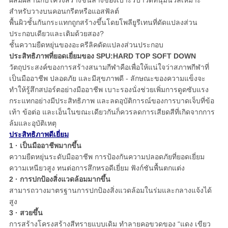
ผสมผสานกับโครงสร้างชั้นล่างของเบาะรีบาวด์ที่นุ่มนวลเหมาะ
สำหรับวางบนคอนกรีตหรือแอสฟัลต์
พื้นผิวชั้นกันกระแทกถูกสร้างขึ้นโดยโพลียูรีเทนที่ดัดแปลงส่วน
ประกอบเดียวและเติมด้วยสอง?
ชั้นความยืดหยุ่นของอะครีลิคดัดแปลงส่วนประกอบ
ประสิทธิภาพที่ยอดเยี่ยมของ SPU:HARD TOP SOFT DOWN
วัตถุประสงค์ของการสร้างสนามกีฬาคือเพื่อให้แน่ใจว่าสภาพกีฬาที่
เป็นมืออาชีพ ปลอดภัย และมีสุขภาพดี - ลักษณะของความแข็งจะ
ทำให้รู้สึกสปอร์ตอย่างมืออาชีพ เบาะรองนั่งช่วยเพิ่มการดูดซับแรง
กระแทกอย่างมีประสิทธิภาพ และลดอุบัติการณ์ของการบาดเจ็บที่ข้อ
เท้า ข้อต่อ และเอ็นในขณะเดียวกันก็ควรลดการเสียดสีที่เกิดจากการ
ล้มและอุบัติเหตุ
ประสิทธิภาพดีเยี่ยม
1 · เป็นมืออาชีพมากขึ้น
ความยืดหยุ่นระดับมืออาชีพ การป้องกันความปลอดภัยที่ยอดเยี่ยม
ความเหนียวสูง ทนต่อการสึกหรอดีเยี่ยม ฟังก์ชันพื้นตกแต่ง
2 · การปกป้องสิ่งแวดล้อมมากขึ้น
สามารถวางมาตรฐานการปกป้องสิ่งแวดล้อมในร่มและกลางแจ้งได้
สูง
3 · สวยขึ้น
การสร้างโครงสร้างสีทรายแบบเดิม ทำลายคอขวดของ “แดง เขียว