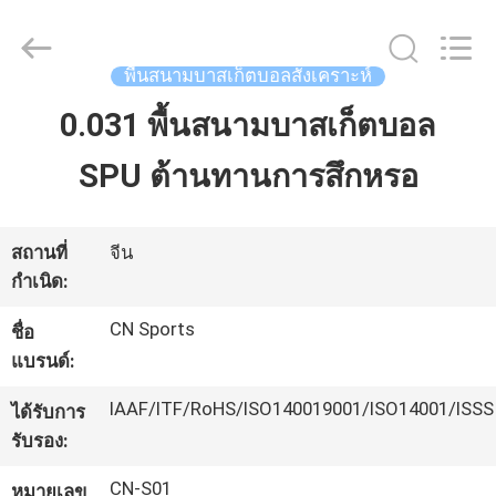
JiangSu
ChangNuo
New
Materials
Co.,
พื้นสนามบาสเก็ตบอลสังเคราะห์
Ltd..
All
Rights
0.031 พื้นสนามบาสเก็ตบอล
บ้าน
Reserved.
SPU ต้านทานการสึกหรอ
สินค้า
สถานที่
จีน
กำเนิด:
เกี่ยว
CN Sports
ชื่อ
กับ
แบรนด์:
เรา
IAAF/ITF/RoHS/ISO140019001/ISO14001/ISSS
ได้รับการ
รับรอง:
ทัวร์
CN-S01
หมายเลข