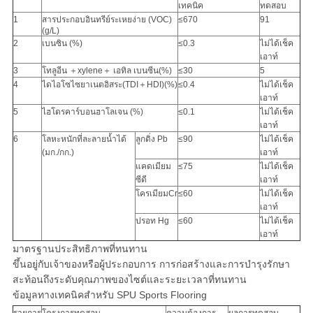
เทคนิค
ทดสอบ
1
สารประกอบอินทรีย์ระเหยง่าย (VOC)
≤670
91
(g/L)
2
เบนซิน (%)
≤0.3
ไม่ได้เช็ค
เอาท์
3
โทลูอีน ＋xylene＋ เอทิล เบนซีน(%)
≤30
5
4
ไดไอโซไซยาเนตอิสระ(TDI＋HDI)(%)
≤0.4
ไม่ได้เช็ค
เอาท์
5
ไฮโดรคาร์บอนฮาโลเจน (%)
≤0.1
ไม่ได้เช็ค
เอาท์
6
โลหะหนักที่ละลายน้ำได้
ลูกดิ่ง Pb
≤90
ไม่ได้เช็ค
(มก./กก.)
เอาท์
แคดเมียม
≤75
ไม่ได้เช็ค
ซีดี
เอาท์
โครเมียมCr
≤60
ไม่ได้เช็ค
เอาท์
ปรอท Hg
≤60
ไม่ได้เช็ค
เอาท์
มาตรฐานประสิทธิภาพที่ทนทาน
ขึ้นอยู่กับเจ้าของหรือผู้ประกอบการ การก่อสร้างและการบำรุงรักษา
สะท้อนถึงระดับคุณภาพของไซต์และระยะเวลาที่ทนทาน
ข้อมูลทางเทคนิคสำหรับ SPU Sports Flooring