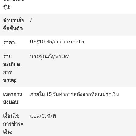
รุ่น:
โรงงาน
/
จำนวนสั่ง
ซื้อขั้นต่ำ:
ควบคุม
US$10-35/square meter
ราคา:
คุณภาพ
ราย
บรรจุในถัง/พาเลท
ละเอียด
ติดต่อ
การ
บรรจุ:
เรา
เวลาการ
ภายใน 15 วันทำการหลังจากที่คุณฝากเงิน
ส่งมอบ:
ขอ
เงื่อนไข
แอล/C, ที/ที
ใบ
การชำระ
เงิน:
เสนอ