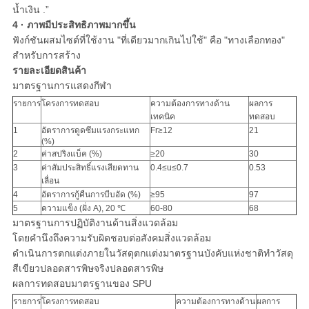
น้ำเงิน .”
4 · ภาพมีประสิทธิภาพมากขึ้น
ฟังก์ชันผสมไซต์ที่ใช้งาน "ที่เดียวมากเกินไปใช้" คือ "ทางเลือกทอง"
สำหรับการสร้าง
รายละเอียดสินค้า
มาตรฐานการแสดงกีฬา
รายการ
โครงการทดสอบ
ความต้องการทางด้าน
ผลการ
เทคนิค
ทดสอบ
1
อัตราการดูดซึมแรงกระแทก
Fr≥12
21
(%)
2
ค่าสปริงแบ็ค (%)
≥20
30
3
ค่าสัมประสิทธิ์แรงเสียดทาน
0.4≤u≤0.7
0.53
เลื่อน
4
อัตราการกู้คืนการบีบอัด (%)
≥95
97
5
ความแข็ง (ฝั่ง A), 20 ℃
60-80
68
มาตรฐานการปฏิบัติงานด้านสิ่งแวดล้อม
โดยคำนึงถึงความรับผิดชอบต่อสังคมสิ่งแวดล้อม
ดำเนินการตกแต่งภายในวัสดุตกแต่งมาตรฐานบังคับแห่งชาติทำวัสดุ
สีเขียวปลอดสารพิษจริงปลอดสารพิษ
ผลการทดสอบมาตรฐานของ SPU
รายการ
โครงการทดสอบ
ความต้องการทางด้าน
ผลการ