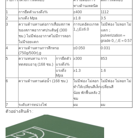
รายการ
โครงการทดสอบ
ความต้องการ
ผลการทดสอบ
ทางด้านเทคนิค
1
การยืดตัวแรงดึง%
≥400
1112
2
แรงดึง Mpa
≥1.8
3.5
3
ความต้านทานต่อการเสื่อมสภาพ
การบดอัด≤เกรด
ไม่มีฟอง ไม่ลอก ไม่
1,△E≤6.0
ของสภาพอากาศประดิษฐ์ (300
แตก；
pulverization＝
ชม.) ไม่มีฟองอากาศไม่มีการลอก
grade 0,△E＝0.57
ไม่มีรอยแตก
4
ความต้านทานการสึกหรอ
≤0.050
0.031
(750g/500r),g
5
ความทนทาน การ
การยืดตัว
≥300
853
ทดสอบอายุ (168 ชม.)
แรงดึง%
แรงดึง
≥1.3
1.6
Mpa
6
ความต้านทานต่อน้ำ (168 ชม.)
ไม่มีฟอง ไม่ลอก
ไม่มีฟอง ไม่ลอก ไม่
ทำให้เปลี่ยนสีเล็ก
เปลี่ยนสี
น้อย พักฟื้นหลัง 2
ชม
7
ระดับสารหน่วงไฟ
ผม
ผม
ตัวอย่างสินค้า :