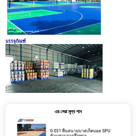
บรรจุุภัณฑ์
এর সেরা মূল্য পান
0.031 พื้นสนามบาสเก็ตบอล SPU
ต้านทานการสึกหรอ