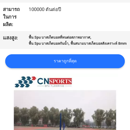
สามารถ
100000 ตันต่อปี
ราคา
ในการ
ผลิต:
แผนผัง
,
แสงสูง:
พื้น Spu บาสเก็ตบอลที่ทนต่อสภาพอากาศ
,
พื้น Spu บาสเก็ตบอลกันน้ำ
พื้นสนามบาสเก็ตบอลสังเคราะห์ 8mm
เว็บไซต์
ราคาถูกที่สุด
PRIVACY
POLICY