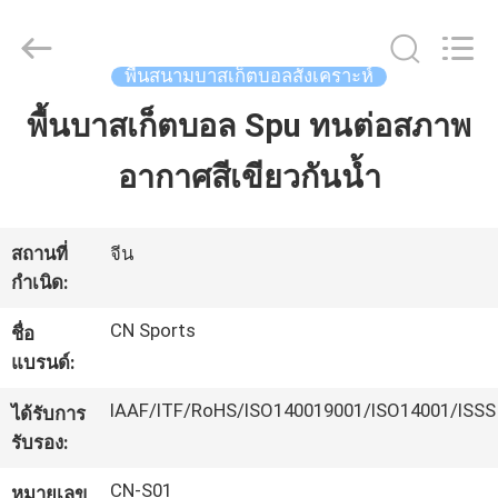
JiangSu
ChangNuo
New
Materials
Co.,
พื้นสนามบาสเก็ตบอลสังเคราะห์
Ltd..
All
Rights
พื้นบาสเก็ตบอล Spu ทนต่อสภาพ
บ้าน
Reserved.
อากาศสีเขียวกันน้ำ
สินค้า
สถานที่
จีน
กำเนิด:
เกี่ยว
CN Sports
ชื่อ
กับ
แบรนด์:
เรา
IAAF/ITF/RoHS/ISO140019001/ISO14001/ISSS
ได้รับการ
รับรอง:
ทัวร์
CN-S01
หมายเลข