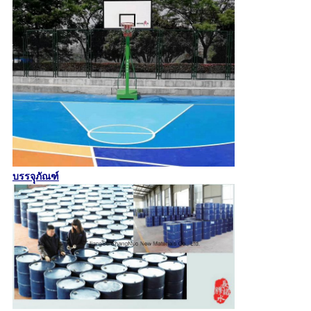
บรรจุุภัณฑ์