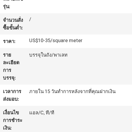
รุ่น:
โรงงาน
/
จำนวนสั่ง
ซื้อขั้นต่ำ:
ควบคุม
US$10-35/square meter
ราคา:
คุณภาพ
ราย
บรรจุในถัง/พาเลท
ละเอียด
ติดต่อ
การ
บรรจุ:
เรา
เวลาการ
ภายใน 15 วันทำการหลังจากที่คุณฝากเงิน
ส่งมอบ:
ขอ
เงื่อนไข
แอล/C, ที/ที
ใบ
การชำระ
เงิน:
เสนอ