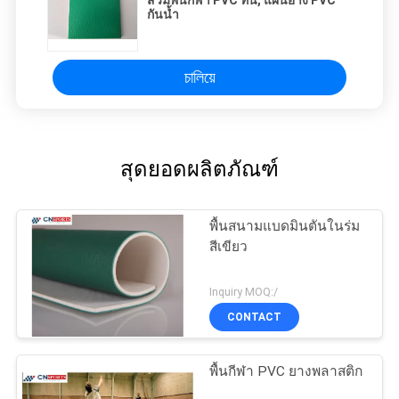
สวมพื้นกีฬา PVC ทน, แผ่นยาง PVC
กันน้ำ
চালিয়ে
สุดยอดผลิตภัณฑ์
พื้นสนามแบดมินตันในร่ม
สีเขียว
Inquiry MOQ:/
CONTACT
พื้นกีฬา PVC ยางพลาสติก