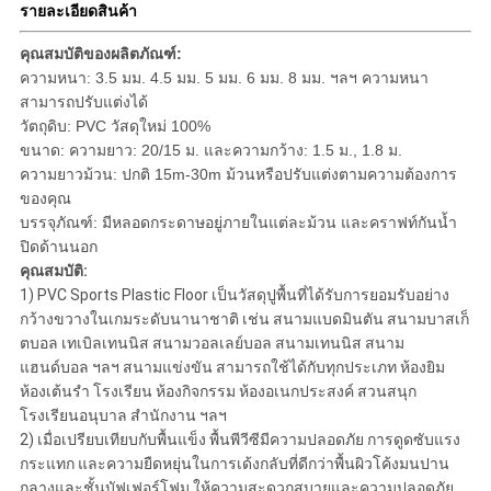
รายละเอียดสินค้า
คุณสมบัติของผลิตภัณฑ์
:
ความหนา: 3.5 มม. 4.5 มม. 5 มม. 6 มม. 8 มม. ฯลฯ ความหนา
สามารถปรับแต่งได้
วัตถุดิบ: PVC วัสดุใหม่ 100%
ขนาด: ความยาว: 20/15 ม. และความกว้าง: 1.5 ม., 1.8 ม.
ความยาวม้วน: ปกติ 15m-30m ม้วนหรือปรับแต่งตามความต้องการ
ของคุณ
บรรจุภัณฑ์: มีหลอดกระดาษอยู่ภายในแต่ละม้วน และคราฟท์กันน้ำ
ปิดด้านนอก
คุณสมบัติ:
1) PVC Sports Plastic Floor เป็นวัสดุปูพื้นที่ได้รับการยอมรับอย่าง
กว้างขวางในเกมระดับนานาชาติ เช่น สนามแบดมินตัน สนามบาสเก็
ตบอล เทเบิลเทนนิส สนามวอลเลย์บอล สนามเทนนิส สนาม
แฮนด์บอล ฯลฯ สนามแข่งขัน สามารถใช้ได้กับทุกประเภท ห้องยิม
ห้องเต้นรำ โรงเรียน ห้องกิจกรรม ห้องอเนกประสงค์ สวนสนุก
โรงเรียนอนุบาล สำนักงาน ฯลฯ
2) เมื่อเปรียบเทียบกับพื้นแข็ง พื้นพีวีซีมีความปลอดภัย การดูดซับแรง
กระแทก และความยืดหยุ่นในการเด้งกลับที่ดีกว่าพื้นผิวโค้งมนปาน
กลางและชั้นบัฟเฟอร์โฟม ให้ความสะดวกสบายและความปลอดภัย