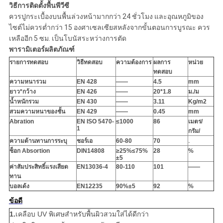
วิธีการติดตั้งพื้นพีวีซี
ควรปูกระเบื้องบนพื้นล่วงหน้ามากกว่า 24 ชั่วโมง และอุณหภูมิของ
ไซต์ไม่ควรต่ำกว่า 15 องศาเซลเซียสหลังจากขั้นตอนการบูรณะ ควร
เหลืออีก 5 ซม. เป็นโบนัสระหว่างการตัด
พารามิเตอร์ผลิตภัณฑ์
รายการทดสอบ
วิธีทดสอบ
ความต้องการ
ผลการ
หน่วย
ทดสอบ
ความหนารวม
EN 428
——
4.5
mm
ยาว*กว้าง
EN 426
——
20*1.8
ม./ม
น้ำหนักรวม
EN 430
——
3.11
Kg/m
2
สวมความหนาของชั้น
EN 429
——
0.45
mm
Abration
EN ISO 5470-
≤1000
86
เมตร/
1
กรัม/
ความต้านทานการระบุ
ชอร์เอ
60-80
70
.
ช็อก Absortion
DIN14808
≥25%≤75%
28
%
±5
ค่าสัมประสิทธิ์แรงเสียด
EN13036-4
80-110
101
——
ทาน
บอลเด้ง
EN12235
90%
±5
92
%
ข้อดี
1.
เคลือบ UV พิเศษสำหรับพื้นผิวสวมใส่ได้ดีกว่า