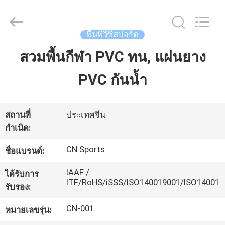
JiangSu
ChangNuo
New
Materials
Co.,
พื้นพีวีซีสปอร์ต
Ltd..
All
Rights
สวมพื้นกีฬา PVC ทน, แผ่นยาง
บ้าน
Reserved.
PVC กันน้ำ
สินค้า
สถานที่
ประเทศจีน
กำเนิด:
เกี่ยว
CN Sports
ชื่อแบรนด์:
กับ
IAAF /
ได้รับการ
เรา
ITF/RoHS/iSSS/ISO140019001/ISO14001
รับรอง:
CN-001
หมายเลขรุ่น:
ทัวร์