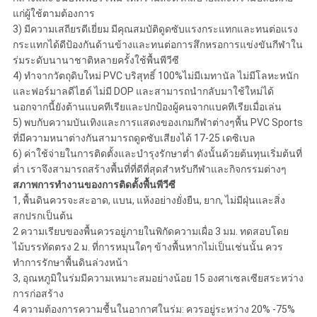
แก่ผู้ใช้ตามต้องการ
3) มีความเสถียรดีเยี่ยม มีคุณสมบัติดูดซับแรงกระแทกและทนต่อแรง
กระแทกได้ดีป้องกันด้านข้างและทนต่อการสึกหรอการแข่งขันกีฬาใน
ร่มระดับนานาชาติหลายครั้งใช้พื้นพีวีซี
4) ทำจากวัตถุดิบใหม่ PVC บริสุทธิ์ 100%ไม่มีเมทานัล ไม่มีโลหะหนัก
และฟอร์มาลดีไฮด์ ไม่มี DOP และสามารถนำกลับมาใช้ใหม่ได้
นอกจากนี้ยังต้านแบคทีเรียและปกป้องผู้คนจากแบคทีเรียเมื่อเล่น
5) พบกับความบันเทิงและการแสดงของเกมกีฬาต่างๆพื้น PVC Sports
ที่มีความหนาต่างกันสามารถดูดซับเสียงได้ 17-25 เดซิเบล
6) ค่าใช้จ่ายในการติดตั้งและบำรุงรักษาต่ำ ดังนั้นด้วยต้นทุนเริ่มต้นที่
ต่ำ เราจึงสามารถสร้างพื้นที่ที่ดีที่สุดสำหรับกีฬาและกิจกรรมต่างๆ
สภาพการทำงานของการติดตั้งพื้นพีวีซี
1, พื้นดินควรจะสะอาด, แบน, แห้งอย่างยั่งยืน, ยาก, ไม่มีฝุ่นและสิ่ง
สกปรกเป็นต้น
2 ความเรียบของพื้นควรอยู่ภายในพิกัดความเผื่อ 3 มม. ทดสอบโดย
ไม้บรรทัดตรง 2 ม. ที่การหมุนใดๆ ข้างพื้นหากไม่เป็นเช่นนั้น ควร
ทำการรักษาพื้นดินล่วงหน้า
3, อุณหภูมิในร่มมีความเหมาะสมอย่างน้อย 15 องศาเซลเซียสระหว่าง
การก่อสร้าง
4 ความต้องการความชื้นในอากาศในร่ม: ควรอยู่ระหว่าง 20% -75%