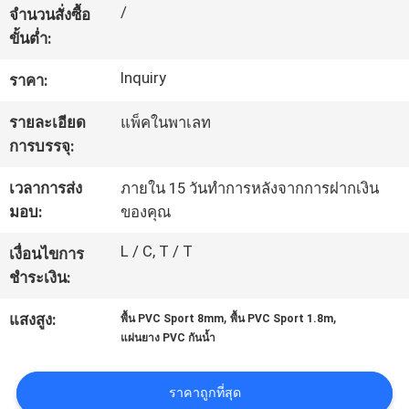
/
จำนวนสั่งซื้อ
โรงงาน
ขั้นต่ำ:
Inquiry
ราคา:
ควบคุม
รายละเอียด
แพ็คในพาเลท
คุณภาพ
การบรรจุ:
เวลาการส่ง
ภายใน 15 วันทำการหลังจากการฝากเงิน
ติดต่อ
มอบ:
ของคุณ
เรา
L / C, T / T
เงื่อนไขการ
ชำระเงิน:
ขอ
,
,
แสงสูง:
พื้น PVC Sport 8mm
พื้น PVC Sport 1.8m
แผ่นยาง PVC กันน้ำ
ใบ
ราคาถูกที่สุด
เสนอ