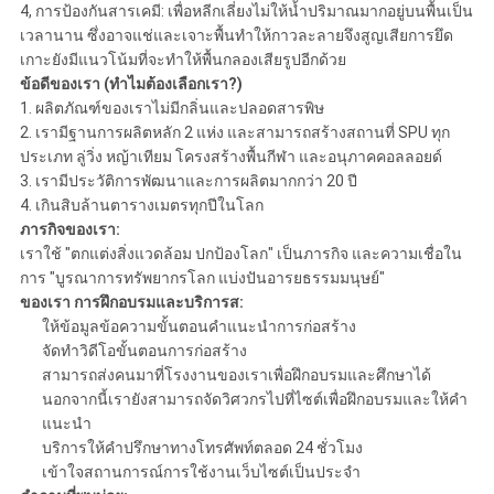
4, การป้องกันสารเคมี: เพื่อหลีกเลี่ยงไม่ให้น้ำปริมาณมากอยู่บนพื้นเป็น
เวลานาน ซึ่งอาจแช่และเจาะพื้นทำให้กาวละลายจึงสูญเสียการยึด
เกาะยังมีแนวโน้มที่จะทำให้พื้นกลองเสียรูปอีกด้วย
ข้อดีของเรา (ทำไมต้องเลือกเรา?)
1. ผลิตภัณฑ์ของเราไม่มีกลิ่นและปลอดสารพิษ
2. เรามีฐานการผลิตหลัก 2 แห่ง และสามารถสร้างสถานที่ SPU ทุก
ประเภท ลู่วิ่ง หญ้าเทียม โครงสร้างพื้นกีฬา และอนุภาคคอลลอยด์
3. เรามีประวัติการพัฒนาและการผลิตมากกว่า 20 ปี
4. เกินสิบล้านตารางเมตรทุกปีในโลก
ภารกิจของเรา:
เราใช้ "ตกแต่งสิ่งแวดล้อม ปกป้องโลก" เป็นภารกิจ และความเชื่อใน
การ "บูรณาการทรัพยากรโลก แบ่งปันอารยธรรมมนุษย์"
ของเรา
การฝึกอบรมและบริการ
ส:
ให้ข้อมูลข้อความขั้นตอนคำแนะนำการก่อสร้าง
จัดทำวิดีโอขั้นตอนการก่อสร้าง
สามารถส่งคนมาที่โรงงานของเราเพื่อฝึกอบรมและศึกษาได้
นอกจากนี้เรายังสามารถจัดวิศวกรไปที่ไซต์เพื่อฝึกอบรมและให้คำ
แนะนำ
บริการให้คำปรึกษาทางโทรศัพท์ตลอด 24 ชั่วโมง
เข้าใจสถานการณ์การใช้งานเว็บไซต์เป็นประจำ