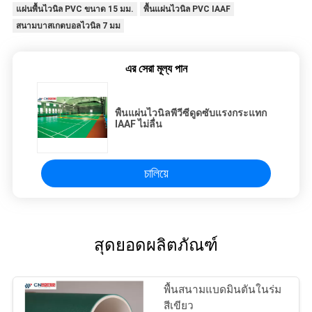
แผ่นพื้นไวนิล PVC ขนาด 15 มม.
พื้นแผ่นไวนิล PVC IAAF
สนามบาสเกตบอลไวนิล 7 มม
এর সেরা মূল্য পান
พื้นแผ่นไวนิลพีวีซีดูดซับแรงกระแทก
IAAF ไม่ลื่น
চালিয়ে
สุดยอดผลิตภัณฑ์
พื้นสนามแบดมินตันในร่ม
สีเขียว