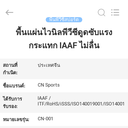
JiangSu
ChangNuo
New
Materials
Co.,
พื้นพีวีซีสปอร์ต
Ltd..
All
Rights
พื้นแผ่นไวนิลพีวีซีดูดซับแรง
บ้าน
Reserved.
กระแทก IAAF ไม่ลื่น
สินค้า
สถานที่
ประเทศจีน
กำเนิด:
เกี่ยว
CN Sports
ชื่อแบรนด์:
กับ
IAAF /
ได้รับการ
เรา
ITF/RoHS/iSSS/ISO140019001/ISO14001
รับรอง:
CN-001
หมายเลขรุ่น:
ทัวร์