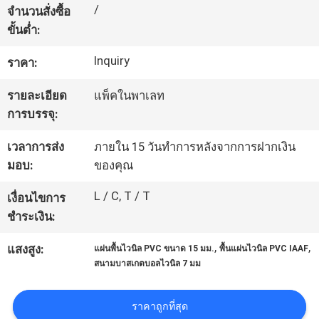
/
จำนวนสั่งซื้อ
โรงงาน
ขั้นต่ำ:
Inquiry
ราคา:
ควบคุม
รายละเอียด
แพ็คในพาเลท
คุณภาพ
การบรรจุ:
เวลาการส่ง
ภายใน 15 วันทำการหลังจากการฝากเงิน
ติดต่อ
มอบ:
ของคุณ
เรา
L / C, T / T
เงื่อนไขการ
ชำระเงิน:
ขอ
,
,
แสงสูง:
แผ่นพื้นไวนิล PVC ขนาด 15 มม.
พื้นแผ่นไวนิล PVC IAAF
สนามบาสเกตบอลไวนิล 7 มม
ใบ
ราคาถูกที่สุด
เสนอ