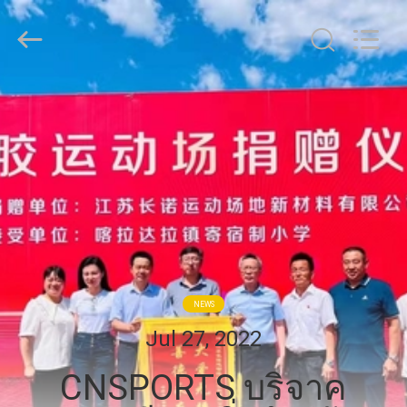
JiangSu
ChangNuo
New
Materials
Co.,
Ltd..
All
Rights
บ้าน
Reserved.
สินค้า
เกี่ยว
กับ
NEWS
เรา
Jul 27, 2022
CNSPORTS บริจาค
ทัวร์