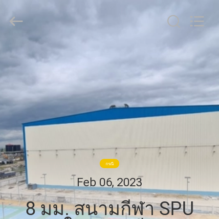
JiangSu
ChangNuo
New
Materials
Co.,
Ltd..
All
Rights
บ้าน
Reserved.
สินค้า
เกี่ยว
กับ
กรณี
เรา
Feb 06, 2023
8 มม. สนามกีฬา SPU
ทัวร์